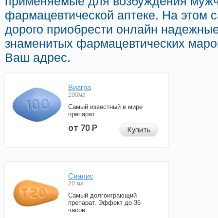
применяемые для возбуждения мужч
фармацевтической аптеке. На этом 
дорого приобрести онлайн надежны
знаменитых фармацевтических марок
Ваш адрес.
Виагра
100мг
Самый известный в мире
препарат
от 70
Р
Купить
Сиалис
20 мг
Самый долгоиграющий
препарат. Эффект до 36
часов.