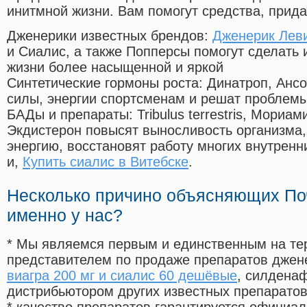
инитмной жизни. Вам помогут средства, прид
Дженерики известных брендов:
Дженерик Лев
и Сиалис, а также Попперсы помогут сделать
жизни более насыщенной и яркой
Синтетические гормоны роста
: Динатроп, Анс
силы, энергии спортсменам и решат проблем
БАДы и препараты:
Tribulus terrestris, Мориа
Экдистерон повысят выносливость организма,
энергию, восстановят работу многих внутренн
и,
Купить сиалис в Витебске
.
Несколько причино объясняющих По
именно у нас?
* Мы являемся первым и единственным на те
представителем по продаже препаратов дже
виагра 200 мг и сиалис 60 дешёвые
, силдена
дистрибьютором других известных препарато