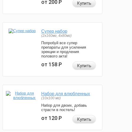
от 200
Р
Купить
Супер набор
(2х160мг, 4х80мг)
Попробуй все супер
препараты для усиления
эрекции и продления
полового акта!
от 158
Р
Купить
Набор для влюбленных
(10х100 мг)
Набор для двоих, добавь
страсти в постель!
от 120
Р
Купить