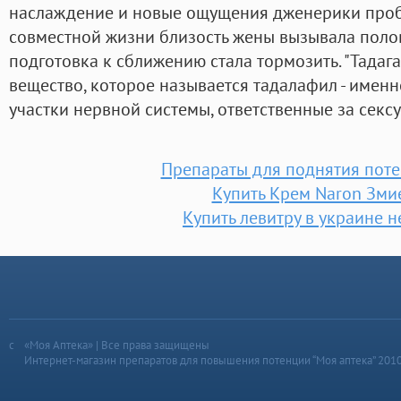
наслаждение и новые ощущения дженерики пробн
совместной жизни близость жены вызывала полов
подготовка к сближению стала тормозить. "Тадаг
вещество, которое называется тадалафил - именн
участки нервной системы, ответственные за секс
Препараты для поднятия пот
Купить Крем Naron Зми
Купить левитру в украине 
«Моя Аптека» | Все права защищены
Интернет-магазин препаратов для повышения потенции “Моя аптека” 201