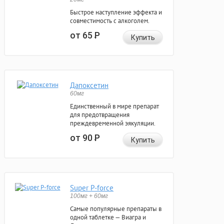
Быстрое наступление эффекта и
совместимость с алкоголем.
от 65
Р
Купить
Дапоксетин
60мг
Единственный в мире препарат
для предотвращения
преждевременной эякуляции.
от 90
Р
Купить
Super P-force
100мг + 60мг
Самые популярные препараты в
одной таблетке — Виагра и