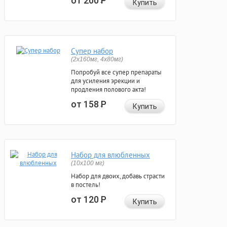
от 200
Р
Купить
Супер набор
(2х160мг, 4х80мг)
Попробуй все супер препараты
для усиления эрекции и
продления полового акта!
от 158
Р
Купить
Набор для влюбленных
(10х100 мг)
Набор для двоих, добавь страсти
в постель!
от 120
Р
Купить