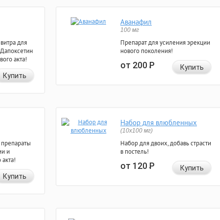
Аванафил
100 мг
евитра для
Препарат для усиления эрекции
 Дапоксетин
нового поколения!
вого акта!
от 200
Р
Купить
Купить
Набор для влюбленных
(10х100 мг)
 препараты
Набор для двоих, добавь страсти
ии и
в постель!
 акта!
от 120
Р
Купить
Купить