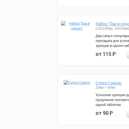
Набор "Два в одн
(10x100мг, 10x20мг
Два самых популяр
препарата для усил
эрекции в одном на
от 115
Р
Супер Сиалис
20мг + 60мг
Усиление эрекции до
продление полового
одной таблетке.
от 90
Р