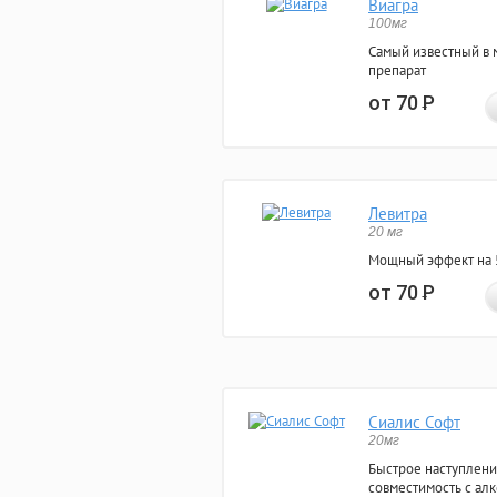
Виагра
100мг
Самый известный в 
препарат
от 70
Р
Левитра
20 мг
Мощный эффект на 5
от 70
Р
Сиалис Софт
20мг
Быстрое наступлени
совместимость с ал