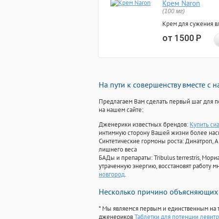
Крем Naron
(100 мг)
Крем для сужения в
от 1500
Р
На пути к совершенству вместе с 
Предлагаем Вам сделать первый шаг для п
на нашем сайте:
Дженерики известных брендов:
Купить сиа
интимную сторону Вашей жизни более на
Синтетические гормоны роста
: Динатроп, 
лишнего веса
БАДы и препараты:
Tribulus terrestris, М
утраченную энергию, восстановят работу мн
новгород
.
Несколько причино объясняющих 
* Мы являемся первым и единственным на 
дженериков
Таблетки для потенции левитр