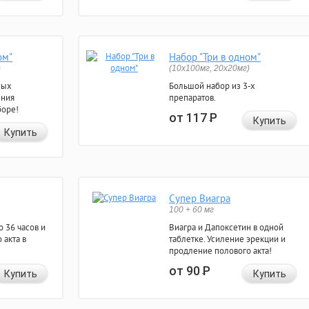
ом"
Набор "Три в одном"
)
(10x100мг, 20x20мг)
ных
Большой набор из 3-х
ения
препаратов.
боре!
от 117
Р
Купить
Купить
Супер Виагра
100 + 60 мг
 36 часов и
Виагра и Дапоксетин в одной
 акта в
таблетке. Усиление эрекции и
продление полового акта!
от 90
Р
Купить
Купить