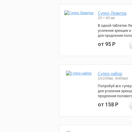
Супер Левитра
20 + 60 мг
В одной таблетке Л
усиления эрекции и
для продления поло
от 95
Р
Супер набор
(2х160мг, 4х80мг)
Попробуй все супер
для усиления эрекц
продления полового
от 158
Р