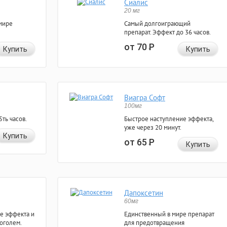
Сиалис
20 мг
мире
Самый долгоиграющий
препарат. Эффект до 36 часов.
от 70
Р
Купить
Купить
Виагра Софт
100мг
ть часов.
Быстрое наступление эффекта,
уже через 20 минут.
Купить
от 65
Р
Купить
Дапоксетин
60мг
е эффекта и
Единственный в мире препарат
коголем.
для предотвращения