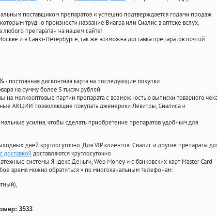
циальным поставщиком препаратов и успешно подтверждается годами продаж
 которым трудно произнести название Виагра или Сиалис в аптеке вслух,
 любого препаратан на нашем сайте!
Москве и в Санкт-Петербурге, так же возможна доставка препаратов почтой
- постоянная дисконтная карта на последующие покупки
0%
овара на сумму более 5 тысяч рублей
 на мелкооптовые партии препарата с возможностью выписки товарного чек
личные АКЦИИ позволяющие покупать дженерики Левитры, Сиалиса и
мальные усилия, чтобы сделать приобретение препаратов удобным для
ыходных дней круглосуточно. Для VIP клиентов: Сиалис и другие препараты дл
с доставкой
доставляются круглосуточно
атежные системы Яндекс Деньги, Web Money и с банковских карт Master Card
юбое время можно обратиться
»
по многоканальным телефонам:
тный),
омер: 3533