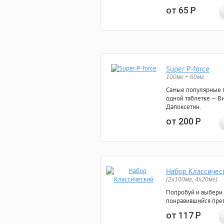
от 65
Р
Super P-force
100мг + 60мг
Самые популярные 
одной таблетке — Ви
Дапоксетин.
от 200
Р
Набор Классичес
(2x100мг, 4x20мг)
Попробуй и выбери
понравившийся преп
от 117
Р