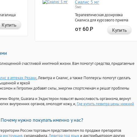
Сиалис 5 мг
5мг
лагалища
Терапевтическая дозировка
Сиалиса для курсового приема
Купить
от 60
Р
Купить
нами
олноценной счастливой инитмной жизни. Вам помогут средства, придагаемые
лис в аптеках Рязани
, Левитра и Сиалис, а также Попперсы помогут сделать
сыщенной и яркой
Ансомон и Гетропин добавят силы, энергии спортсменам и решат проблемы
ориамин Форте, Guarana и Экдистерон повысят выносливость организма, вернут
огих внутренних органов, омолодят кожу, и,
Где купить левитра цены нижний
Почему нужно покупать именно у нас?
территории России торговым представителем по продаже препаратов
а инструкция
, силденафила
,
Левитра под язык
и дистрибьютором других