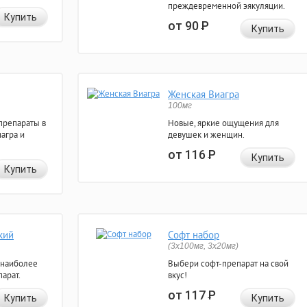
преждевременной эякуляции.
Купить
от 90
Р
Купить
Женская Виагра
100мг
препараты в
Новые, яркие ощущения для
агра и
девушек и женщин.
от 116
Р
Купить
Купить
кий
Софт набор
(3x100мг, 3x20мг)
 наиболее
Выбери софт-препарат на свой
арат.
вкус!
от 117
Р
Купить
Купить