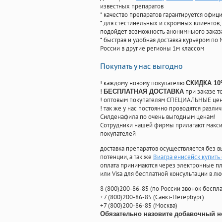
известных препаратов
* качество препаратов гарантируется офи
* для стестинельных и скромных клиентов,
подойдет возможность анонимныого заказа
* быстрая и удобная доставка курьером по 
России в другие регионы 1м классом
Покупать у нас выгодно
! каждому новому покупателю
СКИДКА 1
!
при заказе т
БЕСПЛАТНАЯ ДОСТАВКА
! оптовым покупателям СПЕЦИАЛЬНЫЕ цены
! так же у нас постоянно проводятся раз
Силденафила по очень выгодным ценам!
Cотрудники нашей фирмы прилагают макси
покупателей
доставка препаратов осуществляется без в
потенции, а так же
Виагра енисейск купить 
оплата принимаются через электронные пл
или Visa для бесплатной консультации в л
8
(800
)200-86-85
(
по России звонок беспла
+7
(800
)200-86-85
(
Санкт-Петербург)
+7
(800
)200-86-85
(
Москва)
Обязательно назовите добавочный н