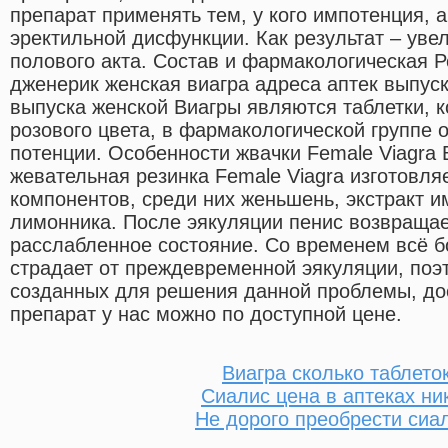
препарат применять тем, у кого импотенция, 
эректильной дисфункции. Как результат – уве
полового акта. Состав и фармакологическая Р
дженерик женская виагра адреса аптек выпус
выпуска женской Виагры являются таблетки, 
розового цвета, в фармакологической группе о
потенции. Особенности жвачки Female Viagr
жевательная резинка Female Viagra изготовля
компонентов, среди них женьшень, экстракт и
лимонника. После эякуляции пенис возвращае
расслабленное состояние. Со временем всё 
страдает от преждевременной эякуляции, поэ
созданных для решения данной проблемы, дос
препарат у нас можно по доступной цене.
Виагра сколько таблето
Сиалис цена в аптеках ни
Не дорого преобрести сиа