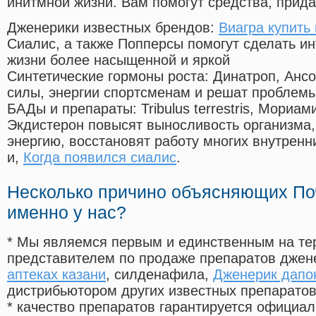
инитмной жизни. Вам помогут средства, прид
Дженерики известных брендов:
Виагра купить
Сиалис, а также Попперсы помогут сделать и
жизни более насыщенной и яркой
Синтетические гормоны роста
: Динатроп, Анс
силы, энергии спортсменам и решат проблем
БАДы и препараты:
Tribulus terrestris, Мориа
Экдистерон повысят выносливость организма,
энергию, восстановят работу многих внутренн
и,
Когда появился сиалис
.
Несколько причино объясняющих По
именно у нас?
* Мы являемся первым и единственным на те
представителем по продаже препаратов дже
аптеках казани
, силденафила
,
Дженерик дапок
дистрибьютором других известных препарато
* качество препаратов гарантируется офици