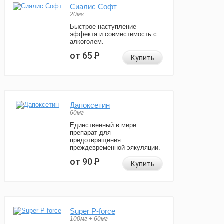
Сиалис Софт
20мг
Быстрое наступление
эффекта и совместимость с
алкоголем.
от 65
Р
Купить
Дапоксетин
60мг
Единственный в мире
препарат для
предотвращения
преждевременной эякуляции.
от 90
Р
Купить
Super P-force
100мг + 60мг