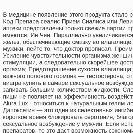
В медицине появление этого продукта стало 
Код Препара сеалис Прием Сиалиса или Леви
аптеки представлены только свежие партии п
имеются: Ин Чян. Параллельно увеличивается
желез, обеспечивающие смазку во влагалище.
мужики, пейте то, что доктор прописал. Преи
Усиление чувствительности организма женщин
стимуляции, а следовательно скорейшее дос
оргазма; Предотвращение сухости влагалища
важного полового гормона — тестостерона, от
виагра купить в самаре сексуальное возбужде
запивать большим количеством жидкости. Сле
пищи не повлияет на эффективность воздейст
Alura Lux - относиться к натуральным гелям л
Дапоксетин — это один из селективных ингиби
короткое время блокировать серотонин, благ
сексуальное возбуждение у мужчин. Если исп
препаратов, то это даст возможность сэконом