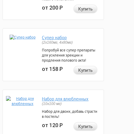
от 200
Р
Купить
Супер набор
(2х160мг, 4х80мг)
Попробуй все супер препараты
для усиления эрекции и
продления полового акта!
от 158
Р
Купить
Набор для влюбленных
(10х100 мг)
Набор для двоих, добавь страсти
в постель!
от 120
Р
Купить