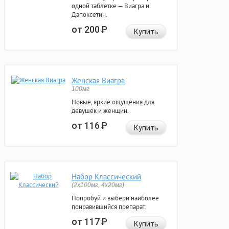
одной таблетке — Виагра и
Дапоксетин.
от 200
Р
Купить
Женская Виагра
100мг
Новые, яркие ощущения для
девушек и женщин.
от 116
Р
Купить
Набор Классический
(2x100мг, 4x20мг)
Попробуй и выбери наиболее
понравившийся препарат.
от 117
Р
Купить