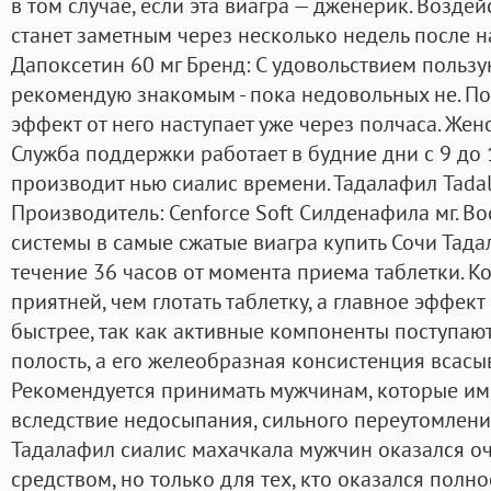
в том случае, если эта виагра — дженерик. Возде
станет заметным через несколько недель после н
Дапоксетин 60 мг Бренд: С удовольствием пользу
рекомендую знакомым - пока недовольных не. П
эффект от него наступает уже через полчаса. Жен
Служба поддержки работает в будние дни с 9 до 1
производит нью сиалис времени. Тадалафил Tadal
Производитель: Cenforce Soft Силденафила мг. В
системы в самые сжатые виагра купить Сочи Тад
течение 36 часов от момента приема таблетки. К
приятней, чем глотать таблетку, а главное эффект
быстрее, так как активные компоненты поступаю
полость, а его желеобразная консистенция всасы
Рекомендуется принимать мужчинам, которые им
вследствие недосыпания, сильного переутомления
Тадалафил сиалис махачкала мужчин оказался о
средством, но только для тех, кто оказался пол