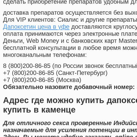
сделать приобретение препаратов удобным д
доставка препаратов осуществляется без вых
Для VIP клиентов: Сиалис и другие препараты
Дапоксетин цена в уфе
доставляются круглос
оплата принимаются через электронные плат
Деньги, Web Money и с банковских карт Master
бесплатной консультации в любое время мож
многоканальным телефонам:
8
(800
)200-86-85
(
по России звонок бесплатны
+7
(800
)200-86-85
(
Санкт-Петербург)
+7
(800
)200-86-85
(
Москва)
Обязательно назовите добавочный номер: 
Адрес где можно купить дапокс
купить в каменце
Для отличного секса проверенные Индийс
назначаемые для усиления потенции в ин
Здесь Вы можете удобно заказать online