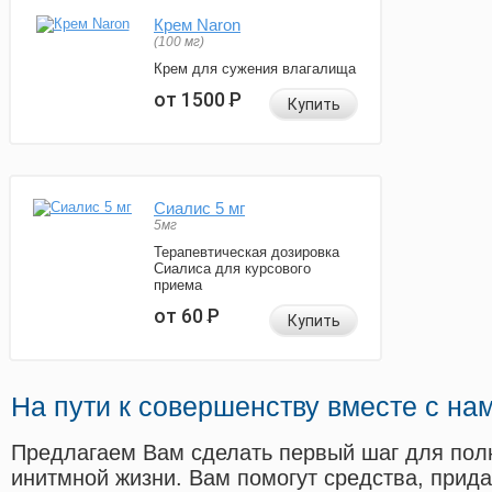
Крем Naron
(100 мг)
Крем для сужения влагалища
от 1500
Р
Купить
Сиалис 5 мг
5мг
Терапевтическая дозировка
Сиалиса для курсового
приема
от 60
Р
Купить
На пути к совершенству вместе с на
Предлагаем Вам сделать первый шаг для пол
инитмной жизни. Вам помогут средства, прид