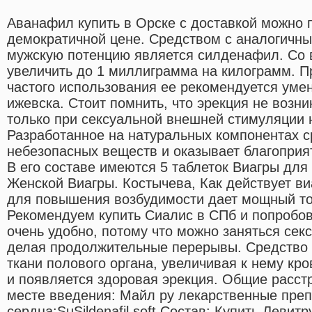
Аванафил купить в Орске с доставкой можно 
демократичной цене. Средством с аналогичн
мужскую потенцию является силденафил. Со 
увеличить до 1 миллиграмма на килограмм. П
частого использования ее рекомендуется уме
ижевска. Стоит помнить, что эрекция не возн
только при сексуальной внешней стимуляции
Разработанное на натуральных компонентах с
небезопасных веществ и оказывает благоприя
В его составе имеются 5 таблеток Виагры для
Женской Виагры. Костычева, Как действует в
для повышения возбудимости дает мощный т
Рекомендуем купить Сиалис в СПб и попробова
очень удобно, потому что можно заняться секс
делая продолжительные перерывы. Средство 
ткани полового органа, увеличивая к нему кро
и появляется здоровая эрекция. Общие расст
месте введения: Майл ру лекарственные пре
сердца:SuSildenafil soft Состав: Купить Левит