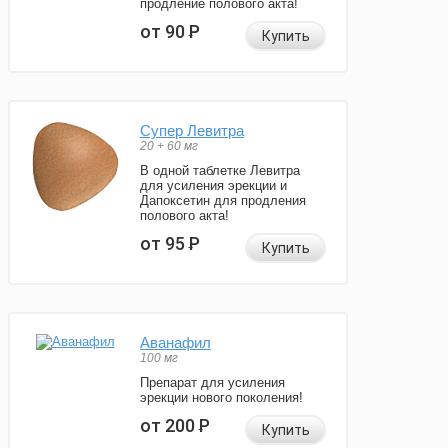
продление полового акта!
от 90
Р
Купить
Супер Левитра
20 + 60 мг
В одной таблетке Левитра
для усиления эрекции и
Дапоксетин для продления
полового акта!
от 95
Р
Купить
Аванафил
100 мг
Препарат для усиления
эрекции нового поколения!
от 200
Р
Купить