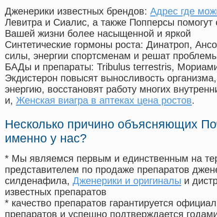
Дженерики известных брендов:
Адрес где мож
Левитра и Сиалис, а также Попперсы помогут
Вашей жизни более насыщенной и яркой
Синтетические гормоны роста
: Динатроп, Анс
силы, энергии спортсменам и решат проблем
БАДы и препараты:
Tribulus terrestris, Мориа
Экдистерон повысят выносливость организма,
энергию, восстановят работу многих внутренн
и,
Женская виагра в аптеках цена ростов
.
Несколько причино объясняющих По
именно у нас?
* Мы являемся первым и единственным на те
представителем по продаже препаратов дже
силденафила
,
Дженерики и оригиналы
и дист
известных препаратов
* качество препаратов гарантируется офици
препаратов и успешно подтверждается годам