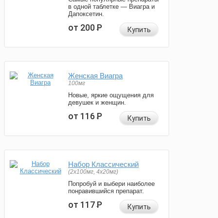
в одной таблетке — Виагра и
Дапоксетин.
от 200
Р
Купить
Женская Виагра
100мг
Новые, яркие ощущения для
девушек и женщин.
от 116
Р
Купить
Набор Классический
(2x100мг, 4x20мг)
Попробуй и выбери наиболее
понравившийся препарат.
от 117
Р
Купить