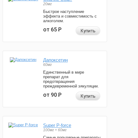
20мг
Быстрое наступление
эффекта и совместимость с
алкоголем.
от 65
Р
Купить
Дапоксетин
60мг
Единственный в мире
препарат для
предотвращения
преждевременной эякуляции.
от 90
Р
Купить
Super P-force
100мг + 60мг
Самые популярные препараты