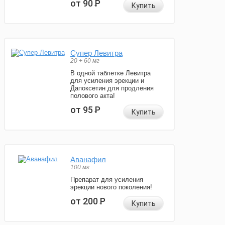
от 90
Р
Купить
Супер Левитра
20 + 60 мг
В одной таблетке Левитра
для усиления эрекции и
Дапоксетин для продления
полового акта!
от 95
Р
Купить
Аванафил
100 мг
Препарат для усиления
эрекции нового поколения!
от 200
Р
Купить