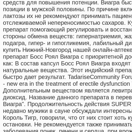
средств для повышения потенции. Виагра быс
позиции в мужской половины. По причине вклю
лактозы их не рекомендуют принимать пациен
отслеживаемой непереносимостью сахаров. Ку
препарат помогающий регулировать и восстан
стороны обмена веществ: гипернатриемия, жа
подагра, гипер- и гипогликемия, лабильный ди
купить Нижний-Новгород нашей онлайн-аптеке
препарат Босс Роял Виагра с приоритетной до
как: В состав капсул Босс Роял Виагра входя
натуральные вещества. Этот индийский препа
быстро дает результат. TadariseCommunity Foru
- new era in the treatment of erectile dysfunctio
Дополнительным веществом является левитра
диоксид. Название данного препарата в перев
Виагра". Продолжительность действия SUPER
недавно мужики в сауне обсуждали интересны
Король Тигр, говорили, что от них стоит хоть 
остановки. Не рекомендуется также принимать
заболевания почек, печени и сердца, при вр