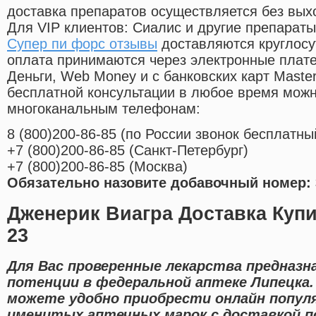
доставка препаратов осуществляется без вых
Для VIP клиентов: Сиалис и другие препараты
Супер пи форс отзывы
доставляются круглосу
оплата принимаются через электронные плат
Деньги, Web Money и с банковских карт Master
бесплатной консультации в любое время мож
многоканальным телефонам:
8
(800
)200-86-85
(
по России звонок бесплатны
+7
(800
)200-86-85
(
Санкт-Петербург)
+7
(800
)200-86-85
(
Москва)
Обязательно назовите добавочный номер: 
Дженерик Виагра Доставка Купи
23
Для Вас проверенные лекарства предназн
потенции в федеральной аптеке Липецка
можете удобно приобрести онлайн попул
именитых аптечных марок с доставкой п