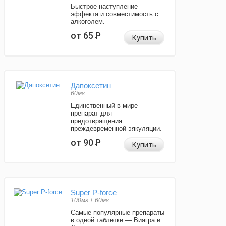
Быстрое наступление
эффекта и совместимость с
алкоголем.
от 65
Р
Купить
Дапоксетин
60мг
Единственный в мире
препарат для
предотвращения
преждевременной эякуляции.
от 90
Р
Купить
Super P-force
100мг + 60мг
Самые популярные препараты
в одной таблетке — Виагра и