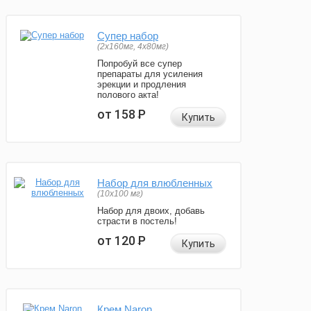
Супер набор
(2х160мг, 4х80мг)
Попробуй все супер
препараты для усиления
эрекции и продления
полового акта!
от 158
Р
Купить
Набор для влюбленных
(10х100 мг)
Набор для двоих, добавь
страсти в постель!
от 120
Р
Купить
Крем Naron