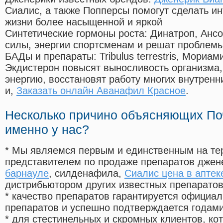
Сиалис, а также Попперсы помогут сделать и
жизни более насыщенной и яркой
Синтетические гормоны роста
: Динатроп, Анс
силы, энергии спортсменам и решат проблем
БАДы и препараты:
Tribulus terrestris, Мориа
Экдистерон повысят выносливость организма,
энергию, восстановят работу многих внутренн
и,
Заказать онлайн Аванафил Красное
.
Несколько причино объясняющих По
именно у нас?
* Мы являемся первым и единственным на те
представителем по продаже препаратов дже
барнауле
, силденафила
,
Сиалис цена в аптек
дистрибьютором других известных препарато
* качество препаратов гарантируется офици
препаратов и успешно подтверждается годам
* для стестинельных и скромных клиентов, ко