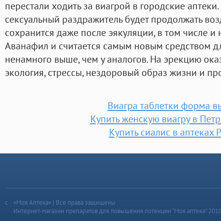
перестали ходить за виагрой в городские аптеки. 
сексуальный раздражитель будет продолжать возд
сохранится даже после эякуляции, в том числе и 
Аванафил и считается самым новым средством дл
ненамного выше, чем у аналогов. На эрекцию ок
экология, стрессы, нездоровый образ жизни и пр
Виагра таблетки форма в
Купить женскую виагру в Пет
Купить сиалис в аптеках 
«Моя Аптека» | Все права защищены
Интернет-магазин препаратов для повышения потенции “Моя аптека” 201