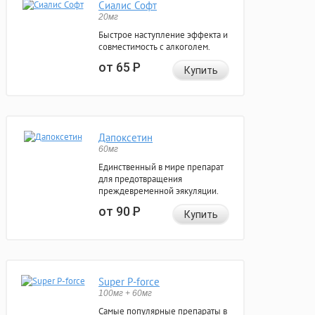
Сиалис Софт
20мг
Быстрое наступление эффекта и
совместимость с алкоголем.
от 65
Р
Купить
Дапоксетин
60мг
Единственный в мире препарат
для предотвращения
преждевременной эякуляции.
от 90
Р
Купить
Super P-force
100мг + 60мг
Самые популярные препараты в