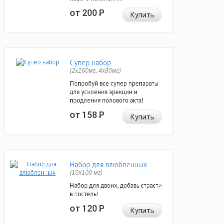
от 200
Р
Купить
Супер набор
(2х160мг, 4х80мг)
Попробуй все супер препараты
для усиления эрекции и
продления полового акта!
от 158
Р
Купить
Набор для влюбленных
(10х100 мг)
Набор для двоих, добавь страсти
в постель!
от 120
Р
Купить