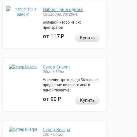
Набор "Три в одном"
(10x100мг, 20x20мг)
Большой набор из 3-х
препаратов.
от 117
Р
Купить
Супер Сиалис
20мг + 60мг
Усиление эрекции до 36 часов и
продление полового акта в
одной таблетке.
от 90
Р
Купить
Супер Виагра
100 + 60 мг