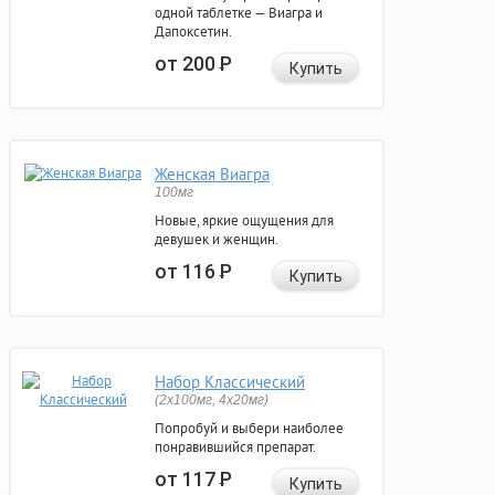
одной таблетке — Виагра и
Дапоксетин.
от 200
Р
Купить
Женская Виагра
100мг
Новые, яркие ощущения для
девушек и женщин.
от 116
Р
Купить
Набор Классический
(2x100мг, 4x20мг)
Попробуй и выбери наиболее
понравившийся препарат.
от 117
Р
Купить