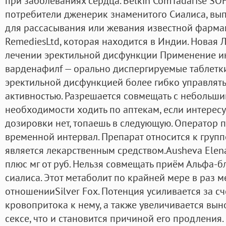
при заболеваниях сердца. Belkin ComTadarise SOF
потребители дженерик знаменитого Сиалиса, вы
для рассасывания или жевания известной фарма
RemediesLtd, которая находится в Индии. Новая Л
лечении эректильной дисфункции Применение 
варденафилf — орально диспергируемые таблетки
эректильной дисфункцией более гибко управлять
активностью. Разрешается совмещать с небольши
необходимости ходить по аптекам, если интерес
дозировки нет, топаешь в следующую. Оператор 
временной интервал. Препарат относится к группе
является лекарственным средством.Ausheva Elena
плюс мг от руб. Нельзя совмещать приём Альфа-б
сиалиса. Этот метаболит по крайней мере в раз м
отношенииSilver Fox. Потенция усиливается за с
кровопритока к нему, а также увеличивается вын
сексе, что и становится причиной его продлени