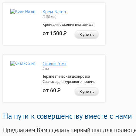
Крем Naron
(100 мг)
Крем для сужения влагалища
от 1500
Р
Купить
Сиалис 5 мг
5мг
Терапевтическая дозировка
Сиалиса для курсового приема
от 60
Р
Купить
На пути к совершенству вместе с нами
Предлагаем Вам сделать первый шаг для полноц