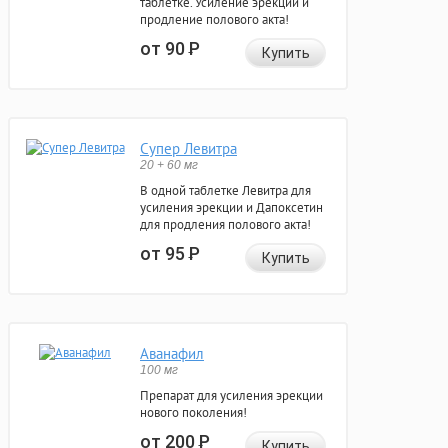
таблетке. Усиление эрекции и
продление полового акта!
от 90
Р
Купить
Супер Левитра
20 + 60 мг
В одной таблетке Левитра для
усиления эрекции и Дапоксетин
для продления полового акта!
от 95
Р
Купить
Аванафил
100 мг
Препарат для усиления эрекции
нового поколения!
от 200
Р
Купить