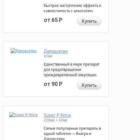
Быстрое наступление эффекта и
совместимость с алкоголем.
от 65
Р
Купить
Дапоксетин
60мг
Единственный в мире препарат
для предотвращения
преждевременной эякуляции.
от 90
Р
Купить
Super P-force
100мг + 60мг
Самые популярные препараты в
одной таблетке — Виагра и
Дапоксетин.