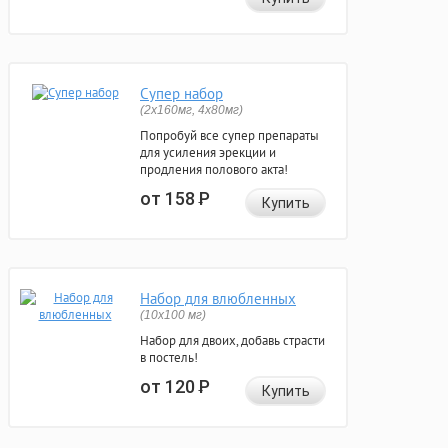
Супер набор
(2х160мг, 4х80мг)
Попробуй все супер препараты
для усиления эрекции и
продления полового акта!
от 158
Р
Купить
Набор для влюбленных
(10х100 мг)
Набор для двоих, добавь страсти
в постель!
от 120
Р
Купить