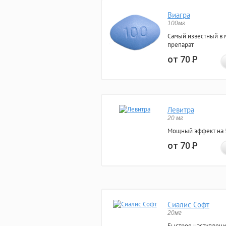
Виагра
100мг
Самый известный в 
препарат
от 70
Р
Левитра
20 мг
Мощный эффект на 5
от 70
Р
Сиалис Софт
20мг
Быстрое наступлени