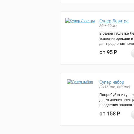
Супер Левитра
20 + 60 мг
В одной таблетке Л
усиления эрекции и
для продления поло
от 95
Р
Супер набор
(2х160мг, 4х80мг)
Попробуй все супер
для усиления эрекц
продления полового
от 158
Р