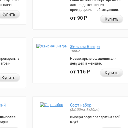
коголем.
для предотвращения
преждевременной эякуляции.
Купить
от 90
Р
Купить
Женская Виагра
100мг
препараты в
Новые, яркие ощущения для
агра и
девушек и женщин.
от 116
Р
Купить
Купить
кий
Софт набор
(3x100мг, 3x20мг)
 наиболее
Выбери софт-препарат на свой
арат.
вкус!