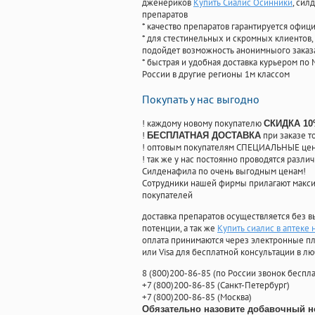
дженериков
Купить Сиалис Осинники
, сил
препаратов
* качество препаратов гарантируется офи
* для стестинельных и скромных клиентов,
подойдет возможность анонимныого заказа
* быстрая и удобная доставка курьером по 
России в другие регионы 1м классом
Покупать у нас выгодно
! каждому новому покупателю
СКИДКА 1
!
при заказе т
БЕСПЛАТНАЯ ДОСТАВКА
! оптовым покупателям СПЕЦИАЛЬНЫЕ цены
! так же у нас постоянно проводятся раз
Силденафила по очень выгодным ценам!
Cотрудники нашей фирмы прилагают макси
покупателей
доставка препаратов осуществляется без в
потенции, а так же
Купить сиалис в аптеке
оплата принимаются через электронные пл
или Visa для бесплатной консультации в л
8
(800
)200-86-85
(
по России звонок беспла
+7
(800
)200-86-85
(
Санкт-Петербург)
+7
(800
)200-86-85
(
Москва)
Обязательно назовите добавочный н