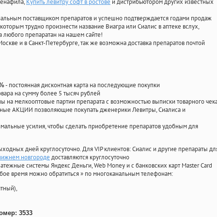
денафила
,
Купить левитру софт в ростове
и дистрибьютором других известных
циальным поставщиком препаратов и успешно подтверждается годами продаж
 которым трудно произнести название Виагра или Сиалис в аптеке вслух,
 любого препаратан на нашем сайте!
Москве и в Санкт-Петербурге, так же возможна доставка препаратов почтой
- постоянная дисконтная карта на последующие покупки
0%
овара на сумму более 5 тысяч рублей
 на мелкооптовые партии препарата с возможностью выписки товарного чек
личные АКЦИИ позволяющие покупать дженерики Левитры, Сиалиса и
мальные усилия, чтобы сделать приобретение препаратов удобным для
ыходных дней круглосуточно. Для VIP клиентов: Сиалис и другие препараты дл
 нижнем новгороде
доставляются круглосуточно
атежные системы Яндекс Деньги, Web Money и с банковских карт Master Card
юбое время можно обратиться
»
по многоканальным телефонам:
тный),
омер: 3533