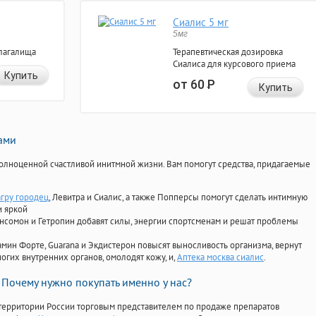
Сиалис 5 мг
5мг
лагалища
Терапевтическая дозировка
Сиалиса для курсового приема
Купить
от 60
Р
Купить
нами
олноценной счастливой инитмной жизни. Вам помогут средства, придагаемые
агру городец
, Левитра и Сиалис, а также Попперсы помогут сделать интимную
и яркой
Ансомон и Гетропин добавят силы, энергии спортсменам и решат проблемы
ориамин Форте, Guarana и Экдистерон повысят выносливость организма, вернут
огих внутренних органов, омолодят кожу, и,
Аптека москва сиалис
.
Почему нужно покупать именно у нас?
территории России торговым представителем по продаже препаратов