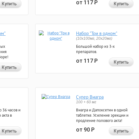
от 117
Р
Купить
Купить
ом"
Набор "Три в одном"
)
(10x100мг, 20x20мг)
ных
Большой набор из 3-х
ения
препаратов.
боре!
от 117
Р
Купить
Купить
Супер Виагра
100 + 60 мг
 36 часов и
Виагра и Дапоксетин в одной
 акта в
таблетке. Усиление эрекции и
продление полового акта!
от 90
Р
Купить
Купить