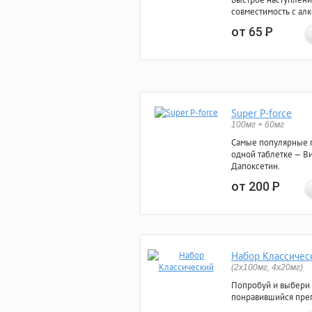
совместимость с ал
от 65
Р
Super P-force
100мг + 60мг
Самые популярные 
одной таблетке — Ви
Дапоксетин.
от 200
Р
Набор Классичес
(2x100мг, 4x20мг)
Попробуй и выбери
понравившийся преп