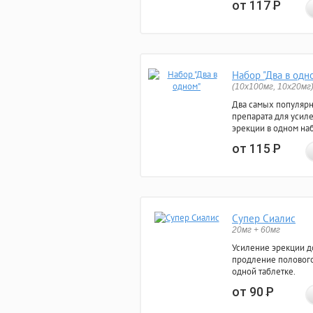
от 117
Р
Набор "Два в одн
(10x100мг, 10x20мг
Два самых популяр
препарата для усил
эрекции в одном на
от 115
Р
Супер Сиалис
20мг + 60мг
Усиление эрекции до
продление полового
одной таблетке.
от 90
Р