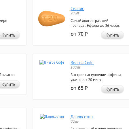
Сиалис
20 мг
мире
Самый долгоиграющий
препарат. Эффект до 36 часов.
от 70
Р
Купить
Купить
Виагра Софт
100мг
ть часов.
Быстрое наступление эффекта,
уже через 20 минут.
Купить
от 65
Р
Купить
Дапоксетин
60мг
е эффекта и
Единственный в мире препарат