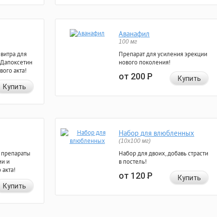
Аванафил
100 мг
евитра для
Препарат для усиления эрекции
 Дапоксетин
нового поколения!
вого акта!
от 200
Р
Купить
Купить
Набор для влюбленных
(10х100 мг)
 препараты
Набор для двоих, добавь страсти
ии и
в постель!
 акта!
от 120
Р
Купить
Купить