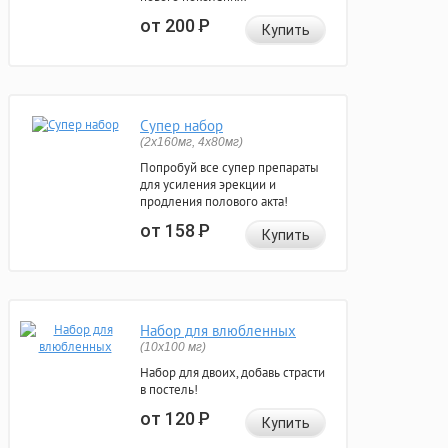
от 200
Р
Купить
Супер набор
(2х160мг, 4х80мг)
Попробуй все супер препараты
для усиления эрекции и
продления полового акта!
от 158
Р
Купить
Набор для влюбленных
(10х100 мг)
Набор для двоих, добавь страсти
в постель!
от 120
Р
Купить