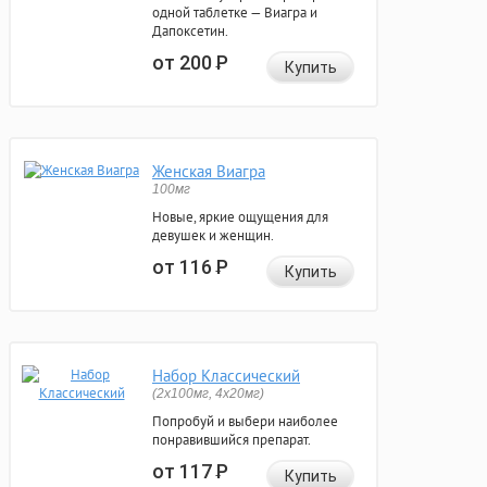
одной таблетке — Виагра и
Дапоксетин.
от 200
Р
Купить
Женская Виагра
100мг
Новые, яркие ощущения для
девушек и женщин.
от 116
Р
Купить
Набор Классический
(2x100мг, 4x20мг)
Попробуй и выбери наиболее
понравившийся препарат.
от 117
Р
Купить