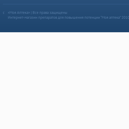
«Моя Аптека» | Все права защищены
Интернет-магазин препаратов для повышения потенции “Моя аптека” 201