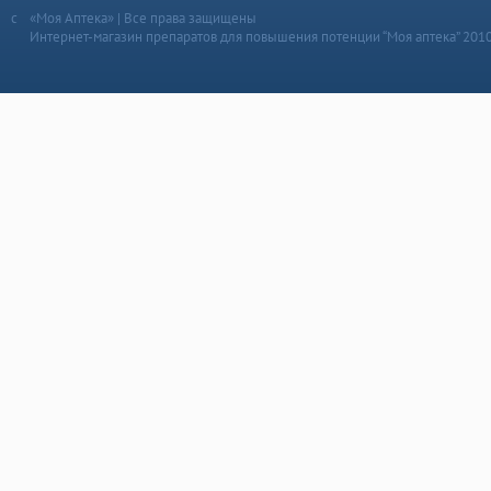
«Моя Аптека» | Все права защищены
Интернет-магазин препаратов для повышения потенции “Моя аптека” 201