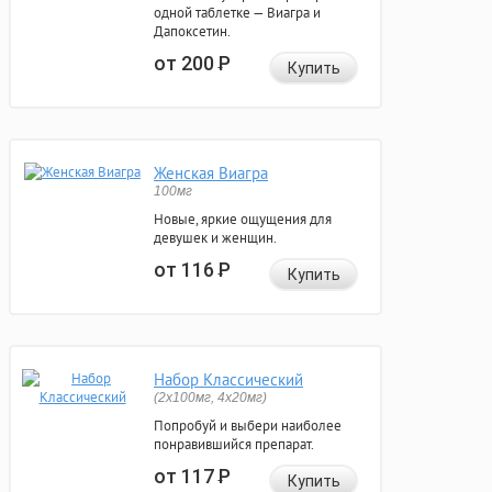
одной таблетке — Виагра и
Дапоксетин.
от 200
Р
Купить
Женская Виагра
100мг
Новые, яркие ощущения для
девушек и женщин.
от 116
Р
Купить
Набор Классический
(2x100мг, 4x20мг)
Попробуй и выбери наиболее
понравившийся препарат.
от 117
Р
Купить