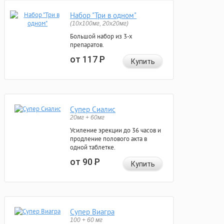
Набор "Три в одном"
(10x100мг, 20x20мг)
Большой набор из 3-х
препаратов.
от 117
Р
Купить
Супер Сиалис
20мг + 60мг
Усиление эрекции до 36 часов и
продление полового акта в
одной таблетке.
от 90
Р
Купить
Супер Виагра
100 + 60 мг