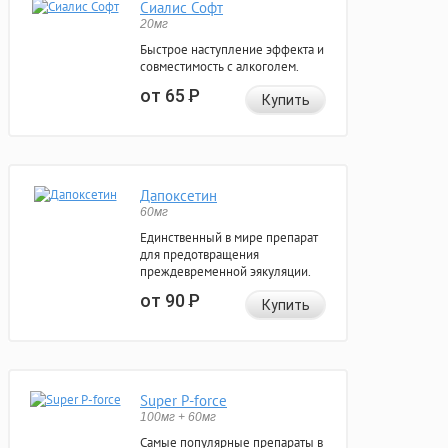
Сиалис Софт
20мг
Быстрое наступление эффекта и
совместимость с алкоголем.
от 65
Р
Купить
Дапоксетин
60мг
Единственный в мире препарат
для предотвращения
преждевременной эякуляции.
от 90
Р
Купить
Super P-force
100мг + 60мг
Самые популярные препараты в