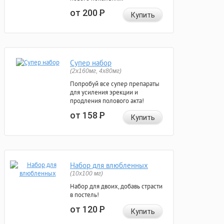
от 200
Р
Купить
Супер набор
(2х160мг, 4х80мг)
Попробуй все супер препараты
для усиления эрекции и
продления полового акта!
от 158
Р
Купить
Набор для влюбленных
(10х100 мг)
Набор для двоих, добавь страсти
в постель!
от 120
Р
Купить