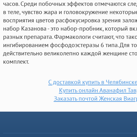
часов. Среди побочных эффектов отмечаются сл
в теле, чувство жара и головокружение некотор
восприятия цветов расфокусировка зрения зало
набор Казанова - это набор-пробник, который вкл
разных препарата. Фармакологи считают, что так
ингибированием фосфодоэстеразы 6 типа. Для то
действительно великолепно каждой женщине ст
комплект.
С доставкой купить в Челябинск
Купить онлайн Аванафил Та
Заказать почтой Женская Виаг