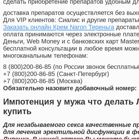
сделать приобретение препаратов удобным д
доставка препаратов осуществляется без вых
Для VIP клиентов: Сиалис и другие препараты
Заказать онлайн Крем Naron Тереньга
доставл
оплата принимаются через электронные плат
Деньги, Web Money и с банковских карт Master
бесплатной консультации в любое время мож
многоканальным телефонам:
8
(800
)200-86-85
(
по России звонок бесплатны
+7
(800
)200-86-85
(
Санкт-Петербург)
+7
(800
)200-86-85
(
Москва)
Обязательно назовите добавочный номер: 
Импотенция у мужа что делать 
купить
Для незабываемого секса качественные 
для лечения эректильной дисфункции в ф
Липецка. В нашей аптеке Вы можете быс