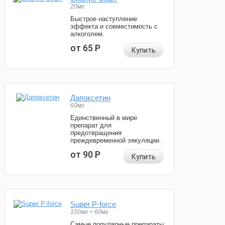
20мг
Быстрое наступление
эффекта и совместимость с
алкоголем.
от 65
Р
Купить
Дапоксетин
60мг
Единственный в мире
препарат для
предотвращения
преждевременной эякуляции.
от 90
Р
Купить
Super P-force
100мг + 60мг
Самые популярные препараты