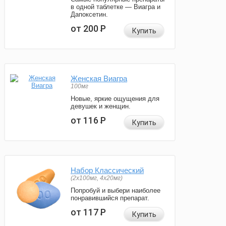
в одной таблетке — Виагра и
Дапоксетин.
от 200
Р
Купить
Женская Виагра
100мг
Новые, яркие ощущения для
девушек и женщин.
от 116
Р
Купить
Набор Классический
(2x100мг, 4x20мг)
Попробуй и выбери наиболее
понравившийся препарат.
от 117
Р
Купить