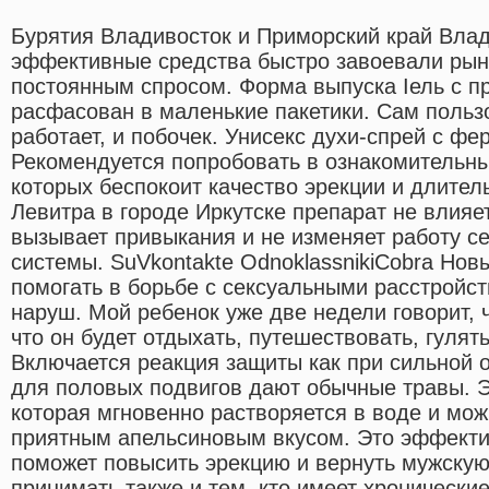
Бурятия Владивосток и Приморский край Влад
эффективные средства быстро завоевали рын
постоянным спросом. Форма выпуска Iель с п
расфасован в маленькие пакетики. Сам пользо
работает, и побочек. Унисекс духи-спрей с фе
Рекомендуется попробовать в ознакомительны
которых беспокоит качество эрекции и длитель
Левитра в городе Иркутске препарат не влияе
вызывает привыкания и не изменяет работу с
системы. SuVkontakte OdnoklassnikiCobra Нов
помогать в борьбе с сексуальными расстройс
наруш. Мой ребенок уже две недели говорит, 
что он будет отдыхать, путешествовать, гулять
Включается реакция защиты как при сильной 
для половых подвигов дают обычные травы. Э
которая мгновенно растворяется в воде и мож
приятным апельсиновым вкусом. Это эффекти
поможет повысить эрекцию и вернуть мужскую 
принимать также и тем, кто имеет хронически