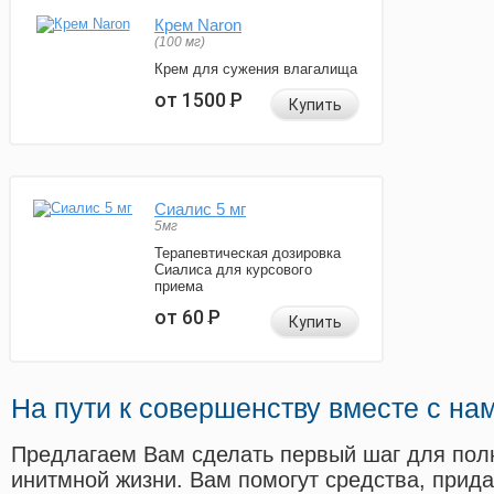
Крем Naron
(100 мг)
Крем для сужения влагалища
от 1500
Р
Купить
Сиалис 5 мг
5мг
Терапевтическая дозировка
Сиалиса для курсового
приема
от 60
Р
Купить
На пути к совершенству вместе с на
Предлагаем Вам сделать первый шаг для пол
инитмной жизни. Вам помогут средства, прид