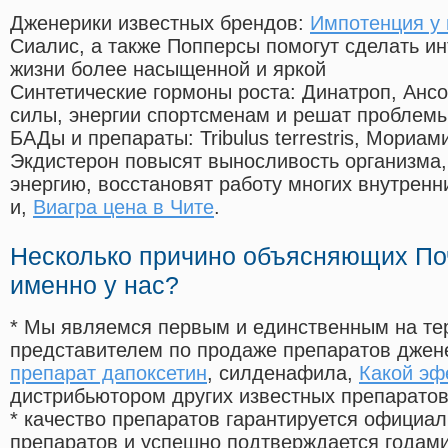
Дженерики известных брендов:
Импотенция у 
Сиалис, а также Попперсы помогут сделать и
жизни более насыщенной и яркой
Синтетические гормоны роста
: Динатроп, Анс
силы, энергии спортсменам и решат проблем
БАДы и препараты:
Tribulus terrestris, Мориа
Экдистерон повысят выносливость организма,
энергию, восстановят работу многих внутренн
и,
Виагра цена в Чите
.
Несколько причино объясняющих По
именно у нас?
* Мы являемся первым и единственным на те
представителем по продаже препаратов дже
препарат дапоксетин
, силденафила
,
Какой эф
дистрибьютором других известных препарато
* качество препаратов гарантируется офици
препаратов и успешно подтверждается годам