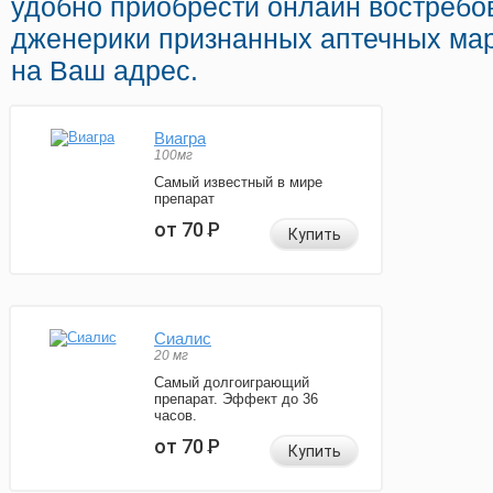
удобно приобрести онлайн востреб
дженерики признанных аптечных мар
на Ваш адрес.
Виагра
100мг
Самый известный в мире
препарат
от 70
Р
Купить
Сиалис
20 мг
Самый долгоиграющий
препарат. Эффект до 36
часов.
от 70
Р
Купить