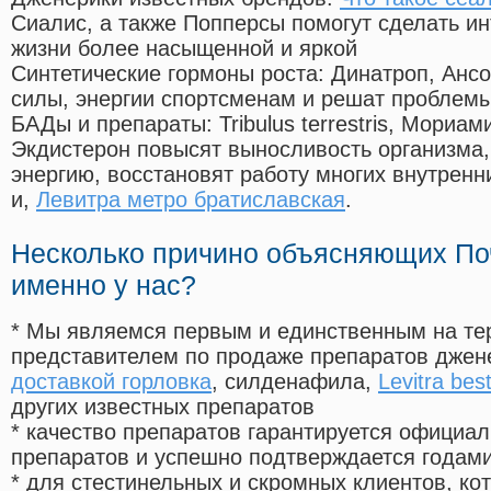
Сиалис, а также Попперсы помогут сделать и
жизни более насыщенной и яркой
Синтетические гормоны роста
: Динатроп, Анс
силы, энергии спортсменам и решат проблем
БАДы и препараты:
Tribulus terrestris, Мориа
Экдистерон повысят выносливость организма,
энергию, восстановят работу многих внутренн
и,
Левитра метро братиславская
.
Несколько причино объясняющих По
именно у нас?
* Мы являемся первым и единственным на те
представителем по продаже препаратов дже
доставкой горловка
, силденафила
,
Levitra best
других известных препаратов
* качество препаратов гарантируется офици
препаратов и успешно подтверждается годам
* для стестинельных и скромных клиентов, ко