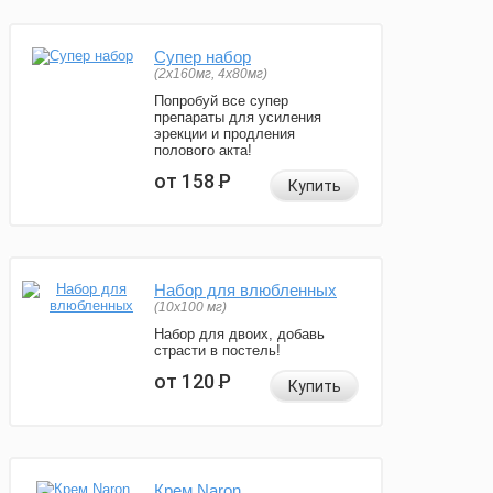
Супер набор
(2х160мг, 4х80мг)
Попробуй все супер
препараты для усиления
эрекции и продления
полового акта!
от 158
Р
Купить
Набор для влюбленных
(10х100 мг)
Набор для двоих, добавь
страсти в постель!
от 120
Р
Купить
Крем Naron