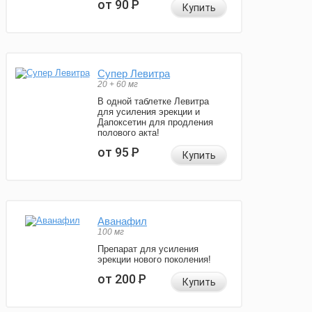
от 90
Р
Купить
Супер Левитра
20 + 60 мг
В одной таблетке Левитра
для усиления эрекции и
Дапоксетин для продления
полового акта!
от 95
Р
Купить
Аванафил
100 мг
Препарат для усиления
эрекции нового поколения!
от 200
Р
Купить