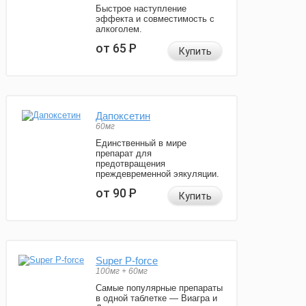
Быстрое наступление
эффекта и совместимость с
алкоголем.
от 65
Р
Купить
Дапоксетин
60мг
Единственный в мире
препарат для
предотвращения
преждевременной эякуляции.
от 90
Р
Купить
Super P-force
100мг + 60мг
Самые популярные препараты
в одной таблетке — Виагра и