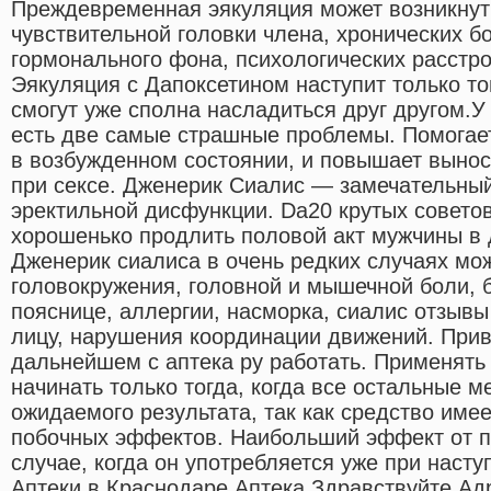
Преждевременная эякуляция может возникнуть
чувствительной головки члена, хронических б
гормонального фона, психологических расстрой
Эякуляция с Дапоксетином наступит только тог
смогут уже сполна насладиться друг другом.У
есть две самые страшные проблемы. Помогает
в возбужденном состоянии, и повышает выно
при сексе. Дженерик Сиалис — замечательный
эректильной дисфункции. Da20 крутых советов 
хорошенько продлить половой акт мужчины в
Дженерик сиалиса в очень редких случаях мо
головокружения, головной и мышечной боли, 
пояснице, аллергии, насморка, сиалис отзывы
лицу, нарушения координации движений. Прив
дальнейшем с аптека ру работать. Применять
начинать только тогда, когда все остальные 
ожидаемого результата, так как средство име
побочных эффектов. Наибольший эффект от п
случае, когда он употребляется уже при наст
Аптеки в Краснодаре Аптека Здравствуйте Ад