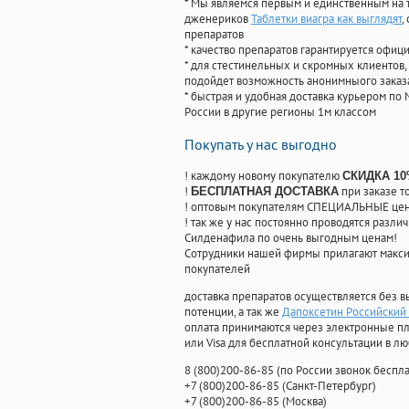
* Мы являемся первым и единственным на 
дженериков
Таблетки виагра как выглядят
,
препаратов
* качество препаратов гарантируется офи
* для стестинельных и скромных клиентов,
подойдет возможность анонимныого заказа
* быстрая и удобная доставка курьером по 
России в другие регионы 1м классом
Покупать у нас выгодно
! каждому новому покупателю
СКИДКА 1
!
при заказе т
БЕСПЛАТНАЯ ДОСТАВКА
! оптовым покупателям СПЕЦИАЛЬНЫЕ цены
! так же у нас постоянно проводятся раз
Силденафила по очень выгодным ценам!
Cотрудники нашей фирмы прилагают макси
покупателей
доставка препаратов осуществляется без в
потенции, а так же
Дапоксетин Российский
оплата принимаются через электронные пл
или Visa для бесплатной консультации в л
8
(800
)200-86-85
(
по России звонок беспла
+7
(800
)200-86-85
(
Санкт-Петербург)
+7
(800
)200-86-85
(
Москва)