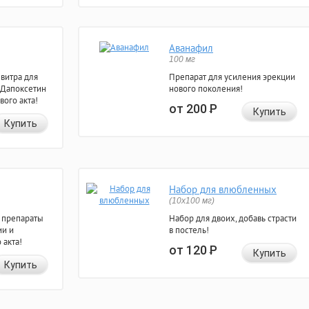
Аванафил
100 мг
евитра для
Препарат для усиления эрекции
 Дапоксетин
нового поколения!
вого акта!
от 200
Р
Купить
Купить
Набор для влюбленных
(10х100 мг)
 препараты
Набор для двоих, добавь страсти
ии и
в постель!
 акта!
от 120
Р
Купить
Купить