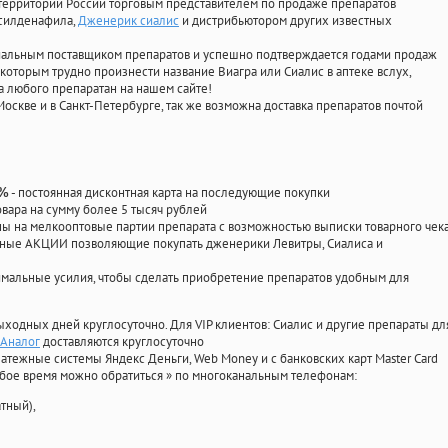
территории России торговым представителем по продаже препаратов
 силденафила
,
Дженерик сиалис
и дистрибьютором других известных
циальным поставщиком препаратов и успешно подтверждается годами продаж
 которым трудно произнести название Виагра или Сиалис в аптеке вслух,
 любого препаратан на нашем сайте!
Москве и в Санкт-Петербурге, так же возможна доставка препаратов почтой
- постоянная дисконтная карта на последующие покупки
0%
овара на сумму более 5 тысяч рублей
 на мелкооптовые партии препарата с возможностью выписки товарного чек
личные АКЦИИ позволяющие покупать дженерики Левитры, Сиалиса и
мальные усилия, чтобы сделать приобретение препаратов удобным для
ыходных дней круглосуточно. Для VIP клиентов: Сиалис и другие препараты дл
 Аналог
доставляются круглосуточно
атежные системы Яндекс Деньги, Web Money и с банковских карт Master Card
юбое время можно обратиться
»
по многоканальным телефонам:
тный),