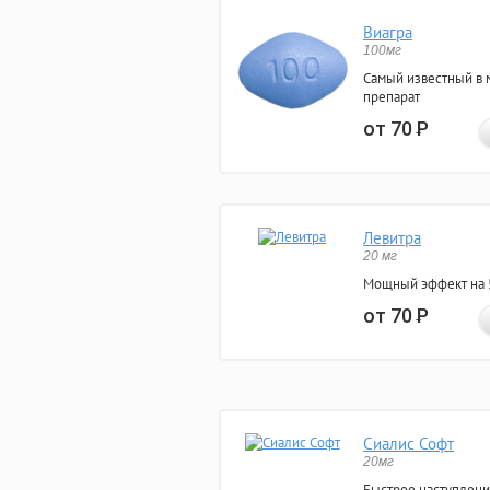
Виагра
100мг
Самый известный в 
препарат
от 70
Р
Левитра
20 мг
Мощный эффект на 5
от 70
Р
Сиалис Софт
20мг
Быстрое наступлени