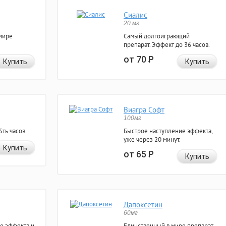
Сиалис
20 мг
мире
Самый долгоиграющий
препарат. Эффект до 36 часов.
от 70
Р
Купить
Купить
Виагра Софт
100мг
ть часов.
Быстрое наступление эффекта,
уже через 20 минут.
Купить
от 65
Р
Купить
Дапоксетин
60мг
е эффекта и
Единственный в мире препарат