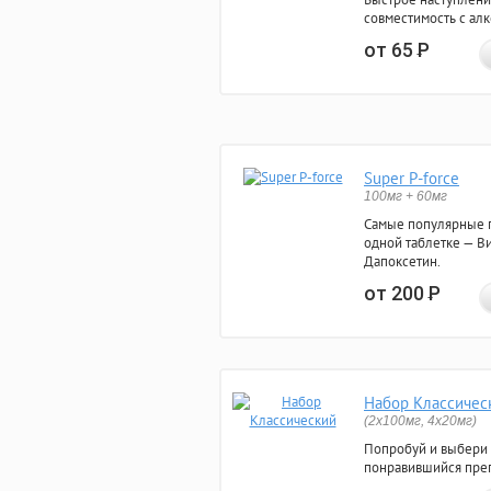
совместимость с ал
от 65
Р
Super P-force
100мг + 60мг
Самые популярные 
одной таблетке — Ви
Дапоксетин.
от 200
Р
Набор Классичес
(2x100мг, 4x20мг)
Попробуй и выбери
понравившийся преп