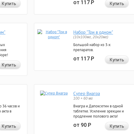
от 117
Р
Купить
Купить
ом"
Набор "Три в одном"
)
(10x100мг, 20x20мг)
ных
Большой набор из 3-х
ения
препаратов.
боре!
от 117
Р
Купить
Купить
Супер Виагра
100 + 60 мг
 36 часов и
Виагра и Дапоксетин в одной
 акта в
таблетке. Усиление эрекции и
продление полового акта!
от 90
Р
Купить
Купить