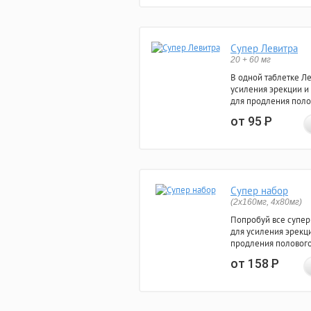
Супер Левитра
20 + 60 мг
В одной таблетке Л
усиления эрекции и
для продления поло
от 95
Р
Супер набор
(2х160мг, 4х80мг)
Попробуй все супер
для усиления эрекц
продления полового
от 158
Р