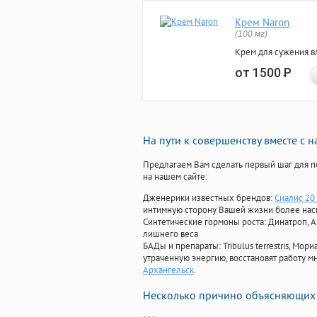
Крем Naron
(100 мг)
Крем для сужения в
от 1500
Р
На пути к совершенству вместе с 
Предлагаем Вам сделать первый шаг для п
на нашем сайте:
Дженерики известных брендов:
Сиалис 20
интимную сторону Вашей жизни более на
Синтетические гормоны роста
: Динатроп, 
лишнего веса
БАДы и препараты:
Tribulus terrestris, М
утраченную энергию, восстановят работу мн
Архангельск
.
Несколько причино объясняющих 