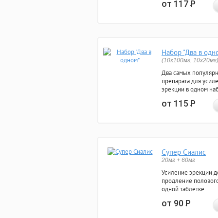
от 117
Р
Набор "Два в одн
(10x100мг, 10x20мг
Два самых популяр
препарата для усил
эрекции в одном на
от 115
Р
Супер Сиалис
20мг + 60мг
Усиление эрекции до
продление полового
одной таблетке.
от 90
Р