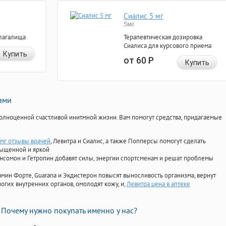
Сиалис 5 мг
5мг
лагалища
Терапевтическая дозировка
Сиалиса для курсового приема
Купить
от 60
Р
Купить
нами
олноценной счастливой инитмной жизни. Вам помогут средства, придагаемые
 мг отзывы врачей
, Левитра и Сиалис, а также Попперсы помогут сделать
сыщенной и яркой
Ансомон и Гетропин добавят силы, энергии спортсменам и решат проблемы
ориамин Форте, Guarana и Экдистерон повысят выносливость организма, вернут
огих внутренних органов, омолодят кожу, и,
Левитра цена в аптеке
Почему нужно покупать именно у нас?