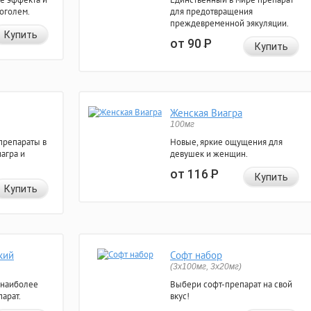
коголем.
для предотвращения
преждевременной эякуляции.
Купить
от 90
Р
Купить
Женская Виагра
100мг
препараты в
Новые, яркие ощущения для
агра и
девушек и женщин.
от 116
Р
Купить
Купить
кий
Софт набор
(3x100мг, 3x20мг)
 наиболее
Выбери софт-препарат на свой
арат.
вкус!