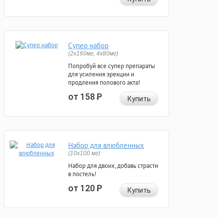
Супер набор
(2х160мг, 4х80мг)
Попробуй все супер препараты
для усиления эрекции и
продления полового акта!
от 158
Р
Купить
Набор для влюбленных
(10х100 мг)
Набор для двоих, добавь страсти
в постель!
от 120
Р
Купить