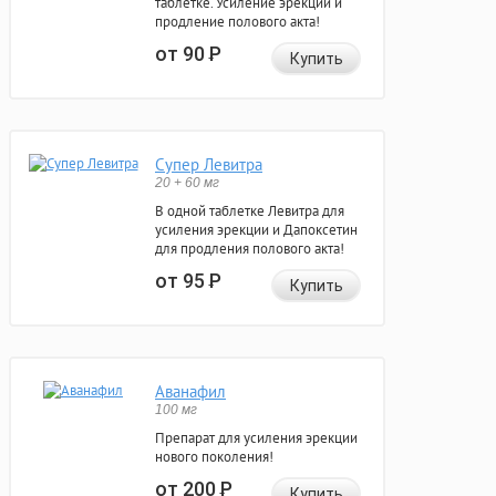
таблетке. Усиление эрекции и
продление полового акта!
от 90
Р
Купить
Супер Левитра
20 + 60 мг
В одной таблетке Левитра для
усиления эрекции и Дапоксетин
для продления полового акта!
от 95
Р
Купить
Аванафил
100 мг
Препарат для усиления эрекции
нового поколения!
от 200
Р
Купить