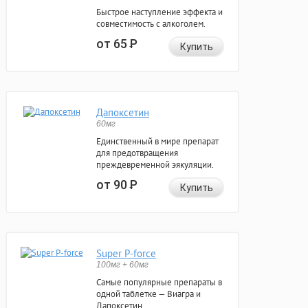
Быстрое наступление эффекта и
совместимость с алкоголем.
от 65
Р
Купить
Дапоксетин
60мг
Единственный в мире препарат
для предотвращения
преждевременной эякуляции.
от 90
Р
Купить
Super P-force
100мг + 60мг
Самые популярные препараты в
одной таблетке — Виагра и
Дапоксетин.