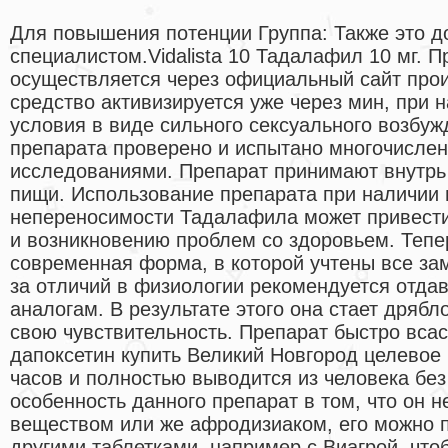
Для повышения потенции Группа: Также это д
специалистом.Vidalista 10 Тадалафил 10 мг. 
осуществляется через официальный сайт про
средство активизируется уже через мин, при 
условия в виде сильного сексуального возбуж
препарата проверено и испытано многочисле
исследованиями. Препарат принимают внутрь
пищи. Использование препарата при наличии
непереносимости Тадалафила может привести
и возникновению проблем со здоровьем. Теп
современная форма, в которой учтены все зам
за отличий в физиологии рекомендуется отда
аналогам. В результате этого она стает дрябл
свою чувствительность. Препарат быстро вса
дапоксетин купить Великий Новгород целевое 
часов и полностью выводится из человека бе
особенность данного препарат в том, что он 
веществом или же афродизиаком, его можно 
другими таблетками, например с Виагрой, чт