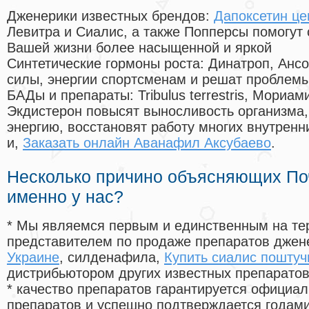
Дженерики известных брендов:
Дапоксетин це
Левитра и Сиалис, а также Попперсы помогут
Вашей жизни более насыщенной и яркой
Синтетические гормоны роста
: Динатроп, Анс
силы, энергии спортсменам и решат проблем
БАДы и препараты:
Tribulus terrestris, Мориа
Экдистерон повысят выносливость организма,
энергию, восстановят работу многих внутренн
и,
Заказать онлайн Аванафил Аксубаево
.
Несколько причино объясняющих По
именно у нас?
* Мы являемся первым и единственным на те
представителем по продаже препаратов дже
Украине
, силденафила
,
Купить сиалис поштуч
дистрибьютором других известных препарато
* качество препаратов гарантируется офици
препаратов и успешно подтверждается годам