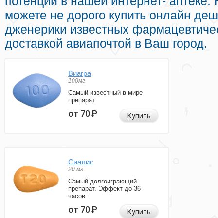
потенции в нашей интернет- аптеке.
можете не дорого купить онлайн де
дженерики известных фармацевтичес
доставкой авиапочтой в Ваш город.
Виагра
100мг
Самый известный в мире
препарат
от 70
Р
Купить
Сиалис
20 мг
Самый долгоиграющий
препарат. Эффект до 36
часов.
от 70
Р
Купить