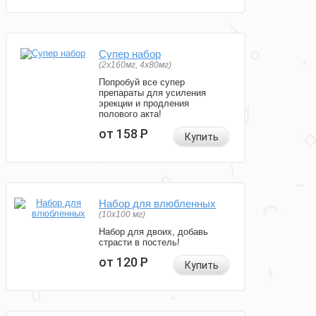
Супер набор
(2х160мг, 4х80мг)
Попробуй все супер
препараты для усиления
эрекции и продления
полового акта!
от 158
Р
Купить
Набор для влюбленных
(10х100 мг)
Набор для двоих, добавь
страсти в постель!
от 120
Р
Купить