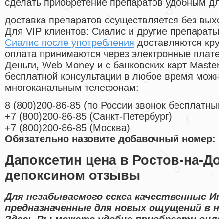
сделать приобретение препаратов удобным д
доставка препаратов осуществляется без вых
Для VIP клиентов: Сиалис и другие препараты
Сиалис после употребления
доставляются кру
оплата принимаются через электронные плат
Деньги, Web Money и с банковских карт Master
бесплатной консультации в любое время мож
многоканальным телефонам:
8
(800
)200-86-85
(
по России звонок бесплатны
+7
(800
)200-86-85
(
Санкт-Петербург)
+7
(800
)200-86-85
(
Москва)
Обязательно назовите добавочный номер: 
Дапоксетин цена в Ростов-на-Д
депоксином отзывы
Для незабываемого секса качественные И
предназначенные для новых ощущений в н
Здесь Вы можете удобно приобрести онл