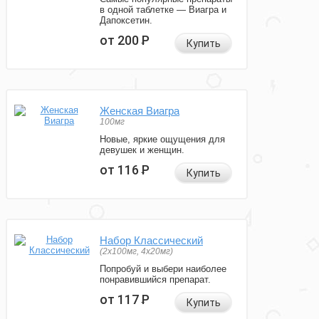
в одной таблетке — Виагра и
Дапоксетин.
от 200
Р
Купить
Женская Виагра
100мг
Новые, яркие ощущения для
девушек и женщин.
от 116
Р
Купить
Набор Классический
(2x100мг, 4x20мг)
Попробуй и выбери наиболее
понравившийся препарат.
от 117
Р
Купить