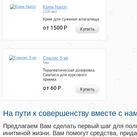
Крем Naron
(100 мг)
Крем для сужения влагалища
от 1500
Р
Купить
Сиалис 5 мг
5мг
Терапевтическая дозировка
Сиалиса для курсового
приема
от 60
Р
Купить
На пути к совершенству вместе с на
Предлагаем Вам сделать первый шаг для пол
инитмной жизни. Вам помогут средства, прид