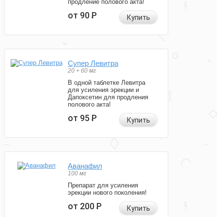
продление полового акта!
от 90
Р
Купить
Супер Левитра
20 + 60 мг
В одной таблетке Левитра
для усиления эрекции и
Дапоксетин для продления
полового акта!
от 95
Р
Купить
Аванафил
100 мг
Препарат для усиления
эрекции нового поколения!
от 200
Р
Купить