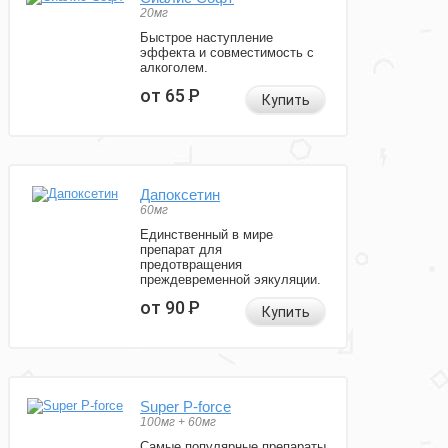
20мг
Быстрое наступление
эффекта и совместимость с
алкоголем.
от 65
Р
Купить
Дапоксетин
60мг
Единственный в мире
препарат для
предотвращения
преждевременной эякуляции.
от 90
Р
Купить
Super P-force
100мг + 60мг
Самые популярные препараты