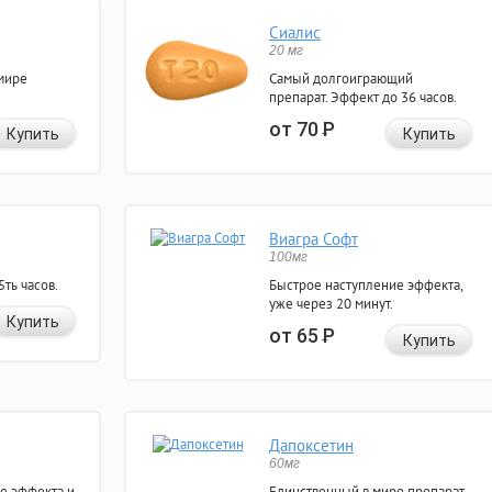
Сиалис
20 мг
мире
Самый долгоиграющий
препарат. Эффект до 36 часов.
от 70
Р
Купить
Купить
Виагра Софт
100мг
ть часов.
Быстрое наступление эффекта,
уже через 20 минут.
Купить
от 65
Р
Купить
Дапоксетин
60мг
е эффекта и
Единственный в мире препарат