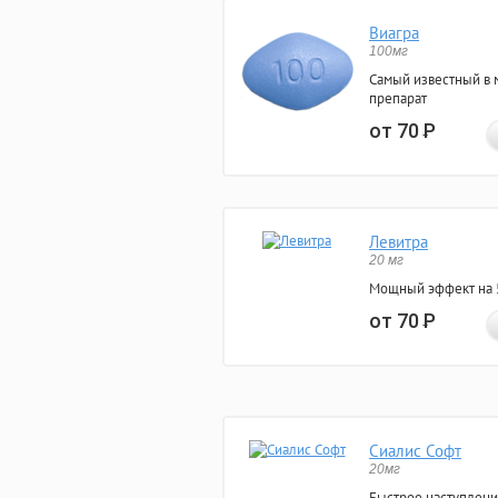
Виагра
100мг
Самый известный в 
препарат
от 70
Р
Левитра
20 мг
Мощный эффект на 5
от 70
Р
Сиалис Софт
20мг
Быстрое наступлени