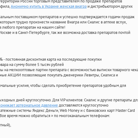
территории России торговым представителем по продаже препаратов
афила
,
Анонимно купить в Украине женская виагра
и дистрибьютором других
циальным поставщиком препаратов и успешно подтверждается годами продаж
 которым трудно произнести название Виагра или Сиалис в аптеке вслух,
 любого препаратан на нашем сайте!
Москве и в Санкт-Петербурге, так же возможна доставка препаратов почтой
- постоянная дисконтная карта на последующие покупки
0%
овара на сумму более 5 тысяч рублей
 на мелкооптовые партии препарата с возможностью выписки товарного чек
личные АКЦИИ позволяющие покупать дженерики Левитры, Сиалиса и
мальные усилия, чтобы сделать приобретение препаратов удобным для
ыходных дней круглосуточно. Для VIP клиентов: Сиалис и другие препараты дл
понижает артериальное давление
доставляются круглосуточно
атежные системы Яндекс Деньги, Web Money и с банковских карт Master Card
юбое время можно обратиться
»
по многоканальным телефонам:
тный),