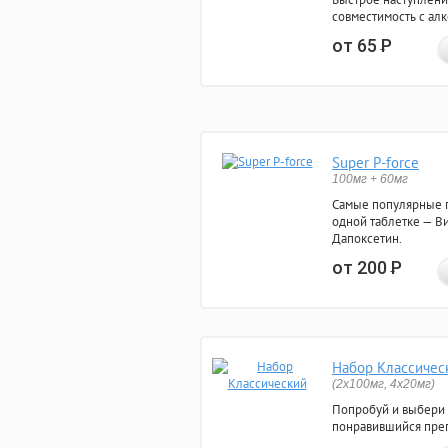
совместимость с ал
от 65
Р
Super P-force
100мг + 60мг
Самые популярные 
одной таблетке — Ви
Дапоксетин.
от 200
Р
Набор Классичес
(2x100мг, 4x20мг)
Попробуй и выбери
понравившийся преп