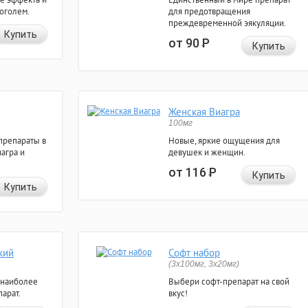
коголем.
для предотвращения
преждевременной эякуляции.
Купить
от 90
Р
Купить
Женская Виагра
100мг
препараты в
Новые, яркие ощущения для
агра и
девушек и женщин.
от 116
Р
Купить
Купить
кий
Софт набор
(3x100мг, 3x20мг)
 наиболее
Выбери софт-препарат на свой
арат.
вкус!