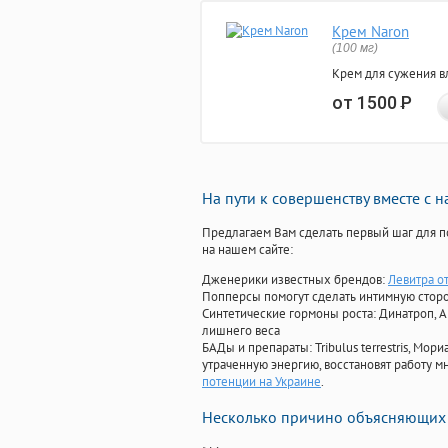
Крем Naron
(100 мг)
Крем для сужения в
от 1500
Р
На пути к совершенству вместе с 
Предлагаем Вам сделать первый шаг для п
на нашем сайте:
Дженерики известных брендов:
Левитра от
Попперсы помогут сделать интимную стор
Синтетические гормоны роста
: Динатроп, 
лишнего веса
БАДы и препараты:
Tribulus terrestris, М
утраченную энергию, восстановят работу мн
потенции на Украине
.
Несколько причино объясняющих 