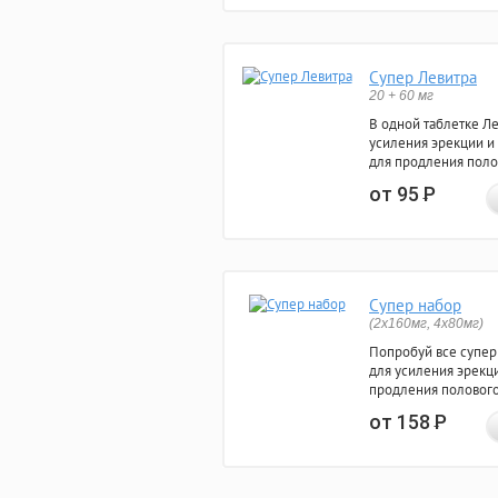
Супер Левитра
20 + 60 мг
В одной таблетке Л
усиления эрекции и
для продления поло
от 95
Р
Супер набор
(2х160мг, 4х80мг)
Попробуй все супер
для усиления эрекц
продления полового
от 158
Р