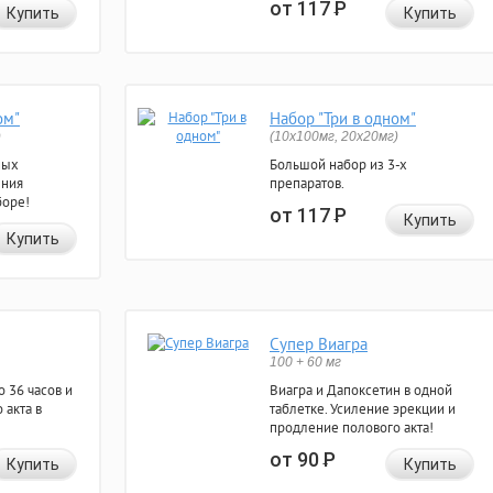
от 117
Р
Купить
Купить
ом"
Набор "Три в одном"
)
(10x100мг, 20x20мг)
ных
Большой набор из 3-х
ения
препаратов.
боре!
от 117
Р
Купить
Купить
Супер Виагра
100 + 60 мг
 36 часов и
Виагра и Дапоксетин в одной
 акта в
таблетке. Усиление эрекции и
продление полового акта!
от 90
Р
Купить
Купить