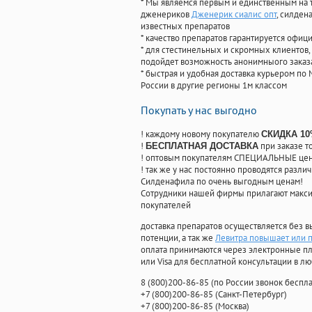
* Мы являемся первым и единственным на 
дженериков
Дженерик сиалис опт
, силден
известных препаратов
* качество препаратов гарантируется офи
* для стестинельных и скромных клиентов,
подойдет возможность анонимныого заказа
* быстрая и удобная доставка курьером по 
России в другие регионы 1м классом
Покупать у нас выгодно
! каждому новому покупателю
СКИДКА 1
!
при заказе т
БЕСПЛАТНАЯ ДОСТАВКА
! оптовым покупателям СПЕЦИАЛЬНЫЕ цены
! так же у нас постоянно проводятся раз
Силденафила по очень выгодным ценам!
Cотрудники нашей фирмы прилагают макси
покупателей
доставка препаратов осуществляется без в
потенции, а так же
Левитра повышает или 
оплата принимаются через электронные пл
или Visa для бесплатной консультации в л
8
(800
)200-86-85
(
по России звонок беспла
+7
(800
)200-86-85
(
Санкт-Петербург)
+7
(800
)200-86-85
(
Москва)