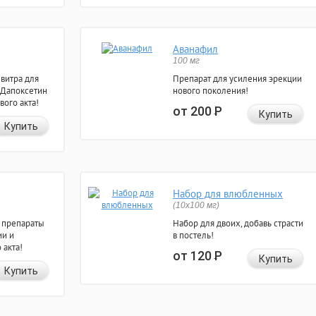
Аванафил
100 мг
евитра для
Препарат для усиления эрекции
 Дапоксетин
нового поколения!
вого акта!
от 200
Р
Купить
Купить
Набор для влюбленных
(10х100 мг)
 препараты
Набор для двоих, добавь страсти
ии и
в постель!
 акта!
от 120
Р
Купить
Купить