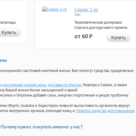
Сиалис 5 мг
5мг
лагалища
Терапевтическая дозировка
Сиалиса для курсового приема
Купить
от 60
Р
Купить
нами
олноценной счастливой инитмной жизни. Вам помогут средства, придагаемые
д инструкция. низкие цены, доставка по России
, Левитра и Сиалис, а также
ону Вашей жизни более насыщенной и яркой
Ансомон и Гетропин добавят силы, энергии спортсменам и решат проблемы
ориамин Форте, Guarana и Экдистерон повысят выносливость организма, вернут
огих внутренних органов, омолодят кожу, и,
Левитра средство для повышения
Почему нужно покупать именно у нас?