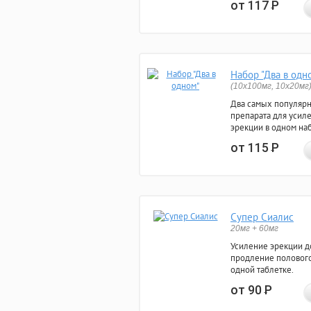
от 117
Р
Набор "Два в одн
(10x100мг, 10x20мг
Два самых популяр
препарата для усил
эрекции в одном на
от 115
Р
Супер Сиалис
20мг + 60мг
Усиление эрекции до
продление полового
одной таблетке.
от 90
Р