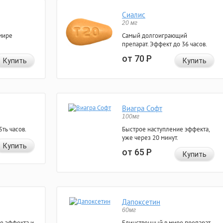
Сиалис
20 мг
мире
Самый долгоиграющий
препарат. Эффект до 36 часов.
от 70
Р
Купить
Купить
Виагра Софт
100мг
ть часов.
Быстрое наступление эффекта,
уже через 20 минут.
Купить
от 65
Р
Купить
Дапоксетин
60мг
е эффекта и
Единственный в мире препарат