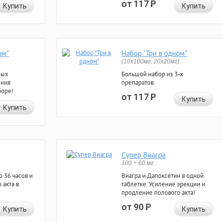
от 117
Р
Купить
Купить
ом"
Набор "Три в одном"
)
(10x100мг, 20x20мг)
ных
Большой набор из 3-х
ения
препаратов.
боре!
от 117
Р
Купить
Купить
Супер Виагра
100 + 60 мг
 36 часов и
Виагра и Дапоксетин в одной
 акта в
таблетке. Усиление эрекции и
продление полового акта!
от 90
Р
Купить
Купить