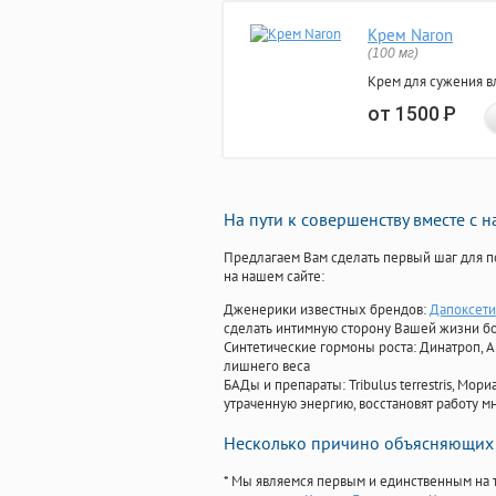
Крем Naron
(100 мг)
Крем для сужения в
от 1500
Р
На пути к совершенству вместе с 
Предлагаем Вам сделать первый шаг для п
на нашем сайте:
Дженерики известных брендов:
Дапоксети
сделать интимную сторону Вашей жизни б
Синтетические гормоны роста
: Динатроп, 
лишнего веса
БАДы и препараты:
Tribulus terrestris, М
утраченную энергию, восстановят работу мн
Несколько причино объясняющих 
* Мы являемся первым и единственным на 