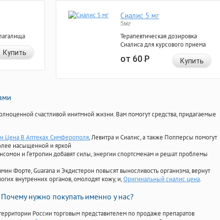
Сиалис 5 мг
5мг
лагалища
Терапевтическая дозировка
Сиалиса для курсового приема
Купить
от 60
Р
Купить
нами
олноценной счастливой инитмной жизни. Вам помогут средства, придагаемые
н Цена В Аптеках Симферополя
, Левитра и Сиалис, а также Попперсы помогут
олее насыщенной и яркой
Ансомон и Гетропин добавят силы, энергии спортсменам и решат проблемы
ориамин Форте, Guarana и Экдистерон повысят выносливость организма, вернут
огих внутренних органов, омолодят кожу, и,
Оригинальный сиалис цена
.
Почему нужно покупать именно у нас?
территории России торговым представителем по продаже препаратов