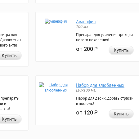
Аванафил
100 мг
евитра для
Препарат для усиления эрекции
 Дапоксетин
нового поколения!
вого акта!
от 200
Р
Купить
Купить
Набор для влюбленных
(10х100 мг)
 препараты
Набор для двоих, добавь страсти
ии и
в постель!
 акта!
от 120
Р
Купить
Купить