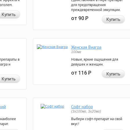
коголем.
для предотвращения
преждевременной эякуляции.
Купить
от 90
Р
Купить
Женская Виагра
100мг
препараты в
Новые, яркие ощущения для
агра и
девушек и женщин.
от 116
Р
Купить
Купить
кий
Софт набор
(3x100мг, 3x20мг)
 наиболее
Выбери софт-препарат на свой
арат.
вкус!