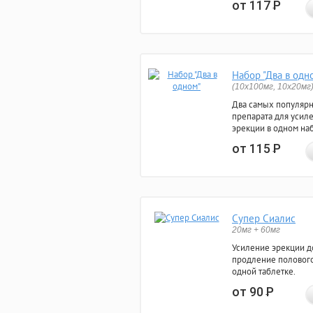
от 117
Р
Набор "Два в одн
(10x100мг, 10x20мг
Два самых популяр
препарата для усил
эрекции в одном на
от 115
Р
Супер Сиалис
20мг + 60мг
Усиление эрекции до
продление полового
одной таблетке.
от 90
Р