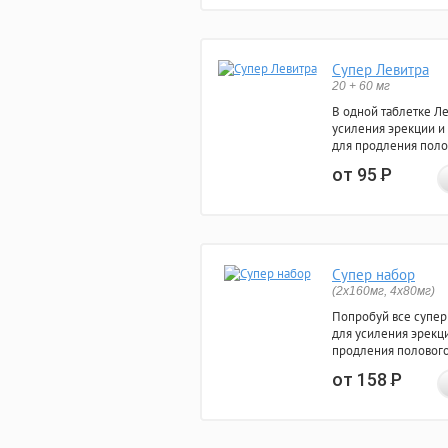
Супер Левитра
20 + 60 мг
В одной таблетке Л
усиления эрекции и
для продления поло
от 95
Р
Супер набор
(2х160мг, 4х80мг)
Попробуй все супер
для усиления эрекц
продления полового
от 158
Р