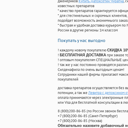
дженериков
Купить Дапоксетин Чурапча
, 
известных препаратов
* качество препаратов гарантируется офи
* для стестинельных и скромных клиентов,
подойдет возможность анонимныого заказа
* быстрая и удобная доставка курьером по 
России в другие регионы 1м классом
Покупать у нас выгодно
! каждому новому покупателю
СКИДКА 1
!
при заказе т
БЕСПЛАТНАЯ ДОСТАВКА
! оптовым покупателям СПЕЦИАЛЬНЫЕ цены
! так же у нас постоянно проводятся раз
Силденафила по очень выгодным ценам!
Cотрудники нашей фирмы прилагают макси
покупателей
доставка препаратов осуществляется без в
потенции, а так же
Левитра с депоксином 
оплата принимаются через электронные пл
или Visa для бесплатной консультации в л
8
(800
)200-86-85
(
по России звонок беспла
+7
(800
)200-86-85
(
Санкт-Петербург)
+7
(800
)200-86-85
(
Москва)
Обязательно назовите добавочный н