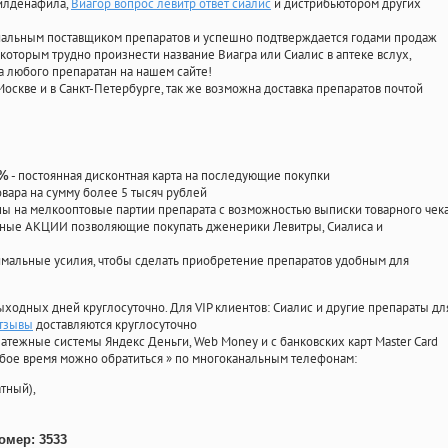
силденафила
,
Виагор вопрос левитр ответ сиалис
и дистрибьютором других
циальным поставщиком препаратов и успешно подтверждается годами продаж
 которым трудно произнести название Виагра или Сиалис в аптеке вслух,
 любого препаратан на нашем сайте!
Москве и в Санкт-Петербурге, так же возможна доставка препаратов почтой
- постоянная дисконтная карта на последующие покупки
0%
овара на сумму более 5 тысяч рублей
 на мелкооптовые партии препарата с возможностью выписки товарного чек
личные АКЦИИ позволяющие покупать дженерики Левитры, Сиалиса и
мальные усилия, чтобы сделать приобретение препаратов удобным для
ыходных дней круглосуточно. Для VIP клиентов: Сиалис и другие препараты дл
отзывы
доставляются круглосуточно
атежные системы Яндекс Деньги, Web Money и с банковских карт Master Card
юбое время можно обратиться
»
по многоканальным телефонам:
тный),
омер: 3533