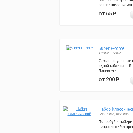
совместимость с ал
от 65
Р
Super P-force
100мг + 60мг
Самые популярные 
одной таблетке — Ви
Дапоксетин.
от 200
Р
Набор Классичес
(2x100мг, 4x20мг)
Попробуй и выбери
понравившийся преп