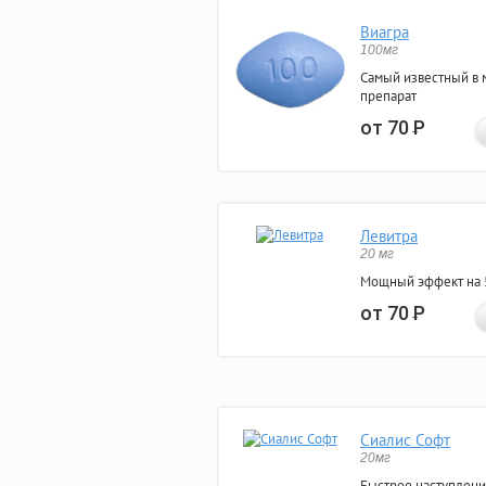
Виагра
100мг
Самый известный в 
препарат
от 70
Р
Левитра
20 мг
Мощный эффект на 5
от 70
Р
Сиалис Софт
20мг
Быстрое наступлени