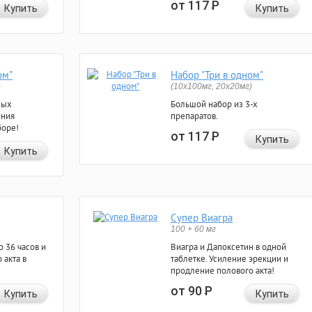
от 117
Р
Купить
Купить
ом"
Набор "Три в одном"
)
(10x100мг, 20x20мг)
ных
Большой набор из 3-х
ения
препаратов.
боре!
от 117
Р
Купить
Купить
Супер Виагра
100 + 60 мг
 36 часов и
Виагра и Дапоксетин в одной
 акта в
таблетке. Усиление эрекции и
продление полового акта!
от 90
Р
Купить
Купить