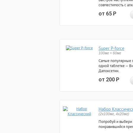
совместимость с ал
от 65
Р
Super P-force
100мг + 60мг
Самые популярные 
одной таблетке — Ви
Дапоксетин.
от 200
Р
Набор Классичес
(2x100мг, 4x20мг)
Попробуй и выбери
понравившийся преп