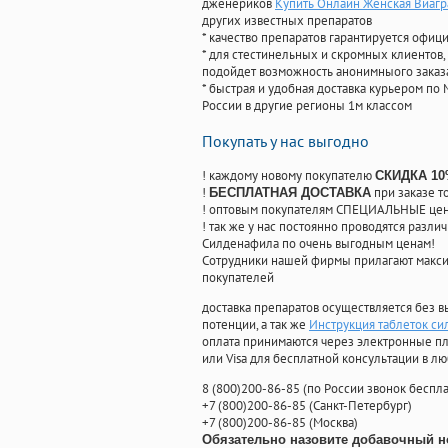
дженериков
Купить Онлайн Женская Виагр
других известных препаратов
* качество препаратов гарантируется офи
* для стестинельных и скромных клиентов,
подойдет возможность анонимныого заказа
* быстрая и удобная доставка курьером по 
России в другие регионы 1м классом
Покупать у нас выгодно
! каждому новому покупателю
СКИДКА 1
!
при заказе т
БЕСПЛАТНАЯ ДОСТАВКА
! оптовым покупателям СПЕЦИАЛЬНЫЕ цены
! так же у нас постоянно проводятся раз
Силденафила по очень выгодным ценам!
Cотрудники нашей фирмы прилагают макси
покупателей
доставка препаратов осуществляется без в
потенции, а так же
Инструкция таблеток си
оплата принимаются через электронные пл
или Visa для бесплатной консультации в л
8
(800
)200-86-85
(
по России звонок беспла
+7
(800
)200-86-85
(
Санкт-Петербург)
+7
(800
)200-86-85
(
Москва)
Обязательно назовите добавочный н