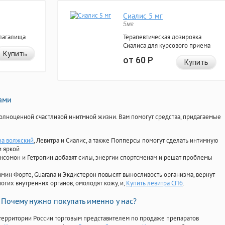
Сиалис 5 мг
5мг
лагалища
Терапевтическая дозировка
Сиалиса для курсового приема
Купить
от 60
Р
Купить
нами
олноценной счастливой инитмной жизни. Вам помогут средства, придагаемые
на волжский
, Левитра и Сиалис, а также Попперсы помогут сделать интимную
и яркой
Ансомон и Гетропин добавят силы, энергии спортсменам и решат проблемы
ориамин Форте, Guarana и Экдистерон повысят выносливость организма, вернут
огих внутренних органов, омолодят кожу, и,
Купить левитра СПб
.
Почему нужно покупать именно у нас?
территории России торговым представителем по продаже препаратов