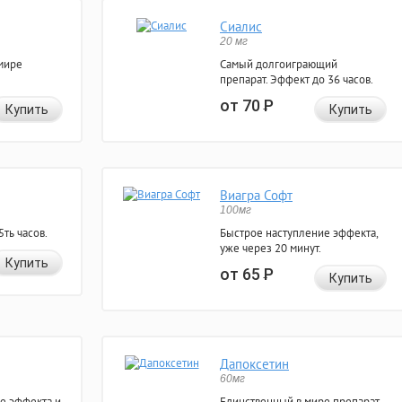
Сиалис
20 мг
мире
Самый долгоиграющий
препарат. Эффект до 36 часов.
от 70
Р
Купить
Купить
Виагра Софт
100мг
ть часов.
Быстрое наступление эффекта,
уже через 20 минут.
Купить
от 65
Р
Купить
Дапоксетин
60мг
е эффекта и
Единственный в мире препарат