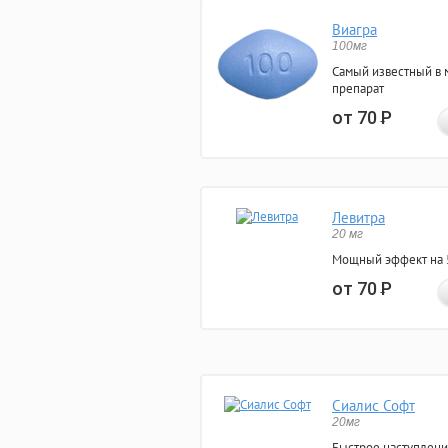
Виагра
100мг
Самый известный в 
препарат
от 70
Р
Левитра
20 мг
Мощный эффект на 5
от 70
Р
Сиалис Софт
20мг
Быстрое наступлени