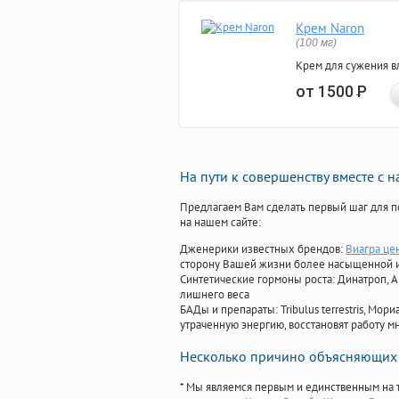
Крем Naron
(100 мг)
Крем для сужения в
от 1500
Р
На пути к совершенству вместе с 
Предлагаем Вам сделать первый шаг для п
на нашем сайте:
Дженерики известных брендов:
Виагра це
сторону Вашей жизни более насыщенной 
Синтетические гормоны роста
: Динатроп, 
лишнего веса
БАДы и препараты:
Tribulus terrestris, М
утраченную энергию, восстановят работу мн
Несколько причино объясняющих 
* Мы являемся первым и единственным на 