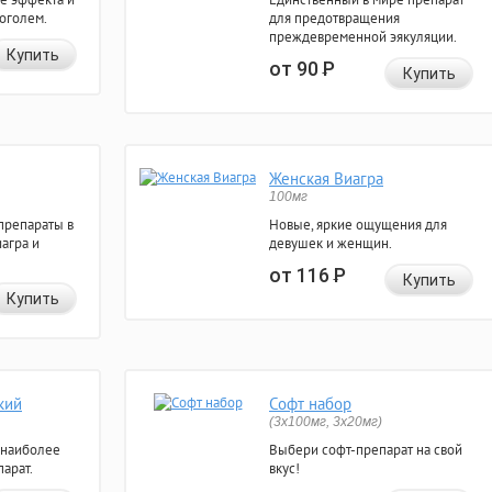
коголем.
для предотвращения
преждевременной эякуляции.
Купить
от 90
Р
Купить
Женская Виагра
100мг
препараты в
Новые, яркие ощущения для
агра и
девушек и женщин.
от 116
Р
Купить
Купить
кий
Софт набор
(3x100мг, 3x20мг)
 наиболее
Выбери софт-препарат на свой
арат.
вкус!