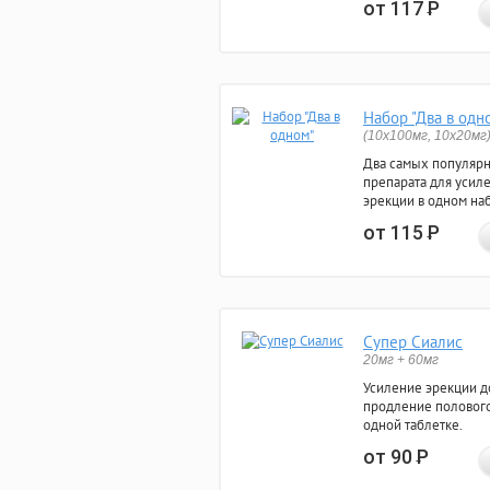
от 117
Р
Набор "Два в одн
(10x100мг, 10x20мг
Два самых популяр
препарата для усил
эрекции в одном на
от 115
Р
Супер Сиалис
20мг + 60мг
Усиление эрекции до
продление полового
одной таблетке.
от 90
Р