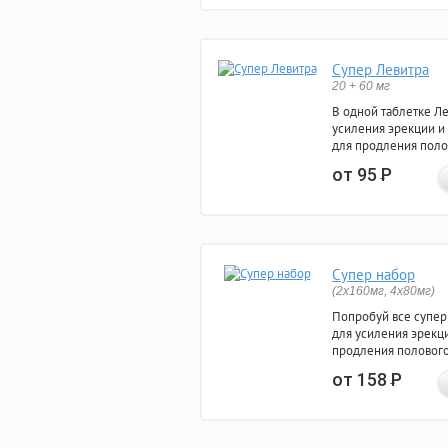
Супер Левитра
20 + 60 мг
В одной таблетке Л
усиления эрекции и
для продления поло
от 95
Р
Супер набор
(2х160мг, 4х80мг)
Попробуй все супер
для усиления эрекц
продления полового
от 158
Р