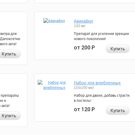
Аванафил
100 мг
евитра для
Препарат для усиления эрекции
 Дапоксетин
нового поколения!
вого акта!
от 200
Р
Купить
Купить
Набор для влюбленных
(10х100 мг)
 препараты
Набор для двоих, добавь страсти
ии и
в постель!
 акта!
от 120
Р
Купить
Купить