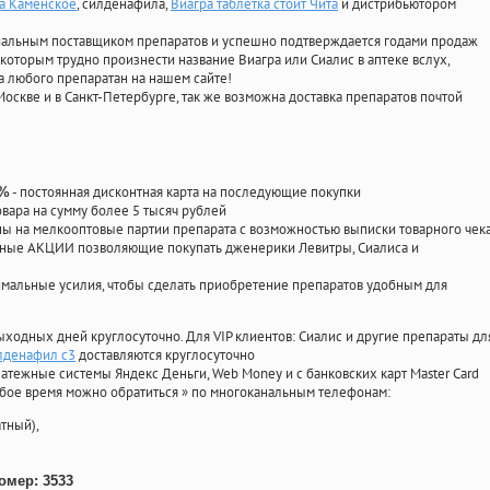
а Каменское
, силденафила
,
Виагра таблетка стоит Чита
и дистрибьютором
циальным поставщиком препаратов и успешно подтверждается годами продаж
 которым трудно произнести название Виагра или Сиалис в аптеке вслух,
 любого препаратан на нашем сайте!
Москве и в Санкт-Петербурге, так же возможна доставка препаратов почтой
- постоянная дисконтная карта на последующие покупки
0%
овара на сумму более 5 тысяч рублей
 на мелкооптовые партии препарата с возможностью выписки товарного чек
личные АКЦИИ позволяющие покупать дженерики Левитры, Сиалиса и
мальные усилия, чтобы сделать приобретение препаратов удобным для
ыходных дней круглосуточно. Для VIP клиентов: Сиалис и другие препараты дл
лденафил с3
доставляются круглосуточно
атежные системы Яндекс Деньги, Web Money и с банковских карт Master Card
юбое время можно обратиться
»
по многоканальным телефонам:
тный),
омер: 3533