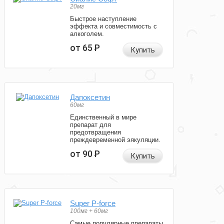
20мг
Быстрое наступление
эффекта и совместимость с
алкоголем.
от 65
Р
Купить
Дапоксетин
60мг
Единственный в мире
препарат для
предотвращения
преждевременной эякуляции.
от 90
Р
Купить
Super P-force
100мг + 60мг
Самые популярные препараты