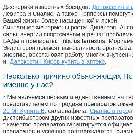
Дженерики известных брендов:
Дапоксетин в 
Левитра и Сиалис, а также Попперсы помогут
Вашей жизни более насыщенной и яркой
Синтетические гормоны роста
: Динатроп, Анс
силы, энергии спортсменам и решат проблем
БАДы и препараты:
Tribulus terrestris, Мориа
Экдистерон повысят выносливость организма,
энергию, восстановят работу многих внутренн
и,
Дапоксетин Киров купить в аптеке
.
Несколько причино объясняющих По
именно у нас?
* Мы являемся первым и единственным на те
представителем по продаже препаратов дже
20 Мг Купить В
, силденафила
,
Сиалис в город
дистрибьютором других известных препарато
* качество препаратов гарантируется офици
препаратов и успешно подтверждается годам