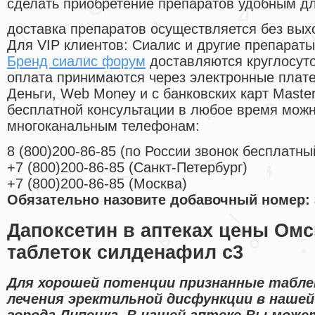
сделать приобретение препаратов удобным д
доставка препаратов осуществляется без вых
Для VIP клиентов: Сиалис и другие препараты
Бренд сиалис форум
доставляются круглосут
оплата принимаются через электронные плат
Деньги, Web Money и с банковских карт Master
бесплатной консультации в любое время мож
многоканальным телефонам:
8
(800
)200-86-85
(
по России звонок бесплатны
+7
(800
)200-86-85
(
Санкт-Петербург)
+7
(800
)200-86-85
(
Москва)
Обязательно назовите добавочный номер: 
Дапоксетин в аптеках цены Омс
таблеток силденафил с3
Для хорошей потенции признанные табл
лечения эректильной дисфункции в наше
города Липецка. В нашей аптеке Вы може