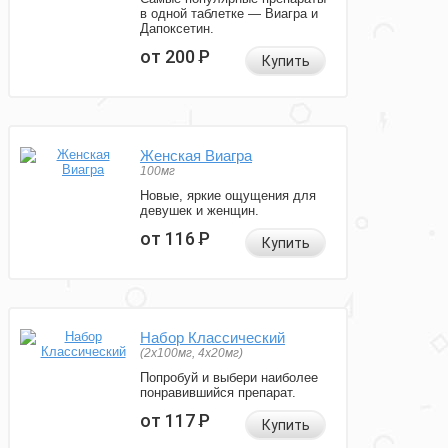
в одной таблетке — Виагра и
Дапоксетин.
от 200
Р
Купить
Женская Виагра
100мг
Новые, яркие ощущения для
девушек и женщин.
от 116
Р
Купить
Набор Классический
(2x100мг, 4x20мг)
Попробуй и выбери наиболее
понравившийся препарат.
от 117
Р
Купить