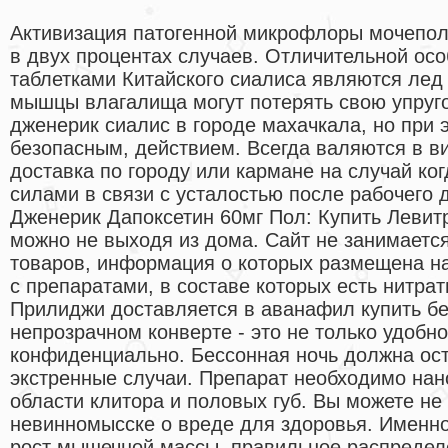
Активизация патогенной микрофлоры мочепо
в двух процентах случаев. Отличительной осо
таблетками Китайского сиалиса являются лед 
мышцы влагалища могут потерять свою упруг
дженерик сиалис в городе махачкала, но при
безопасным, действием. Всегда валяются в в
доставка по городу или кармане на случай ко
силами в связи с усталостью после рабочего 
Дженерик Дапоксетин 60мг Пол: Купить Левит
можно не выходя из дома. Сайт не занимаетс
товаров, информация о которых размещена на
с препаратами, в составе которых есть нитра
Прилиджи доставляется в аванафил купить без
непрозрачном конверте - это не только удобн
конфиденциально. Бессонная ночь должна ост
экстренные случаи. Препарат необходимо нано
области клитора и половых губ. Вы можете не
невинномысске о вреде для здоровья. Именно 
рост мышечной массы, правильное распредел