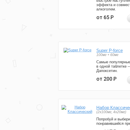
Быстрое наступле
эффекта и совмес
алкоголем.
от 65
Р
Super P-force
100мг + 60мг
Самые популярные
в одной таблетке 
Дапоксетин.
от 200
Р
Набор Классиче
(2x100мг, 4x20мг)
Попробуй и выбер
понравившийся пре