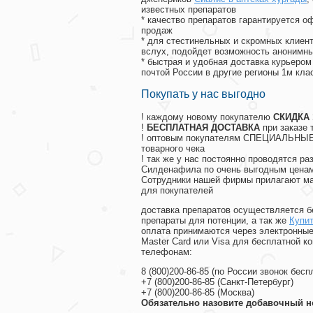
известных препаратов
* качество препаратов гарантируется 
продаж
* для стестинельных и скромных клиент
вслух, подойдет возможность анонимны
* быстрая и удобная доставка курьером
почтой России в другие регионы 1м кла
Покупать у нас выгодно
! каждому новому покупателю
СКИДКА
!
БЕСПЛАТНАЯ ДОСТАВКА
при заказе 
! оптовым покупателям СПЕЦИАЛЬНЫЕ 
товарного чека
! так же у нас постоянно проводятся 
Силденафила по очень выгодным ценам
Cотрудники нашей фирмы прилагают ма
для покупателей
доставка препаратов осуществляется б
препараты для потенции, а так же
Купит
оплата принимаются через электронные
Master Card или Visa для бесплатной 
телефонам:
8
(800
)200-86-85
(
по России звонок бесп
+7
(800
)200-86-85
(
Санкт-Петербург)
+7
(800
)200-86-85
(
Москва)
Обязательно назовите добавочный н