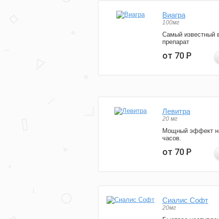
Виагра
100мг
Самый известный 
препарат
от 70
Р
Левитра
20 мг
Мощный эффект н
часов.
от 70
Р
Сиалис Софт
20мг