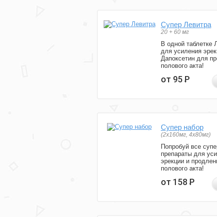
Супер Левитра
20 + 60 мг
В одной таблетке 
для усиления эрек
Дапоксетин для п
полового акта!
от 95
Р
Супер набор
(2х160мг, 4х80мг)
Попробуй все супе
препараты для ус
эрекции и продлен
полового акта!
от 158
Р