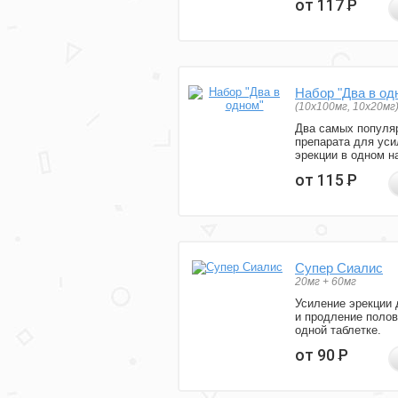
от 117
Р
Набор "Два в од
(10x100мг, 10x20мг
Два самых популя
препарата для уси
эрекции в одном н
от 115
Р
Супер Сиалис
20мг + 60мг
Усиление эрекции 
и продление полов
одной таблетке.
от 90
Р