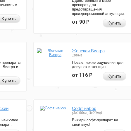
ние
Единственный в мире
тимость с
препарат для
предотвращения
преждевременной эякуляции.
Купить
от 90
Р
Купить
Женская Виагра
100мг
 препараты
Новые, яркие ощущения для
— Виагра и
девушек и женщин.
от 116
Р
Купить
Купить
ский
Софт набор
(3x100мг, 3x20мг)
и наиболее
Выбери софт-препарат на
парат.
свой вкус!