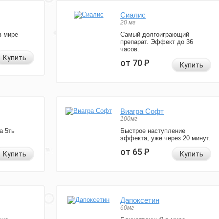
Сиалис
20 мг
в мире
Самый долгоиграющий
препарат. Эффект до 36
часов.
Купить
от 70
Р
Купить
Виагра Софт
100мг
а 5ть
Быстрое наступление
эффекта, уже через 20 минут.
от 65
Р
Купить
Купить
Дапоксетин
60мг