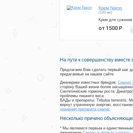
Крем Naron
(100 мг)
Крем для сужения
от 1500
Р
На пути к совершенству вместе 
Предлагаем Вам сделать первый шаг дл
придагаемые на нашем сайте:
Дженерики известных брендов:
Сиалис 
сторону Вашей жизни более насыщенно
Синтетические гормоны роста
: Динатро
проблемы лишнего веса
БАДы и препараты:
Tribulus terrestris
вернут утраченную энергию, восстановя
хранения препарата сиалис
.
Несколько причино объясняющих
* Мы являемся первым и единственным 
дженериков
Сиалис в аптеках хургады
,