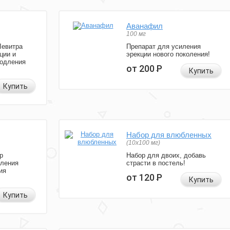
Аванафил
100 мг
Левитра
Препарат для усиления
ции и
эрекции нового поколения!
родления
от 200
Р
Купить
Купить
Набор для влюбленных
(10х100 мг)
р
Набор для двоих, добавь
иления
страсти в постель!
ия
от 120
Р
Купить
Купить