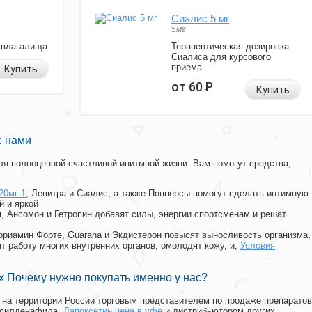
Сиалис 5 мг
5мг
 влагалища
Терапевтическая дозировка
Сиалиса для курсового
приема
Купить
от 60
Р
Купить
с нами
я полноценной счастливой инитмной жизни. Вам помогут средства,
20мг 1
, Левитра и Сиалис, а также Попперсы помогут сделать интимную
й и яркой
п, Ансомон и Гетропин добавят силы, энергии спортсменам и решат
, Мориамин Форте, Guarana и Экдистерон повысят выносливость организма,
т работу многих внутренних органов, омолодят кожу, и,
Условия
 Почему нужно покупать именно у нас?
на территории России торговым представителем по продаже препаратов
 силденафила
,
Дапоксетин цена в уфе
и дистрибьютором других