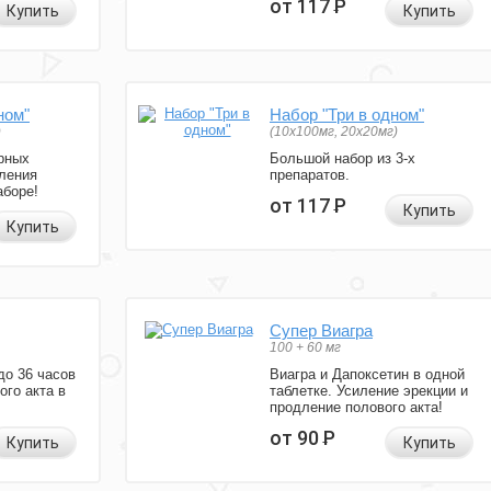
от 117
Р
Купить
Купить
ном"
Набор "Три в одном"
)
(10x100мг, 20x20мг)
рных
Большой набор из 3-х
ления
препаратов.
аборе!
от 117
Р
Купить
Купить
Супер Виагра
100 + 60 мг
до 36 часов
Виагра и Дапоксетин в одной
ого акта в
таблетке. Усиление эрекции и
продление полового акта!
от 90
Р
Купить
Купить