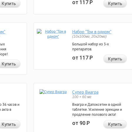
от 117
Р
Купить
Купить
ом"
Набор "Три в одном"
)
(10x100мг, 20x20мг)
ных
Большой набор из 3-х
ения
препаратов.
боре!
от 117
Р
Купить
Купить
Супер Виагра
100 + 60 мг
 36 часов и
Виагра и Дапоксетин в одной
 акта в
таблетке. Усиление эрекции и
продление полового акта!
от 90
Р
Купить
Купить