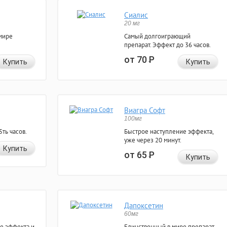
Сиалис
20 мг
мире
Самый долгоиграющий
препарат. Эффект до 36 часов.
от 70
Р
Купить
Купить
Виагра Софт
100мг
ть часов.
Быстрое наступление эффекта,
уже через 20 минут.
Купить
от 65
Р
Купить
Дапоксетин
60мг
е эффекта и
Единственный в мире препарат