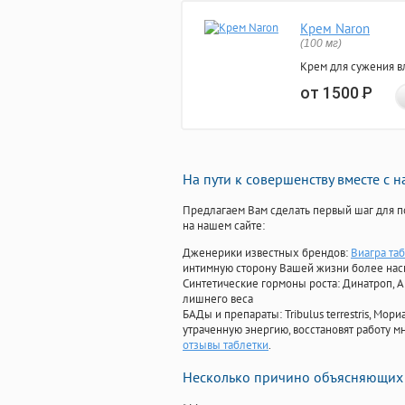
Крем Naron
(100 мг)
Крем для сужения в
от 1500
Р
На пути к совершенству вместе с 
Предлагаем Вам сделать первый шаг для п
на нашем сайте:
Дженерики известных брендов:
Виагра таб
интимную сторону Вашей жизни более на
Синтетические гормоны роста
: Динатроп, 
лишнего веса
БАДы и препараты:
Tribulus terrestris, М
утраченную энергию, восстановят работу мн
отзывы таблетки
.
Несколько причино объясняющих 