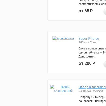
совместимость с ал
от 65
Р
Super P-force
100мг + 60мг
Самые популярные 
одной таблетке — Ви
Дапоксетин.
от 200
Р
Набор Классичес
(2x100мг, 4x20мг)
Попробуй и выбери
понравившийся преп