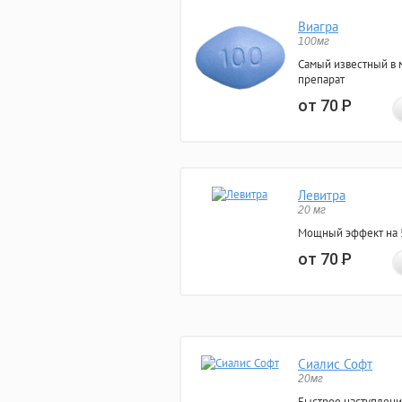
Виагра
100мг
Самый известный в 
препарат
от 70
Р
Левитра
20 мг
Мощный эффект на 5
от 70
Р
Сиалис Софт
20мг
Быстрое наступлени