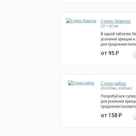
Супер Левитра
20 + 60 мг
В одной таблетке Л
усиления эрекции и
для продления поло
от 95
Р
Супер набор
(2х160мг, 4х80мг)
Попробуй все супер
для усиления эрекц
продления полового
от 158
Р