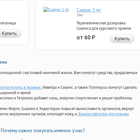
Сиалис 5 мг
5мг
лагалища
Терапевтическая дозировка
Сиалиса для курсового приема
Купить
от 60
Р
Купить
нами
олноценной счастливой инитмной жизни. Вам помогут средства, придагаемые
летки купить в Украине
, Левитра и Сиалис, а также Попперсы помогут сделать
сыщенной и яркой
Ансомон и Гетропин добавят силы, энергии спортсменам и решат проблемы
ориамин Форте, Guarana и Экдистерон повысят выносливость организма, вернут
огих внутренних органов, омолодят кожу, и,
Виагра таблетки для мужчин
Почему нужно покупать именно у нас?