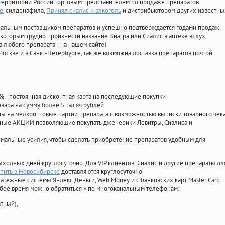
территории России торговым представителем по продаже препаратов
е
, силденафила
,
Принял сиалис и алкоголь
и дистрибьютором других известны
циальным поставщиком препаратов и успешно подтверждается годами продаж
 которым трудно произнести название Виагра или Сиалис в аптеке вслух,
 любого препаратан на нашем сайте!
Москве и в Санкт-Петербурге, так же возможна доставка препаратов почтой
- постоянная дисконтная карта на последующие покупки
0%
овара на сумму более 5 тысяч рублей
 на мелкооптовые партии препарата с возможностью выписки товарного чек
личные АКЦИИ позволяющие покупать дженерики Левитры, Сиалиса и
мальные усилия, чтобы сделать приобретение препаратов удобным для
ыходных дней круглосуточно. Для VIP клиентов: Сиалис и другие препараты дл
пить в Новосибирске
доставляются круглосуточно
атежные системы Яндекс Деньги, Web Money и с банковских карт Master Card
юбое время можно обратиться
»
по многоканальным телефонам:
тный),