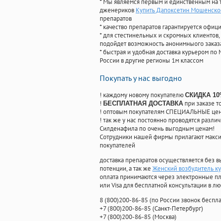
* Мы являемся первым и единственным на 
дженериков
Купить Дапоксетин Мошенско
препаратов
* качество препаратов гарантируется офи
* для стестинельных и скромных клиентов,
подойдет возможность анонимныого заказа
* быстрая и удобная доставка курьером по 
России в другие регионы 1м классом
Покупать у нас выгодно
! каждому новому покупателю
СКИДКА 1
!
при заказе т
БЕСПЛАТНАЯ ДОСТАВКА
! оптовым покупателям СПЕЦИАЛЬНЫЕ цены
! так же у нас постоянно проводятся раз
Силденафила по очень выгодным ценам!
Cотрудники нашей фирмы прилагают макси
покупателей
доставка препаратов осуществляется без в
потенции, а так же
Женский возбудитель ку
оплата принимаются через электронные пл
или Visa для бесплатной консультации в л
8
(800
)200-86-85
(
по России звонок беспла
+7
(800
)200-86-85
(
Санкт-Петербург)
+7
(800
)200-86-85
(
Москва)