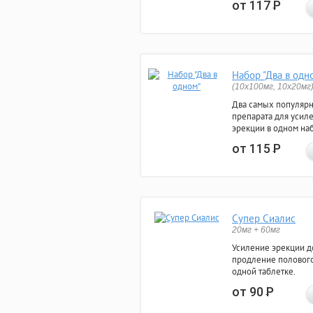
от 117
Р
Набор "Два в одн
(10x100мг, 10x20мг
Два самых популяр
препарата для усил
эрекции в одном на
от 115
Р
Супер Сиалис
20мг + 60мг
Усиление эрекции до
продление полового
одной таблетке.
от 90
Р