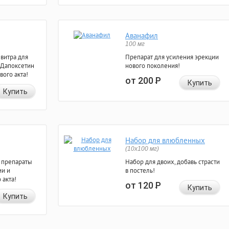
Аванафил
100 мг
евитра для
Препарат для усиления эрекции
 Дапоксетин
нового поколения!
вого акта!
от 200
Р
Купить
Купить
Набор для влюбленных
(10х100 мг)
 препараты
Набор для двоих, добавь страсти
ии и
в постель!
 акта!
от 120
Р
Купить
Купить