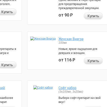
коголем.
для предотвращения
преждевременной эякуляции.
Купить
от 90
Р
Купить
Женская Виагра
100мг
препараты в
Новые, яркие ощущения для
агра и
девушек и женщин.
от 116
Р
Купить
Купить
кий
Софт набор
(3x100мг, 3x20мг)
 наиболее
Выбери софт-препарат на свой
арат.
вкус!