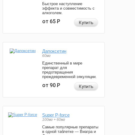
Быстрое наступление
эффекта и совместимость с
алкоголем.
от 65
Р
Купить
Дапоксетин
60мг
Единственный в мире
препарат для
предотвращения
преждевременной эякуляции.
от 90
Р
Купить
Super P-force
100мг + 60мг
Самые популярные препараты
в одной таблетке — Виагра и