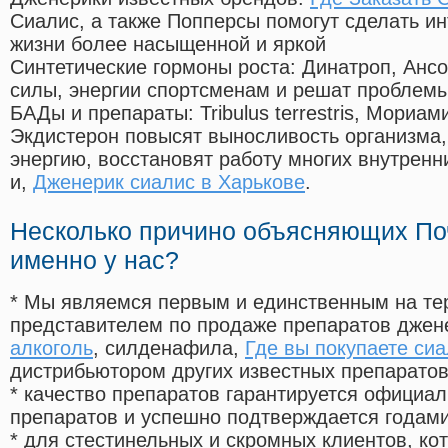
Сиалис, а также Попперсы помогут сделать и
жизни более насыщенной и яркой
Синтетические гормоны роста
: Динатроп, Анс
силы, энергии спортсменам и решат проблем
БАДы и препараты:
Tribulus terrestris, Мориа
Экдистерон повысят выносливость организма,
энергию, восстановят работу многих внутренн
и,
Дженерик сиалис в Харькове
.
Несколько причино объясняющих По
именно у нас?
* Мы являемся первым и единственным на те
представителем по продаже препаратов дже
алкоголь
, силденафила
,
Где вы покупаете си
дистрибьютором других известных препарато
* качество препаратов гарантируется офици
препаратов и успешно подтверждается годам
* для стестинельных и скромных клиентов, ко