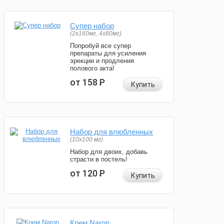
Супер набор
(2х160мг, 4х80мг)
Попробуй все супер
препараты для усиления
эрекции и продления
полового акта!
от 158
Р
Купить
Набор для влюбленных
(10х100 мг)
Набор для двоих, добавь
страсти в постель!
от 120
Р
Купить
Крем Naron