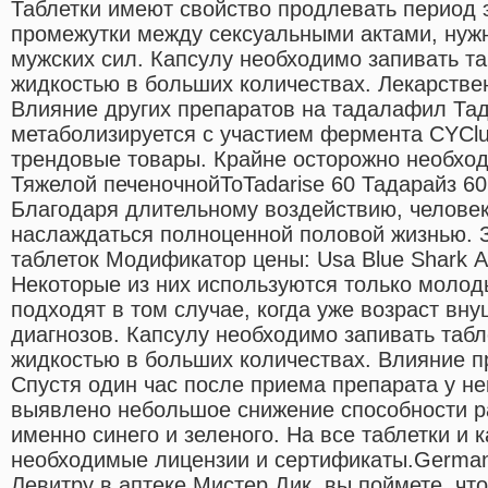
Таблетки имеют свойство продлевать период 
промежутки между сексуальными актами, нуж
мужских сил. Капсулу необходимо запивать таб
жидкостью в больших количествах. Лекарстве
Влияние других препаратов на тадалафил Та
метаболизируется с участием фермента CYCl
трендовые товары. Крайне осторожно необход
Тяжелой печеночнойToTadarise 60 Тадарайз 60
Благодаря длительному воздействию, челове
наслаждаться полноценной половой жизнью. 
таблеток Модификатор цены: Usa Blue Shark 
Некоторые из них используются только моло
подходят в том случае, когда уже возраст вну
диагнозов. Капсулу необходимо запивать табле
жидкостью в больших количествах. Влияние п
Спустя один час после приема препарата у н
выявлено небольшое снижение способности ра
именно синего и зеленого. На все таблетки и к
необходимые лицензии и сертификаты.German 
Левитру в аптеке Мистер Дик, вы поймете, чт