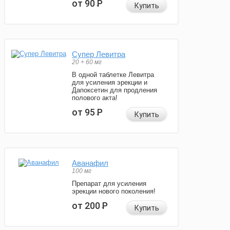
от 90
Р
Купить
Супер Левитра
20 + 60 мг
В одной таблетке Левитра
для усиления эрекции и
Дапоксетин для продления
полового акта!
от 95
Р
Купить
Аванафил
100 мг
Препарат для усиления
эрекции нового поколения!
от 200
Р
Купить