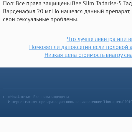
Пол: Все права защищены.Bee Slim. Tadarise-5 Та
Варденафил 20 мг. Но нашелся данный препарат,
свои сексуальные проблемы.
Что лучше левитра ипи в
Поможет ли дапоксетин если половой а
Низкая цена стоимость виагру си
«Моя Аптека» | Все права защищены
Интернет-магазин препаратов для повышения потенции “Моя аптека” 201