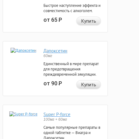
Быстрое наступление эффекта и
совместимость с алкоголем.
от 65
Р
Купить
Дапоксетин
60мг
Единственный в мире препарат
для предотвращения
преждевременной эякуляции.
от 90
Р
Купить
Super P-force
100мг + 60мг
Самые популярные препараты в
одной таблетке — Виагра и
Дапоксетин.