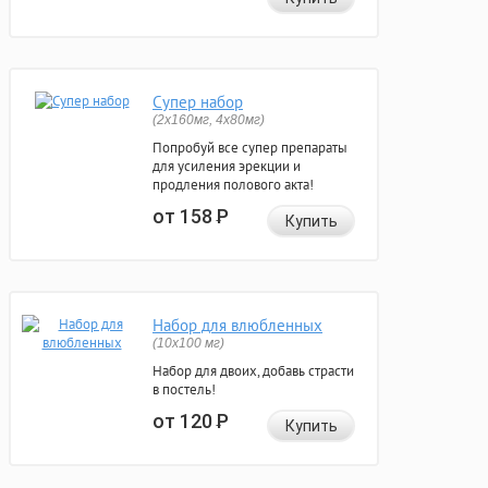
Супер набор
(2х160мг, 4х80мг)
Попробуй все супер препараты
для усиления эрекции и
продления полового акта!
от 158
Р
Купить
Набор для влюбленных
(10х100 мг)
Набор для двоих, добавь страсти
в постель!
от 120
Р
Купить