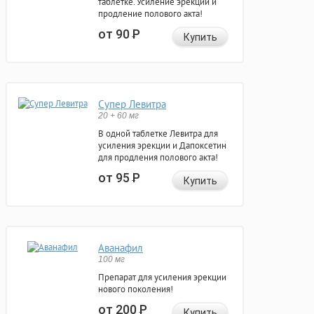
таблетке. Усиление эрекции и
продление полового акта!
от 90
Р
Купить
Супер Левитра
20 + 60 мг
В одной таблетке Левитра для
усиления эрекции и Дапоксетин
для продления полового акта!
от 95
Р
Купить
Аванафил
100 мг
Препарат для усиления эрекции
нового поколения!
от 200
Р
Купить