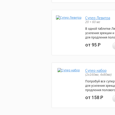
Супер Левитра
20 + 60 мг
В одной таблетке Л
усиления эрекции и
для продления поло
от 95
Р
Супер набор
(2х160мг, 4х80мг)
Попробуй все супер
для усиления эрекц
продления полового
от 158
Р