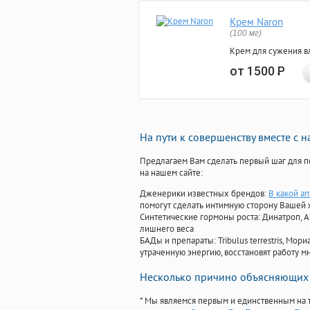
Крем Naron
(100 мг)
Крем для сужения в
от 1500
Р
На пути к совершенству вместе с 
Предлагаем Вам сделать первый шаг для п
на нашем сайте:
Дженерики известных брендов:
В какой ап
помогут сделать интимную сторону Вашей
Синтетические гормоны роста
: Динатроп, 
лишнего веса
БАДы и препараты:
Tribulus terrestris, М
утраченную энергию, восстановят работу мн
Несколько причино объясняющих 
* Мы являемся первым и единственным на 