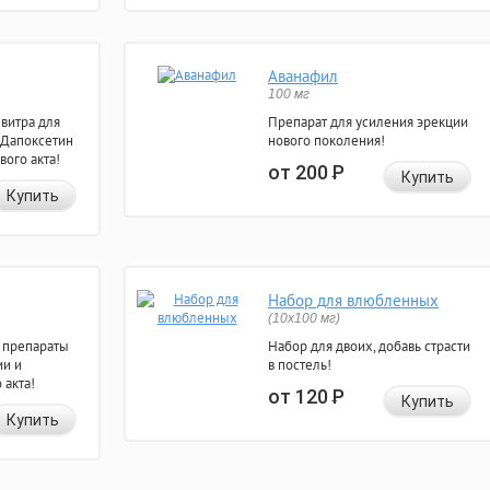
Аванафил
100 мг
евитра для
Препарат для усиления эрекции
 Дапоксетин
нового поколения!
вого акта!
от 200
Р
Купить
Купить
Набор для влюбленных
(10х100 мг)
 препараты
Набор для двоих, добавь страсти
ии и
в постель!
 акта!
от 120
Р
Купить
Купить