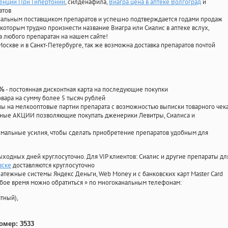
енции При Гипертонии
, силденафила
,
Виагра цена в аптеке Волгоград
и
атов
циальным поставщиком препаратов и успешно подтверждается годами продаж
 которым трудно произнести название Виагра или Сиалис в аптеке вслух,
 любого препаратан на нашем сайте!
Москве и в Санкт-Петербурге, так же возможна доставка препаратов почтой
- постоянная дисконтная карта на последующие покупки
0%
овара на сумму более 5 тысяч рублей
 на мелкооптовые партии препарата с возможностью выписки товарного чек
личные АКЦИИ позволяющие покупать дженерики Левитры, Сиалиса и
мальные усилия, чтобы сделать приобретение препаратов удобным для
ыходных дней круглосуточно. Для VIP клиентов: Сиалис и другие препараты дл
вске
доставляются круглосуточно
атежные системы Яндекс Деньги, Web Money и с банковских карт Master Card
юбое время можно обратиться
»
по многоканальным телефонам:
тный),
омер: 3533