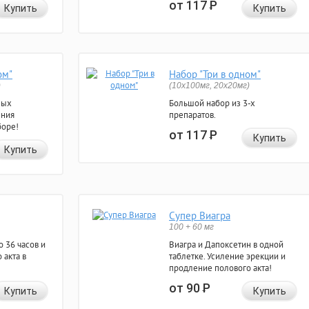
от 117
Р
Купить
Купить
ом"
Набор "Три в одном"
)
(10x100мг, 20x20мг)
ных
Большой набор из 3-х
ения
препаратов.
боре!
от 117
Р
Купить
Купить
Супер Виагра
100 + 60 мг
 36 часов и
Виагра и Дапоксетин в одной
 акта в
таблетке. Усиление эрекции и
продление полового акта!
от 90
Р
Купить
Купить