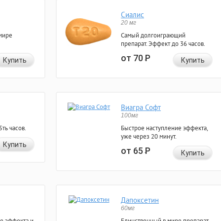
Сиалис
20 мг
мире
Самый долгоиграющий
препарат. Эффект до 36 часов.
от 70
Р
Купить
Купить
Виагра Софт
100мг
ть часов.
Быстрое наступление эффекта,
уже через 20 минут.
Купить
от 65
Р
Купить
Дапоксетин
60мг
е эффекта и
Единственный в мире препарат