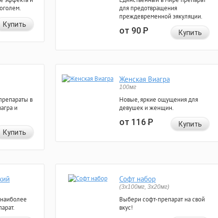
коголем.
для предотвращения
преждевременной эякуляции.
Купить
от 90
Р
Купить
Женская Виагра
100мг
препараты в
Новые, яркие ощущения для
агра и
девушек и женщин.
от 116
Р
Купить
Купить
кий
Софт набор
(3x100мг, 3x20мг)
 наиболее
Выбери софт-препарат на свой
арат.
вкус!