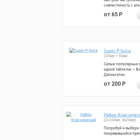
совместимость с ал
от 65
Р
Super P-force
100мг + 60мг
Самые популярные 
одной таблетке — Ви
Дапоксетин.
от 200
Р
Набор Классичес
(2x100мг, 4x20мг)
Попробуй и выбери
понравившийся преп