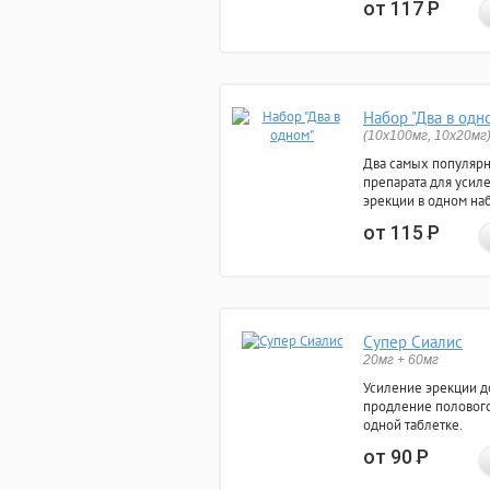
от 117
Р
Набор "Два в одн
(10x100мг, 10x20мг
Два самых популяр
препарата для усил
эрекции в одном на
от 115
Р
Супер Сиалис
20мг + 60мг
Усиление эрекции до
продление полового
одной таблетке.
от 90
Р