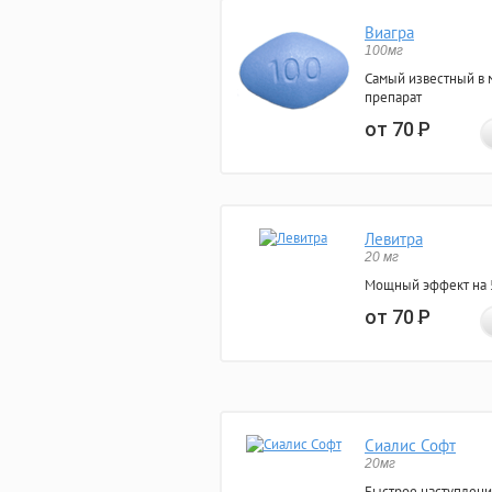
Виагра
100мг
Самый известный в 
препарат
от 70
Р
Левитра
20 мг
Мощный эффект на 5
от 70
Р
Сиалис Софт
20мг
Быстрое наступлени