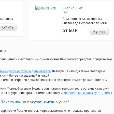
Сиалис 5 мг
5мг
лагалища
Терапевтическая дозировка
Сиалиса для курсового приема
Купить
от 60
Р
Купить
нами
олноценной счастливой инитмной жизни. Вам помогут средства, придагаемые
теке купить ростов на дону левитра
, Левитра и Сиалис, а также Попперсы
 жизни более насыщенной и яркой
Ансомон и Гетропин добавят силы, энергии спортсменам и решат проблемы
ориамин Форте, Guarana и Экдистерон повысят выносливость организма, вернут
огих внутренних органов, омолодят кожу, и,
Дженерики сиалиса купить Томск
.
Почему нужно покупать именно у нас?
территории России торговым представителем по продаже препаратов