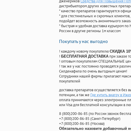
дженериков
Средства Для Повышения Пот
дистрибьютором других известных препар
* качество препаратов гарантируется офи
* для стестинельных и скромных клиентов,
подойдет возможность анонимныого заказа
* быстрая и удобная доставка курьером по 
России в другие регионы 1м классом
Покупать у нас выгодно
! каждому новому покупателю
СКИДКА 1
!
при заказе т
БЕСПЛАТНАЯ ДОСТАВКА
! оптовым покупателям СПЕЦИАЛЬНЫЕ цены
! так же у нас постоянно проводятся раз
Силденафила по очень выгодным ценам!
Cотрудники нашей фирмы прилагают макси
покупателей
доставка препаратов осуществляется без в
потенции, а так же
Где купить виагру в Иже
оплата принимаются через электронные пл
или Visa для бесплатной консультации в л
8
(800
)200-86-85
(
по России звонок беспла
+7
(800
)200-86-85
(
Санкт-Петербург)
+7
(800
)200-86-85
(
Москва)
Обязательно назовите добавочный н