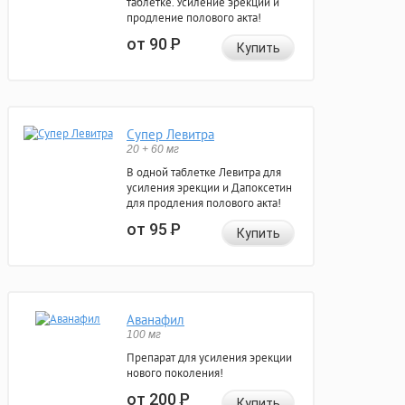
таблетке. Усиление эрекции и
продление полового акта!
от 90
Р
Купить
Супер Левитра
20 + 60 мг
В одной таблетке Левитра для
усиления эрекции и Дапоксетин
для продления полового акта!
от 95
Р
Купить
Аванафил
100 мг
Препарат для усиления эрекции
нового поколения!
от 200
Р
Купить