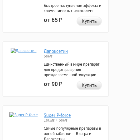
Быстрое наступление эффекта и
совместимость с алкоголем.
от 65
Р
Купить
Дапоксетин
60мг
Единственный в мире препарат
для предотвращения
преждевременной эякуляции.
от 90
Р
Купить
Super P-force
100мг + 60мг
Самые популярные препараты в
одной таблетке — Виагра и
Дапоксетин.