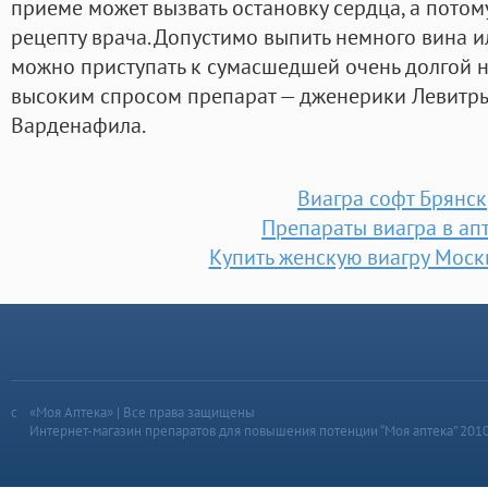
приеме может вызвать остановку сердца, а потом
рецепту врача. Допустимо выпить немного вина ил
можно приступать к сумасшедшей очень долгой 
высоким спросом препарат — дженерики Левитры 
Варденафила.
Виагра софт Брянск
Препараты виагра в ап
Купить женскую виагру Моск
«Моя Аптека» | Все права защищены
Интернет-магазин препаратов для повышения потенции “Моя аптека” 201