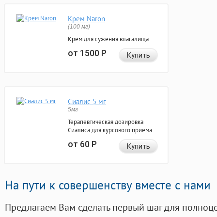
Крем Naron
(100 мг)
Крем для сужения влагалища
от 1500
Р
Купить
Сиалис 5 мг
5мг
Терапевтическая дозировка
Сиалиса для курсового приема
от 60
Р
Купить
На пути к совершенству вместе с нами
Предлагаем Вам сделать первый шаг для полноц