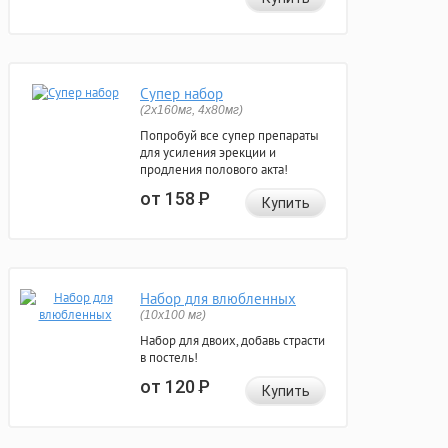
Супер набор
(2х160мг, 4х80мг)
Попробуй все супер препараты
для усиления эрекции и
продления полового акта!
от 158
Р
Купить
Набор для влюбленных
(10х100 мг)
Набор для двоих, добавь страсти
в постель!
от 120
Р
Купить