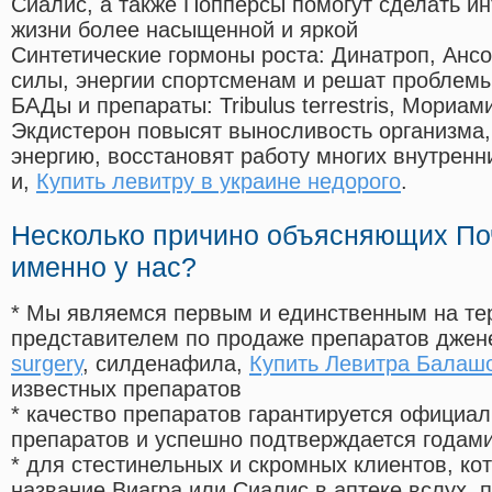
Сиалис, а также Попперсы помогут сделать и
жизни более насыщенной и яркой
Синтетические гормоны роста
: Динатроп, Анс
силы, энергии спортсменам и решат проблем
БАДы и препараты:
Tribulus terrestris, Мориа
Экдистерон повысят выносливость организма,
энергию, восстановят работу многих внутренн
и,
Купить левитру в украине недорого
.
Несколько причино объясняющих По
именно у нас?
* Мы являемся первым и единственным на те
представителем по продаже препаратов дже
surgery
, силденафила
,
Купить Левитра Балаш
известных препаратов
* качество препаратов гарантируется офици
препаратов и успешно подтверждается годам
* для стестинельных и скромных клиентов, ко
название Виагра или Сиалис в аптеке вслух, 