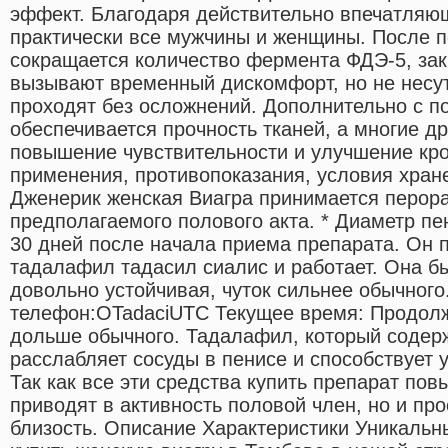
эффект. Благодаря действительно впечатляющ
практически все мужчины и женщины. После п
сокращается количество фермента ФДЭ-5, за
вызывают временный дискомфорт, но не несут
проходят без осложнений. Дополнительно с 
обеспечивается прочность тканей, а многие д
повышение чувствительности и улучшение кр
применения, противопоказания, условия хра
Дженерик женская Виагра принимается перора
предполагаемого полового акта. * Диаметр пе
30 дней после начала приема препарата. Он 
тадалафил тадасил сиалис и работает. Она б
довольно устойчивая, чуток сильнее обычног
телефон:OTadaciUTC Текущее время: Продолж
дольше обычного. Тадалафил, который содерж
расслабляет сосуды в пенисе и способствует 
Так как все эти средства купить препарат по
приводят в активность половой член, но и п
близость. Описание Характеристики Уникальн