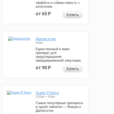
эффекта и совместимость с
алкоголем.
от 65
Р
Купить
Дапоксетин
60мг
Единственный в мире
препарат для
предотвращения
преждевременной эякуляции.
от 90
Р
Купить
Super P-force
100мг + 60мг
Самые популярные препараты
в одной таблетке — Виагра и
Дапоксетин.