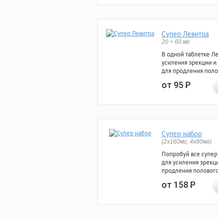
Супер Левитра
20 + 60 мг
В одной таблетке Л
усиления эрекции и
для продления поло
от 95
Р
Супер набор
(2х160мг, 4х80мг)
Попробуй все супер
для усиления эрекц
продления полового
от 158
Р