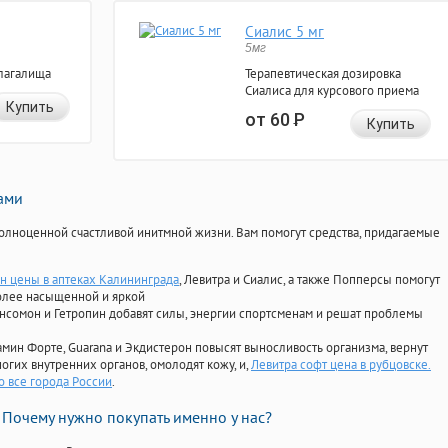
Сиалис 5 мг
5мг
лагалища
Терапевтическая дозировка
Сиалиса для курсового приема
Купить
от 60
Р
Купить
нами
олноценной счастливой инитмной жизни. Вам помогут средства, придагаемые
н цены в аптеках Калининграда
, Левитра и Сиалис, а также Попперсы помогут
олее насыщенной и яркой
Ансомон и Гетропин добавят силы, энергии спортсменам и решат проблемы
ориамин Форте, Guarana и Экдистерон повысят выносливость организма, вернут
огих внутренних органов, омолодят кожу, и,
Левитра софт цена в рубцовске.
о все города России
.
Почему нужно покупать именно у нас?