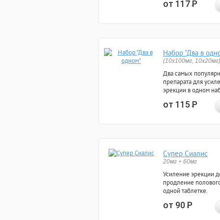
от 117
Р
Набор "Два в одн
(10x100мг, 10x20мг
Два самых популяр
препарата для усил
эрекции в одном на
от 115
Р
Супер Сиалис
20мг + 60мг
Усиление эрекции до
продление полового
одной таблетке.
от 90
Р