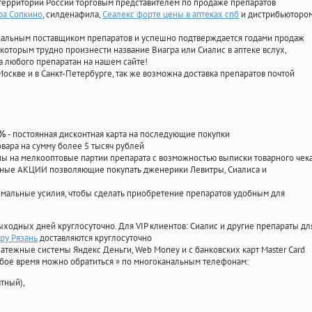
территории России торговым представителем по продаже препаратов
ра Сопкино
, силденафила
,
Сеалекс форте цены в аптеках спб
и дистрибьюторо
циальным поставщиком препаратов и успешно подтверждается годами продаж
 которым трудно произнести название Виагра или Сиалис в аптеке вслух,
 любого препаратан на нашем сайте!
Москве и в Санкт-Петербурге, так же возможна доставка препаратов почтой
- постоянная дисконтная карта на последующие покупки
0%
овара на сумму более 5 тысяч рублей
 на мелкооптовые партии препарата с возможностью выписки товарного чек
личные АКЦИИ позволяющие покупать дженерики Левитры, Сиалиса и
мальные усилия, чтобы сделать приобретение препаратов удобным для
ыходных дней круглосуточно. Для VIP клиентов: Сиалис и другие препараты дл
ру Рязань
доставляются круглосуточно
атежные системы Яндекс Деньги, Web Money и с банковских карт Master Card
юбое время можно обратиться
»
по многоканальным телефонам:
тный),