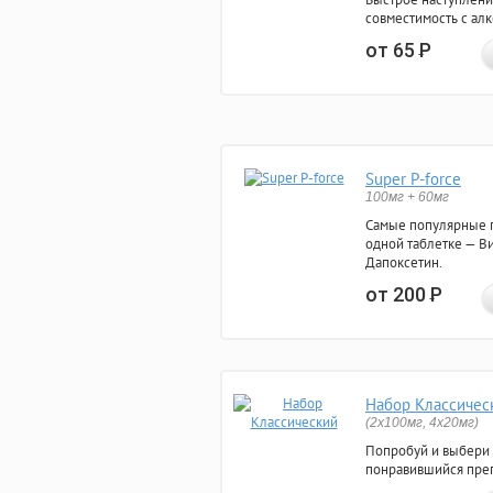
совместимость с ал
от 65
Р
Super P-force
100мг + 60мг
Самые популярные 
одной таблетке — Ви
Дапоксетин.
от 200
Р
Набор Классичес
(2x100мг, 4x20мг)
Попробуй и выбери
понравившийся преп