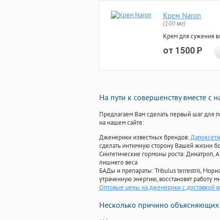
Крем Naron
(100 мг)
Крем для сужения в
от 1500
Р
На пути к совершенству вместе с 
Предлагаем Вам сделать первый шаг для п
на нашем сайте:
Дженерики известных брендов:
Дапоксети
сделать интимную сторону Вашей жизни б
Синтетические гормоны роста
: Динатроп, 
лишнего веса
БАДы и препараты:
Tribulus terrestris, М
утраченную энергию, восстановят работу мн
Оптовые цены на дженерики с доставкой в
Несколько причино объясняющих 