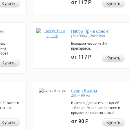
от 117
Р
Купить
Купить
ом"
Набор "Три в одном"
)
(10x100мг, 20x20мг)
ных
Большой набор из 3-х
ения
препаратов.
боре!
от 117
Р
Купить
Купить
Супер Виагра
100 + 60 мг
 36 часов и
Виагра и Дапоксетин в одной
 акта в
таблетке. Усиление эрекции и
продление полового акта!
от 90
Р
Купить
Купить