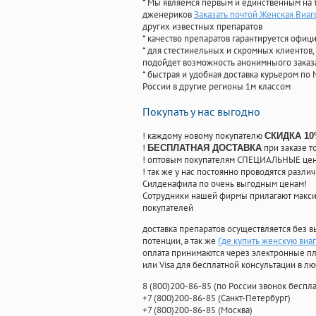
* Мы являемся первым и единственным на 
дженериков
Заказать почтой Женская Виаг
других известных препаратов
* качество препаратов гарантируется офи
* для стестинельных и скромных клиентов,
подойдет возможность анонимныого заказа
* быстрая и удобная доставка курьером по 
России в другие регионы 1м классом
Покупать у нас выгодно
! каждому новому покупателю
СКИДКА 1
!
при заказе т
БЕСПЛАТНАЯ ДОСТАВКА
! оптовым покупателям СПЕЦИАЛЬНЫЕ цены
! так же у нас постоянно проводятся раз
Силденафила по очень выгодным ценам!
Cотрудники нашей фирмы прилагают макси
покупателей
доставка препаратов осуществляется без в
потенции, а так же
Где купить женскую виаг
оплата принимаются через электронные пл
или Visa для бесплатной консультации в л
8
(800
)200-86-85
(
по России звонок беспла
+7
(800
)200-86-85
(
Санкт-Петербург)
+7
(800
)200-86-85
(
Москва)