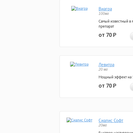
Виагра
100мг
Самый известный в 
препарат
от 70
Р
Левитра
20 мг
Мощный эффект на 5
от 70
Р
Сиалис Софт
20мг
Быстрое наступлени