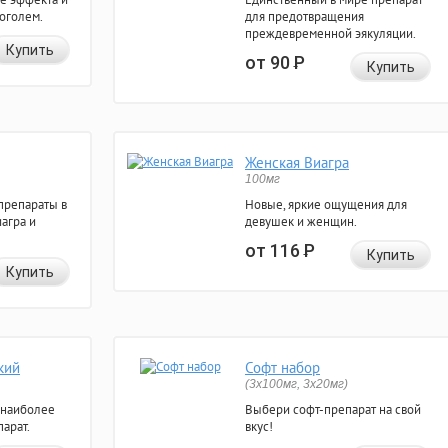
коголем.
для предотвращения
преждевременной эякуляции.
Купить
от 90
Р
Купить
Женская Виагра
100мг
препараты в
Новые, яркие ощущения для
агра и
девушек и женщин.
от 116
Р
Купить
Купить
кий
Софт набор
(3x100мг, 3x20мг)
 наиболее
Выбери софт-препарат на свой
арат.
вкус!