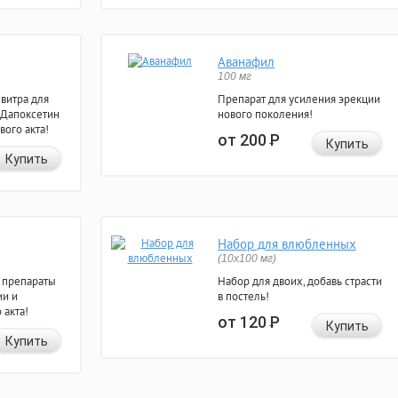
Аванафил
100 мг
евитра для
Препарат для усиления эрекции
 Дапоксетин
нового поколения!
вого акта!
от 200
Р
Купить
Купить
Набор для влюбленных
(10х100 мг)
 препараты
Набор для двоих, добавь страсти
ии и
в постель!
 акта!
от 120
Р
Купить
Купить