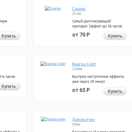
Сиалис
20 мг
мире
Самый долгоиграющий
препарат. Эффект до 36 часов.
от 70
Р
Купить
Купить
Виагра Софт
100мг
ть часов.
Быстрое наступление эффекта,
уже через 20 минут.
Купить
от 65
Р
Купить
Дапоксетин
60мг
е эффекта и
Единственный в мире препарат