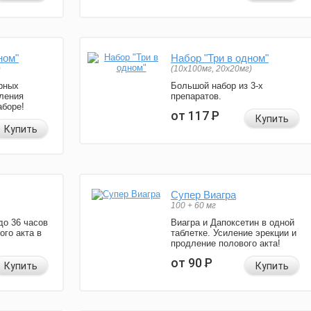
ном"
Набор "Три в одном"
)
(10x100мг, 20x20мг)
рных
Большой набор из 3-х
ления
препаратов.
аборе!
от 117
Р
Купить
Купить
Супер Виагра
100 + 60 мг
до 36 часов
Виагра и Дапоксетин в одной
ого акта в
таблетке. Усиление эрекции и
продление полового акта!
от 90
Р
Купить
Купить