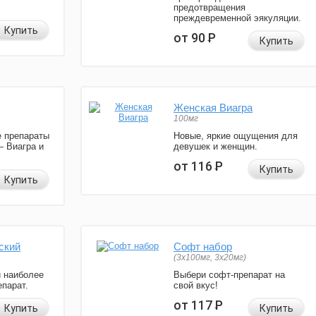
предотвращения
преждевременной эякуляции.
Купить
от 90
Р
Купить
Женская Виагра
100мг
 препараты
Новые, яркие ощущения для
— Виагра и
девушек и женщин.
от 116
Р
Купить
Купить
ский
Софт набор
(3x100мг, 3x20мг)
и наиболее
Выбери софт-препарат на
парат.
свой вкус!
от 117
Р
Купить
Купить