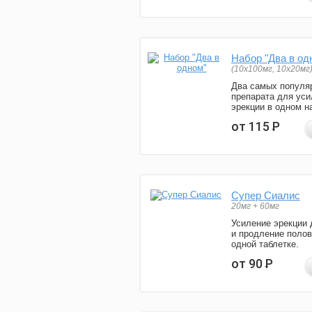
Набор "Два в од
(10x100мг, 10x20мг
Два самых популя
препарата для уси
эрекции в одном н
от 115
Р
Супер Сиалис
20мг + 60мг
Усиление эрекции 
и продление полов
одной таблетке.
от 90
Р