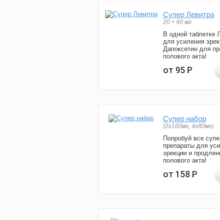
Супер Левитра
20 + 60 мг
В одной таблетке 
для усиления эрек
Дапоксетин для п
полового акта!
от 95
Р
Супер набор
(2х160мг, 4х80мг)
Попробуй все супе
препараты для ус
эрекции и продлен
полового акта!
от 158
Р