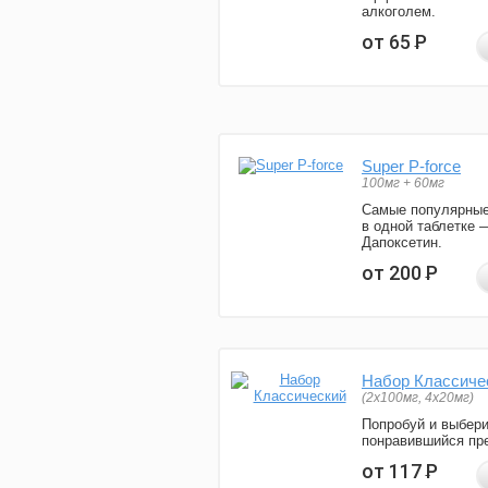
алкоголем.
от 65
Р
Super P-force
100мг + 60мг
Самые популярные
в одной таблетке 
Дапоксетин.
от 200
Р
Набор Классиче
(2x100мг, 4x20мг)
Попробуй и выбер
понравившийся пре
от 117
Р