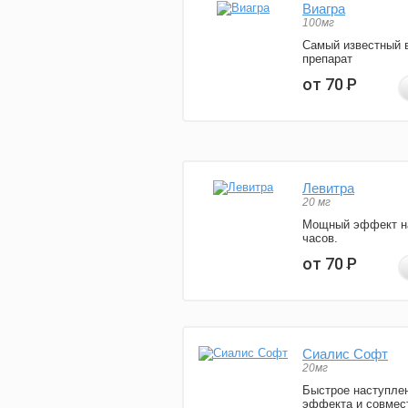
Виагра
100мг
Самый известный 
препарат
от 70
Р
Левитра
20 мг
Мощный эффект н
часов.
от 70
Р
Сиалис Софт
20мг
Быстрое наступле
эффекта и совмес