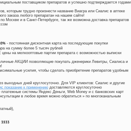
официальным поставщиком препаратов и успешно подтверждается годами
ов, которым трудно произнести название Виагра или Сиалис в аптеке
ого заказа любого препаратан на нашем сайте!
 по Москве и в Санкт-Петербурге, так же возможна доставка препаратов
ссом
10%
- постоянная дисконтная карта на последующие покупки
ара на сумму более 5 тысяч рублей
цены на мелкооптовые партии препарата с возможностью выписки
различные АКЦИИ позволяющие покупать дженерики Левитры, Сиалиса и
!
ксимальные усилия, чтобы сделать приобретение препаратов удобным
ез выходных дней круглосуточно. Для VIP клиентов: Сиалис и другие
ис показание к применению
доставляются круглосуточно
 платежные системы Яндекс Деньги, Web Money и с банковских карт
консультации в любое время можно обратиться
»
по многоканальным
латный),
 3533