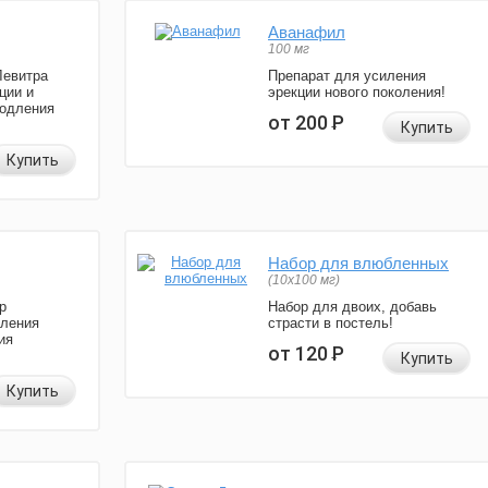
Аванафил
100 мг
Левитра
Препарат для усиления
ции и
эрекции нового поколения!
родления
от 200
Р
Купить
Купить
Набор для влюбленных
(10х100 мг)
р
Набор для двоих, добавь
иления
страсти в постель!
ия
от 120
Р
Купить
Купить