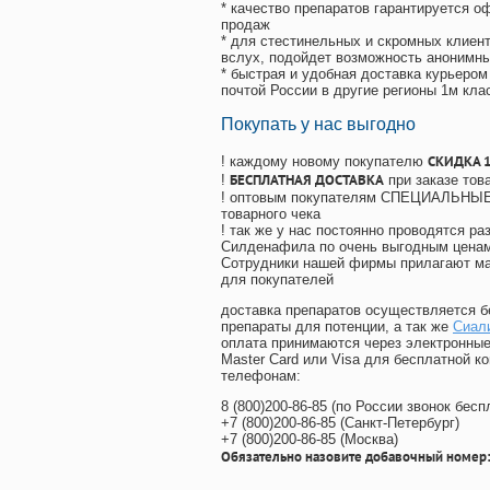
* качество препаратов гарантируется 
продаж
* для стестинельных и скромных клиент
вслух, подойдет возможность анонимны
* быстрая и удобная доставка курьером
почтой России в другие регионы 1м кла
Покупать у нас выгодно
СКИДКА 
! каждому новому покупателю
БЕСПЛАТНАЯ ДОСТАВКА
!
при заказе тов
! оптовым покупателям СПЕЦИАЛЬНЫЕ 
товарного чека
! так же у нас постоянно проводятся 
Силденафила по очень выгодным ценам
Cотрудники нашей фирмы прилагают ма
для покупателей
доставка препаратов осуществляется б
препараты для потенции, а так же
Сиал
оплата принимаются через электронные
Master Card или Visa для бесплатной 
телефонам:
8
(800
)200-86-85
(
по России звонок бесп
+7
(800
)200-86-85
(
Санкт-Петербург)
+7
(800
)200-86-85
(
Москва)
Обязательно назовите добавочный номер: