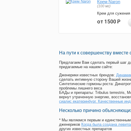
Крем Naron
(100 мг)
Крем для сужения
от 1500
Р
На пути к совершенству вместе 
Предлагаем Вам сделать первый шаг дл
придагаемые на нашем сайте:
Дженерики известных брендов:
Динамик
сделать интимную сторону Вашей жизн
Синтетические гормоны роста
: Динатро
проблемы лишнего веса
БАДы и препараты:
Tribulus terrestris
вернут утраченную энергию, восстановя
сиалис екатеринбург. Качественные инд
Несколько причино объясняющих
* Мы являемся первым и единственным 
дженериков
Когда была создана левитр
других известных препаратов