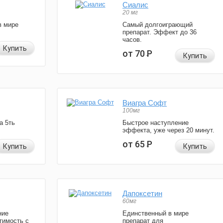
Сиалис
20 мг
в мире
Самый долгоиграющий
препарат. Эффект до 36
часов.
Купить
от 70
Р
Купить
Виагра Софт
100мг
а 5ть
Быстрое наступление
эффекта, уже через 20 минут.
от 65
Р
Купить
Купить
Дапоксетин
60мг
ние
Единственный в мире
тимость с
препарат для