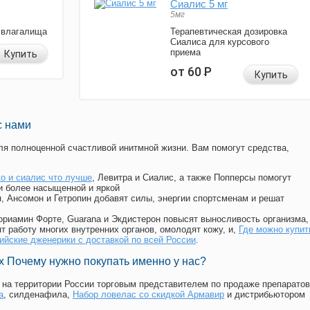
Сиалис 5 мг
5мг
 влагалища
Терапевтическая дозировка
Сиалиса для курсового
приема
Купить
от 60
Р
Купить
с нами
я полноценной счастливой инитмной жизни. Вам помогут средства,
о и сиалис что лучше
, Левитра и Сиалис, а также Попперсы помогут
и более насыщенной и яркой
п, Ансомон и Гетропин добавят силы, энергии спортсменам и решат
, Мориамин Форте, Guarana и Экдистерон повысят выносливость организма,
т работу многих внутренних органов, омолодят кожу, и,
Где можно купит
ийские дженерики с доставкой по всей России
.
 Почему нужно покупать именно у нас?
на территории России торговым представителем по продаже препаратов
а
, силденафила
,
Набор ловелас со скидкой Армавир
и дистрибьютором