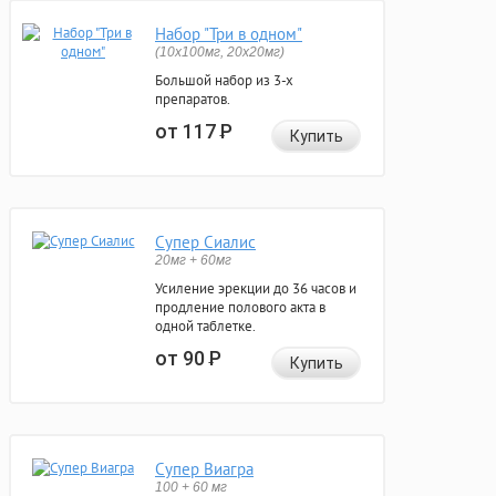
Набор "Три в одном"
(10x100мг, 20x20мг)
Большой набор из 3-х
препаратов.
от 117
Р
Купить
Супер Сиалис
20мг + 60мг
Усиление эрекции до 36 часов и
продление полового акта в
одной таблетке.
от 90
Р
Купить
Супер Виагра
100 + 60 мг