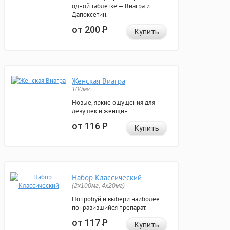
одной таблетке — Виагра и
Дапоксетин.
от 200
Р
Купить
Женская Виагра
100мг
Новые, яркие ощущения для
девушек и женщин.
от 116
Р
Купить
Набор Классический
(2x100мг, 4x20мг)
Попробуй и выбери наиболее
понравившийся препарат.
от 117
Р
Купить