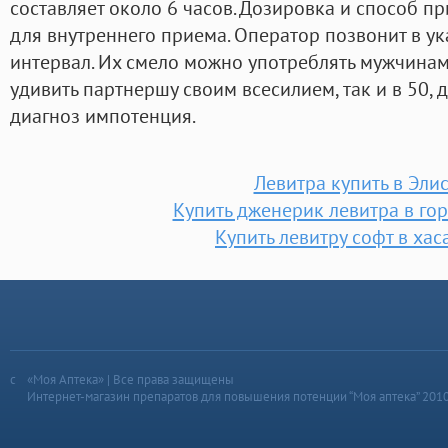
составляет около 6 часов. Дозировка и способ 
для внутреннего приема. Оператор позвонит в 
интервал. Их смело можно употреблять мужчинам к
удивить партнершу своим всесилием, так и в 50, 
диагноз импотенция.
Левитра купить в Элис
Купить дженерик левитра в го
Купить левитру софт в ха
«Моя Аптека» | Все права защищены
Интернет-магазин препаратов для повышения потенции “Моя аптека” 201