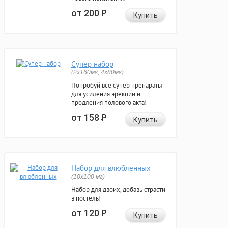
от 200
Р
Купить
Супер набор
(2х160мг, 4х80мг)
Попробуй все супер препараты
для усиления эрекции и
продления полового акта!
от 158
Р
Купить
Набор для влюбленных
(10х100 мг)
Набор для двоих, добавь страсти
в постель!
от 120
Р
Купить