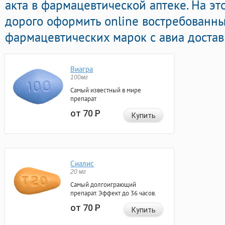
акта в фармацевтической аптеке. На эт
дорого оформить online востребованны
фармацевтических марок с авиа достав
Виагра
100мг
Самый известный в мире
препарат
от 70
Р
Купить
Сиалис
20 мг
Самый долгоиграющий
препарат. Эффект до 36 часов.
от 70
Р
Купить