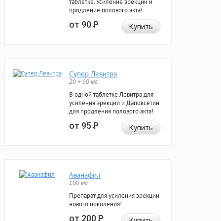
таблетке. Усиление эрекции и
продление полового акта!
от 90
Р
Купить
Супер Левитра
20 + 60 мг
В одной таблетке Левитра для
усиления эрекции и Дапоксетин
для продления полового акта!
от 95
Р
Купить
Аванафил
100 мг
Препарат для усиления эрекции
нового поколения!
от 200
Р
Купить