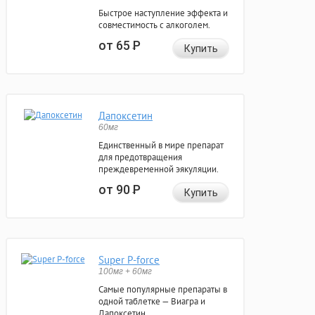
Быстрое наступление эффекта и
совместимость с алкоголем.
от 65
Р
Купить
Дапоксетин
60мг
Единственный в мире препарат
для предотвращения
преждевременной эякуляции.
от 90
Р
Купить
Super P-force
100мг + 60мг
Самые популярные препараты в
одной таблетке — Виагра и
Дапоксетин.