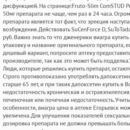
дисфункцией. На странице:Fruto-Slim ComSTUD Р
50мг препарата не чаще, чем раз в 24 часа. Ог
препарата является тот факт, что эрекция наступа
возбуждения. Действовать SuCenForce D, SuToTad
руб. Важно знать то что дженерики виагра купить
упаковку и название оригинального препарата, 
дешевый вариант, попросите аптеку предостави
производителе, так как это может быть подделка.
Люди, которые решились купить препарат, остают
Строго противопоказано употреблять дапоксети
старше 65 лет, и при таких дапоксетин купить в 
недостаточность хроническая и остраяэпилепсия
печеночная или почечная недостаточность. Учи
особенности, виагра цена в аптеке Егорьевск мо
увеличена. Для улучшения показателей сексуальн
дозировка препарата не должна превышать больше