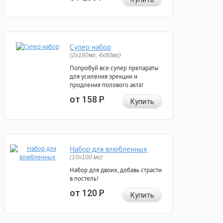
Супер набор
(2х160мг, 4х80мг)
Попробуй все супер препараты
для усиления эрекции и
продления полового акта!
от 158
Р
Купить
Набор для влюбленных
(10х100 мг)
Набор для двоих, добавь страсти
в постель!
от 120
Р
Купить