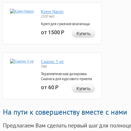
Крем Naron
(100 мг)
Крем для сужения влагалища
от 1500
Р
Купить
Сиалис 5 мг
5мг
Терапевтическая дозировка
Сиалиса для курсового приема
от 60
Р
Купить
На пути к совершенству вместе с нами
Предлагаем Вам сделать первый шаг для полноц