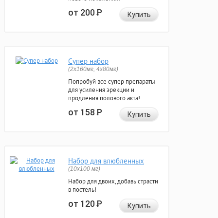
от 200
Р
Купить
Супер набор
(2х160мг, 4х80мг)
Попробуй все супер препараты
для усиления эрекции и
продления полового акта!
от 158
Р
Купить
Набор для влюбленных
(10х100 мг)
Набор для двоих, добавь страсти
в постель!
от 120
Р
Купить