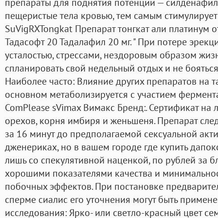
препараты для поднятия потенции — силденафил
пещеристые тела кровью, тем самым стимулирует
SuVigRXTongkat Препарат тонгкат али платинум о
Тадасофт 20 Тадалафил 20 мг. " При потере эрекци
усталостью, стрессами, нездоровым образом жизн
спланировать свой недельный отдых и не бояться
Наиболее часто: Влияние других препаратов на 
основном метаболизируется с участием фермента
ComPlease sVimax Вимакс Бренд:. Сертификат на л
орехов, корня имбиря и женьшеня. Препарат сле
за 16 минут до предполагаемой сексуальной акти
дженериках, но в вашем городе где купить дапо
лишь со спекулятивной наценкой, по рублей за б
хорошими показателями качества и минимальнос
побочных эффектов. При постановке предварите
сперме сиалис его уточнения могут быть примен
исследования: Ярко- или светло-красный цвет с