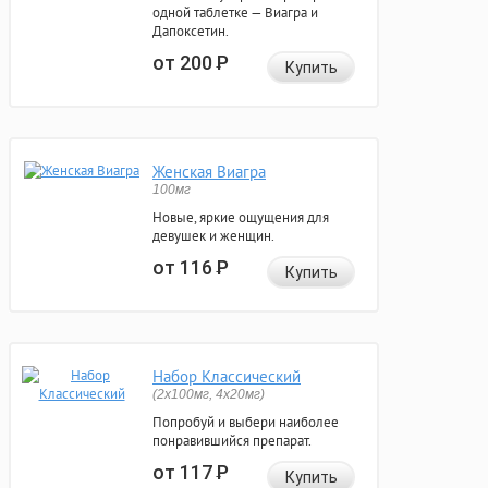
одной таблетке — Виагра и
Дапоксетин.
от 200
Р
Купить
Женская Виагра
100мг
Новые, яркие ощущения для
девушек и женщин.
от 116
Р
Купить
Набор Классический
(2x100мг, 4x20мг)
Попробуй и выбери наиболее
понравившийся препарат.
от 117
Р
Купить