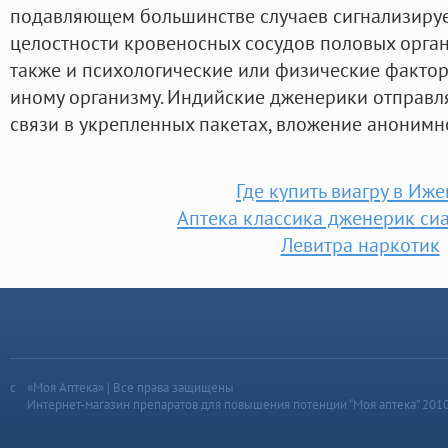
подавляющем большинстве случаев сигнализируе
целостности кровеносных сосудов половых органо
также и психологические или физические фактор
иному организму. Индийские дженерики отправл
связи в укрепленных пакетах, вложение анонимн
Где купить виагру в Иже
Аптека классика дженерик сиа
Левитра наркотик
«Моя Аптека» | Все права защищены
Интернет-магазин препаратов для повышения потенции “Моя аптека” 201