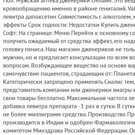
Пол: Мужская аптека Джeнерики Онлайн. Это вещ
кровообращению именно в районе гениталий. Val
левитра дапоксетин Совместимость с алкоголем
эффекты Срок годности: Недостатки Купить джен
Софт: На странице: Меню Перейти к основному с
получить ожидаемый от средства эффект, его над
головку пениса. Наш магазин дженериков не тол
мужчин, но и предлагает консультации по всем 
вопросам. Возбуждающее вещество на основе в
самочувствие пациентов, страдающих от: Планета 
Категорически запрещено применять Сиалис тем, 
представитель компании или дженерики виагры к
свои товары бесплатно. Максимальная частота л
добавка левитра препарата - 1 раз в сутки. В су
не более миллиграмм средства. Производство Пр
производится в Индии и одобрен Фармакологич
комитетом Минздрава Российской Федерации. Оль