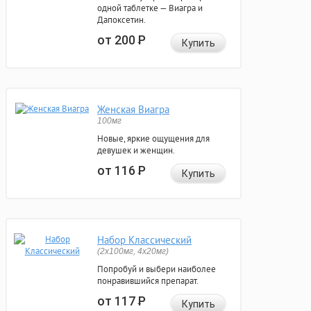
одной таблетке — Виагра и
Дапоксетин.
от 200
Р
Купить
Женская Виагра
100мг
Новые, яркие ощущения для
девушек и женщин.
от 116
Р
Купить
Набор Классический
(2x100мг, 4x20мг)
Попробуй и выбери наиболее
понравившийся препарат.
от 117
Р
Купить