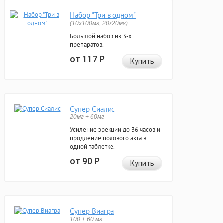
Набор "Три в одном"
(10x100мг, 20x20мг)
Большой набор из 3-х
препаратов.
от 117
Р
Купить
Супер Сиалис
20мг + 60мг
Усиление эрекции до 36 часов и
продление полового акта в
одной таблетке.
от 90
Р
Купить
Супер Виагра
100 + 60 мг