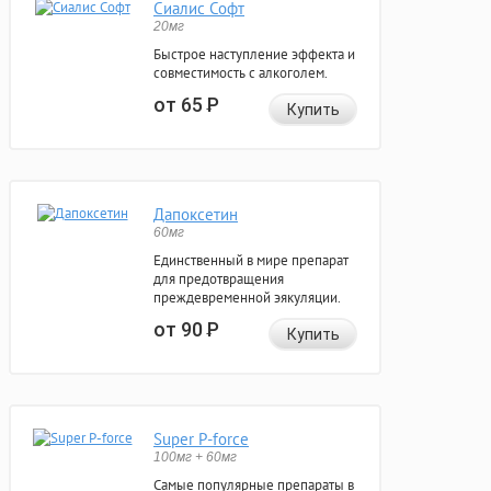
Сиалис Софт
20мг
Быстрое наступление эффекта и
совместимость с алкоголем.
от 65
Р
Купить
Дапоксетин
60мг
Единственный в мире препарат
для предотвращения
преждевременной эякуляции.
от 90
Р
Купить
Super P-force
100мг + 60мг
Самые популярные препараты в