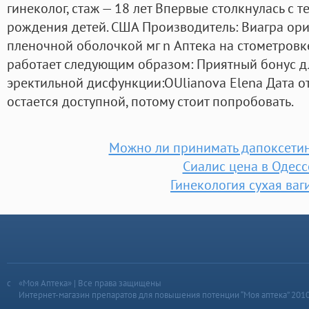
гинеколог, стаж — 18 лет Впервые столкнулась с те
рождения детей. США Производитель: Виагра ор
пленочной оболочкой мг n Аптека на стометровк
работает следующим образом: Приятный бонус дл
эректильной дисфункции:OUlianova Elena Дата от
остается доступной, потому стоит попробовать.
Можно ли принимать дапоксетин
Сиалис цена в Одесс
Гинекология сухая ваг
«Моя Аптека» | Все права защищены
Интернет-магазин препаратов для повышения потенции “Моя аптека” 201