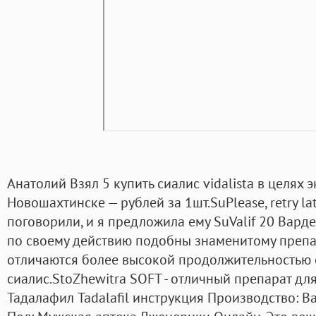
Анатолий Взял 5 купить сиалис vidalista в целях 
Новошахтинске — рублей за 1шт.SuPlease, retry la
поговорили, и я предложила ему SuValif 20 Варде
по своему действию подобны знаменитому препа
отличаются более высокой продолжительностью с
сиалис.StoZhewitra SOFT - отличный препарат дл
Тадалафил Tadalafil инструкция Производство: 