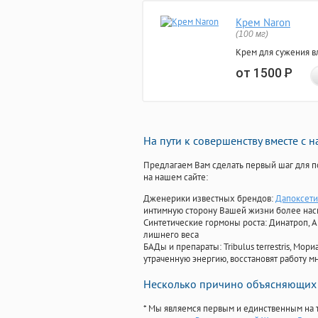
Крем Naron
(100 мг)
Крем для сужения в
от 1500
Р
На пути к совершенству вместе с 
Предлагаем Вам сделать первый шаг для п
на нашем сайте:
Дженерики известных брендов:
Дапоксети
интимную сторону Вашей жизни более на
Синтетические гормоны роста
: Динатроп, 
лишнего веса
БАДы и препараты:
Tribulus terrestris, М
утраченную энергию, восстановят работу мн
Несколько причино объясняющих 
* Мы являемся первым и единственным на 