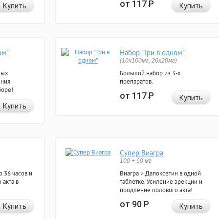
от 117
Р
Купить
Купить
ом"
Набор "Три в одном"
)
(10x100мг, 20x20мг)
ных
Большой набор из 3-х
ения
препаратов.
боре!
от 117
Р
Купить
Купить
Супер Виагра
100 + 60 мг
 36 часов и
Виагра и Дапоксетин в одной
 акта в
таблетке. Усиление эрекции и
продление полового акта!
от 90
Р
Купить
Купить