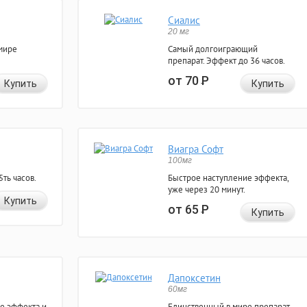
Сиалис
20 мг
мире
Самый долгоиграющий
препарат. Эффект до 36 часов.
от 70
Р
Купить
Купить
Виагра Софт
100мг
ть часов.
Быстрое наступление эффекта,
уже через 20 минут.
Купить
от 65
Р
Купить
Дапоксетин
60мг
е эффекта и
Единственный в мире препарат