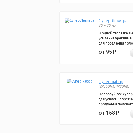
Супер Левитра
20 + 60 мг
В одной таблетке Л
усиления эрекции и
для продления поло
от 95
Р
Супер набор
(2х160мг, 4х80мг)
Попробуй все супер
для усиления эрекц
продления полового
от 158
Р