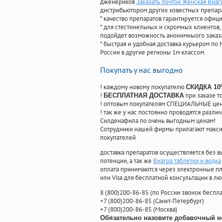
дженериков
Заказать почтой Женская Виаг
дистрибьютором других известных препар
* качество препаратов гарантируется офи
* для стестинельных и скромных клиентов,
подойдет возможность анонимныого заказа
* быстрая и удобная доставка курьером по 
России в другие регионы 1м классом
Покупать у нас выгодно
! каждому новому покупателю
СКИДКА 1
!
при заказе т
БЕСПЛАТНАЯ ДОСТАВКА
! оптовым покупателям СПЕЦИАЛЬНЫЕ цены
! так же у нас постоянно проводятся раз
Силденафила по очень выгодным ценам!
Cотрудники нашей фирмы прилагают макси
покупателей
доставка препаратов осуществляется без в
потенции, а так же
Виагра таблетки и водка
оплата принимаются через электронные пл
или Visa для бесплатной консультации в л
8
(800
)200-86-85
(
по России звонок беспла
+7
(800
)200-86-85
(
Санкт-Петербург)
+7
(800
)200-86-85
(
Москва)
Обязательно назовите добавочный н