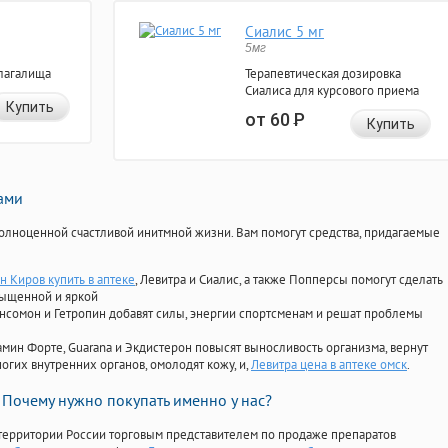
Сиалис 5 мг
5мг
лагалища
Терапевтическая дозировка
Сиалиса для курсового приема
Купить
от 60
Р
Купить
нами
олноценной счастливой инитмной жизни. Вам помогут средства, придагаемые
н Киров купить в аптеке
, Левитра и Сиалис, а также Попперсы помогут сделать
сыщенной и яркой
Ансомон и Гетропин добавят силы, энергии спортсменам и решат проблемы
ориамин Форте, Guarana и Экдистерон повысят выносливость организма, вернут
огих внутренних органов, омолодят кожу, и,
Левитра цена в аптеке омск
.
Почему нужно покупать именно у нас?
территории России торговым представителем по продаже препаратов