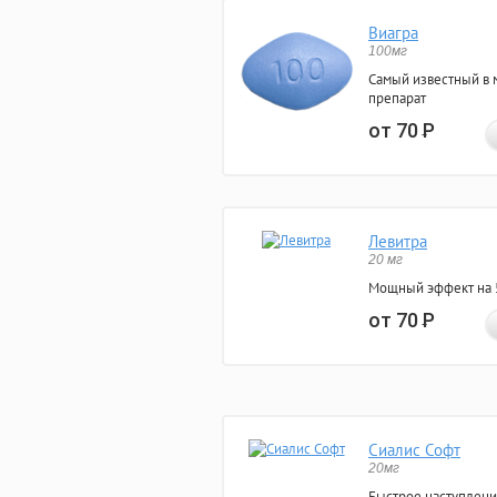
Виагра
100мг
Самый известный в 
препарат
от 70
Р
Левитра
20 мг
Мощный эффект на 5
от 70
Р
Сиалис Софт
20мг
Быстрое наступлени