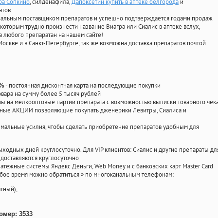
ра Сопкино
, силденафила
,
Дапоксетин купить в аптеке белгорода
и
атов
циальным поставщиком препаратов и успешно подтверждается годами продаж
 которым трудно произнести название Виагра или Сиалис в аптеке вслух,
 любого препаратан на нашем сайте!
Москве и в Санкт-Петербурге, так же возможна доставка препаратов почтой
- постоянная дисконтная карта на последующие покупки
0%
овара на сумму более 5 тысяч рублей
 на мелкооптовые партии препарата с возможностью выписки товарного чек
личные АКЦИИ позволяющие покупать дженерики Левитры, Сиалиса и
мальные усилия, чтобы сделать приобретение препаратов удобным для
ыходных дней круглосуточно. Для VIP клиентов: Сиалис и другие препараты дл
доставляются круглосуточно
атежные системы Яндекс Деньги, Web Money и с банковских карт Master Card
юбое время можно обратиться
»
по многоканальным телефонам:
тный),
омер: 3533