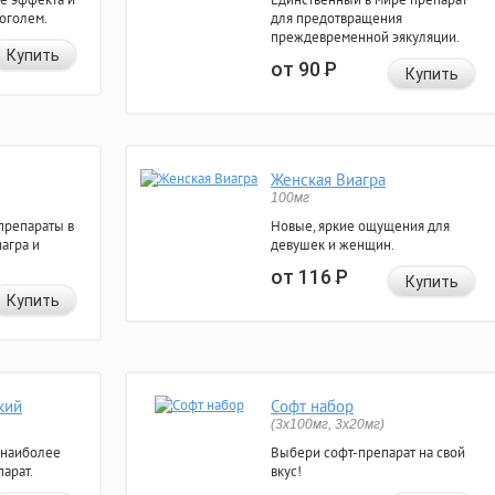
коголем.
для предотвращения
преждевременной эякуляции.
Купить
от 90
Р
Купить
Женская Виагра
100мг
препараты в
Новые, яркие ощущения для
агра и
девушек и женщин.
от 116
Р
Купить
Купить
кий
Софт набор
(3x100мг, 3x20мг)
 наиболее
Выбери софт-препарат на свой
арат.
вкус!