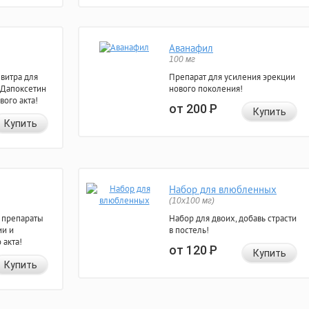
Аванафил
100 мг
евитра для
Препарат для усиления эрекции
 Дапоксетин
нового поколения!
вого акта!
от 200
Р
Купить
Купить
Набор для влюбленных
(10х100 мг)
 препараты
Набор для двоих, добавь страсти
ии и
в постель!
 акта!
от 120
Р
Купить
Купить