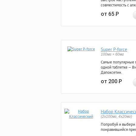
совместимость с ал
от 65
Р
Super P-force
100мг + 60мг
Самые популярные 
одной таблетке — Ви
Дапоксетин.
от 200
Р
Набор Классичес
(2x100мг, 4x20мг)
Попробуй и выбери
понравившийся преп