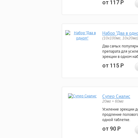
от 117
Р
Набор "Два в одн
(10x100мг, 10x20мг
Два самых популяр
препарата для усил
эрекции в одном на
от 115
Р
Супер Сиалис
20мг + 60мг
Усиление эрекции до
продление полового
одной таблетке.
от 90
Р