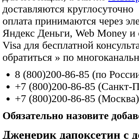
доставляются круглосуточно
оплата принимаются через э
Яндекс Деньги, Web Money и с
Visa для бесплатной консуль
обратиться
»
по многоканаль
8
(800
)200-86-85
(
по Росси
+7
(800
)200-86-85
(
Санкт-П
+7
(800
)200-86-85
(
Москва)
Обязательно назовите доба
Дженерик дапоксетин с д