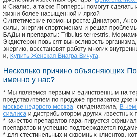
и Сиалис, а также Попперсы помогут сделать
жизни более насыщенной и яркой
Синтетические гормоны роста
: Динатроп, Анс
силы, энергии спортсменам и решат проблем
БАДы и препараты:
Tribulus terrestris, Мориа
Экдистерон повысят выносливость организма,
энергию, восстановят работу многих внутренн
и,
Купить Женская Виагра Вичуга
.
Несколько причино объясняющих По
именно у нас?
* Мы являемся первым и единственным на те
представителем по продаже препаратов дже
москве недорого москва
, силденафила
,
В чем
сиалиса
и дистрибьютором других известных 
* качество препаратов гарантируется офици
препаратов и успешно подтверждается годам
* для стестинельных и скромных клиентов, ко