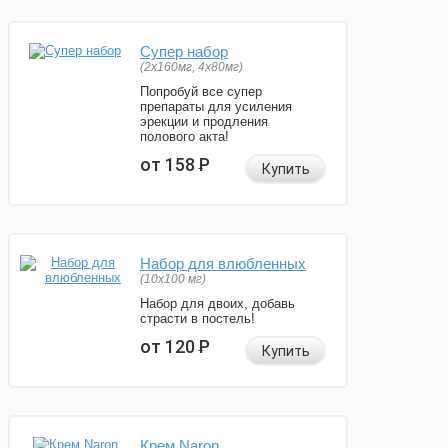
Супер набор
(2х160мг, 4х80мг)
Попробуй все супер
препараты для усиления
эрекции и продления
полового акта!
от 158
Р
Купить
Набор для влюбленных
(10х100 мг)
Набор для двоих, добавь
страсти в постель!
от 120
Р
Купить
Крем Naron