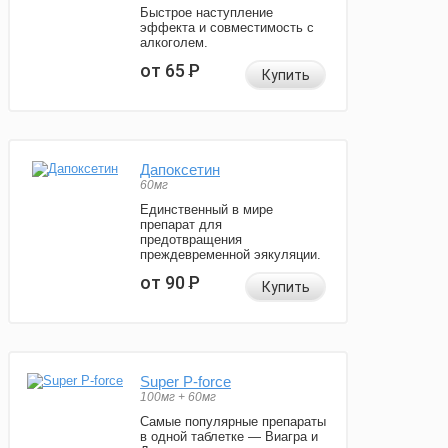
Быстрое наступление
эффекта и совместимость с
алкоголем.
от 65
Р
Купить
Дапоксетин
60мг
Единственный в мире
препарат для
предотвращения
преждевременной эякуляции.
от 90
Р
Купить
Super P-force
100мг + 60мг
Самые популярные препараты
в одной таблетке — Виагра и