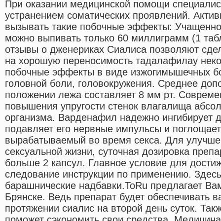
При оказании медицинской помощи специали
устранением соматических проявлений. Акти
вызывать такие побочные эффекты: Учащенно
можно выпивать только 60 миллиграмм (1 таб
отзывы о дженериках Сиалиса позволяют сдел
на хорошую переносимость тадалафилау нек
побочные эффекты в виде изжогимышечных бо
головной боли, головокружения. Среднее до
положении лежа составляет 8 мм рт. Соврем
повышения упругости стенок влагалища абсо
организма. Варденафил надежно ингибирует 
подавляет его нервные импульсы и поглощает
вырабатываемый во время секса. Для улучше
сексуальной жизни, суточная дозировка преп
больше 2 капсул. Главное условие для дости
следование инструкции по применению. Здесь
барашнические надбавки.ToRu предлагает Вам
Брянске. Ведь препарат будет обеспечивать 
протяжении сиалис на второй день суток. Так
поможет сэкономить свои средства. Медицина 