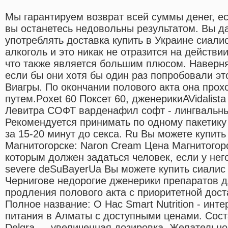
Мы гарантируем возврат всей суммы денег, е
вы останетесь недовольны результатом. Вы д
употреблять доставка купить в Украине сиали
алкоголь и это никак не отразится на действи
что также является большим плюсом. Наверня
если бы они хотя бы один раз попробовали эт
Виагры. По окончании полового акта она про
путем.Poxet 60 Поксет 60, дженерикиAVidalist
Левитра СОФТ варденафил софт - лингвальны
Рекомендуется принимать по одному пакетику 
за 15-20 минут до секса. Ru Вы можете купить
Магнитогорске: Naron Cream Цена Магнитогор
которым должен задаться человек, если у нег
severe deSuBayerUa Вы можете купить сиалис 
Чернигове недорогие дженерики препаратов д
продления полового акта c приоритетной дост
Полное название: О Нас Smart Nutrition - инт
питания в Алматы с доступными ценами. Сост
Delgra — увеличенная дозировка. Желательно