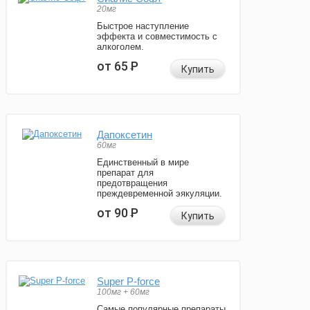
20мг
Быстрое наступление
эффекта и совместимость с
алкоголем.
от 65
Р
Купить
Дапоксетин
60мг
Единственный в мире
препарат для
предотвращения
преждевременной эякуляции.
от 90
Р
Купить
Super P-force
100мг + 60мг
Самые популярные препараты