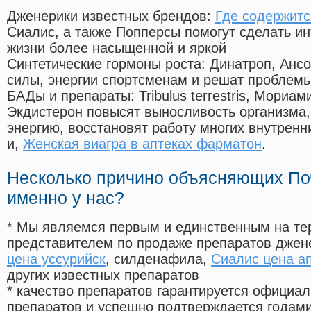
Дженерики известных брендов:
Где содержитс
Сиалис, а также Попперсы помогут сделать и
жизни более насыщенной и яркой
Синтетические гормоны роста
: Динатроп, Анс
силы, энергии спортсменам и решат проблем
БАДы и препараты:
Tribulus terrestris, Мориа
Экдистерон повысят выносливость организма,
энергию, восстановят работу многих внутренн
и,
Женская виагра в аптеках фарматон
.
Несколько причино объясняющих По
именно у нас?
* Мы являемся первым и единственным на те
представителем по продаже препаратов дже
цена уссурийск
, силденафила
,
Сиалис цена а
других известных препаратов
* качество препаратов гарантируется офици
препаратов и успешно подтверждается годам