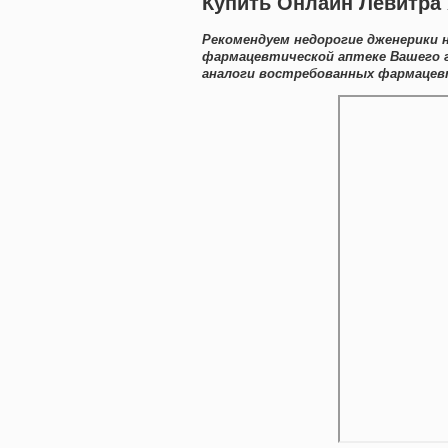
Купить Онлайн Левитра 
Рекомендуем недорогие дженерики 
фармацевтической аптеке Вашего г
аналоги востребованных фармацевт