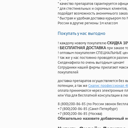
* качество препаратов гарантируется офи
* для стестинельных и скромных клиентов,
подойдет возможность анонимныого заказа
* быстрая и удобная доставка курьером по 
России в другие регионы 1м классом
Покупать у нас выгодно
! каждому новому покупателю
СКИДКА 1
!
при заказе т
БЕСПЛАТНАЯ ДОСТАВКА
! оптовым покупателям СПЕЦИАЛЬНЫЕ цены
! так же у нас постоянно проводятся раз
Силденафила по очень выгодным ценам!
Cотрудники нашей фирмы прилагают макси
покупателей
доставка препаратов осуществляется без в
потенции, а так же
Сиалис профессионал 4
оплата принимаются через электронные пл
или Visa для бесплатной консультации в л
8
(800
)200-86-85
(
по России звонок беспла
+7
(800
)200-86-85
(
Санкт-Петербург)
+7
(800
)200-86-85
(
Москва)
Обязательно назовите добавочный н