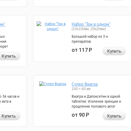
ом"
Набор "Три в одном"
)
(10x100мг, 20x20мг)
ных
Большой набор из 3-х
ения
препаратов.
боре!
от 117
Р
Купить
Купить
Супер Виагра
100 + 60 мг
 36 часов и
Виагра и Дапоксетин в одной
 акта в
таблетке. Усиление эрекции и
продление полового акта!
от 90
Р
Купить
Купить