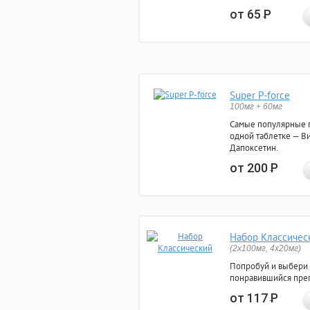
от 65
Р
Super P-force
100мг + 60мг
Самые популярные 
одной таблетке — Ви
Дапоксетин.
от 200
Р
Набор Классичес
(2x100мг, 4x20мг)
Попробуй и выбери
понравившийся преп
от 117
Р