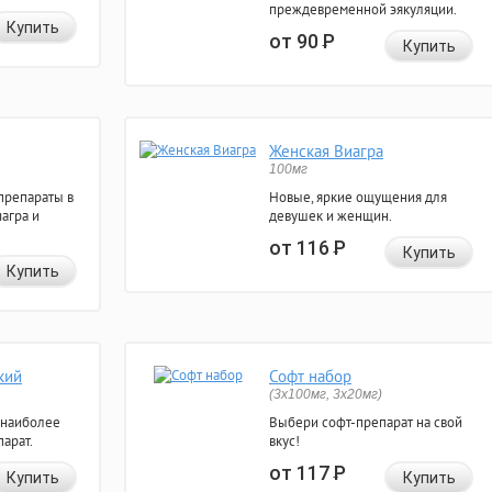
преждевременной эякуляции.
Купить
от 90
Р
Купить
Женская Виагра
100мг
препараты в
Новые, яркие ощущения для
агра и
девушек и женщин.
от 116
Р
Купить
Купить
кий
Софт набор
(3x100мг, 3x20мг)
 наиболее
Выбери софт-препарат на свой
арат.
вкус!
от 117
Р
Купить
Купить