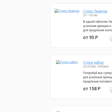
Супер Левитра
20 + 60 мг
В одной таблетке Л
усиления эрекции и
для продления поло
от 95
Р
Супер набор
(2х160мг, 4х80мг)
Попробуй все супер
для усиления эрекц
продления полового
от 158
Р