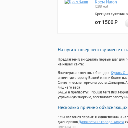
Крем Naron
(100 мг)
Крем для сужения в
от 1500
Р
На пути к совершенству вместе с 
Предлагаем Вам сделать первый шаг для п
на нашем сайте:
Дженерики известных брендов:
Купить Он
интимную сторону Вашей жизни более на
Синтетические гормоны роста
: Динатроп, 
лишнего веса
БАДы и препараты:
Tribulus terrestris, М
утраченную энергию, восстановят работу мн
Несколько причино объясняющих 
* Мы являемся первым и единственным на 
дженериков
Дапоксетин в городе калуга
, 
препаратов