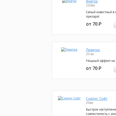
Виагра
100мг
Самый известный в 
препарат
от 70
Р
Левитра
20 мг
Мощный эффект на 5
от 70
Р
Сиалис Софт
20мг
Быстрое наступлени
совместимость с ал