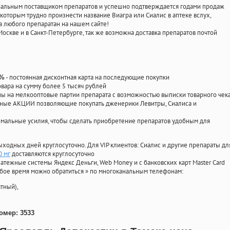
циальным поставщиком препаратов и успешно подтверждается годами продаж
 которым трудно произнести название Виагра или Сиалис в аптеке вслух,
 любого препаратан на нашем сайте!
Москве и в Санкт-Петербурге, так же возможна доставка препаратов почтой
- постоянная дисконтная карта на последующие покупки
0%
овара на сумму более 5 тысяч рублей
 на мелкооптовые партии препарата с возможностью выписки товарного чек
личные АКЦИИ позволяющие покупать дженерики Левитры, Сиалиса и
мальные усилия, чтобы сделать приобретение препаратов удобным для
ыходных дней круглосуточно. Для VIP клиентов: Сиалис и другие препараты дл
0 мг
доставляются круглосуточно
атежные системы Яндекс Деньги, Web Money и с банковских карт Master Card
юбое время можно обратиться
»
по многоканальным телефонам:
тный),
омер: 3533