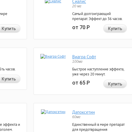
Сиалис
20 мг
мире
Самый долгоиграющий
препарат. Эффект до 36 часов.
от 70
Р
Купить
Купить
Виагра Софт
100мг
ть часов.
Быстрое наступление эффекта,
уже через 20 минут.
Купить
от 65
Р
Купить
Дапоксетин
60мг
е эффекта и
Единственный в мире препарат
коголем.
для предотвращения