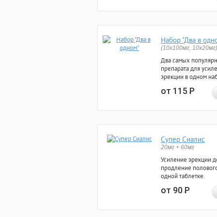
Набор "Два в одн
(10x100мг, 10x20мг
Два самых популяр
препарата для усил
эрекции в одном на
от 115
Р
Супер Сиалис
20мг + 60мг
Усиление эрекции до
продление полового
одной таблетке.
от 90
Р