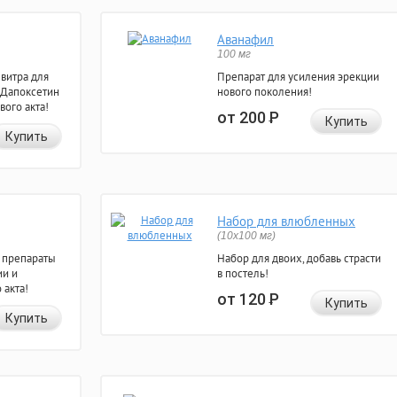
Аванафил
100 мг
евитра для
Препарат для усиления эрекции
 Дапоксетин
нового поколения!
вого акта!
от 200
Р
Купить
Купить
Набор для влюбленных
(10х100 мг)
 препараты
Набор для двоих, добавь страсти
ии и
в постель!
 акта!
от 120
Р
Купить
Купить