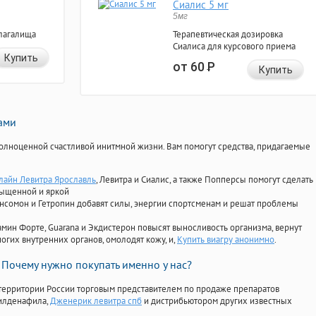
Сиалис 5 мг
5мг
лагалища
Терапевтическая дозировка
Сиалиса для курсового приема
Купить
от 60
Р
Купить
нами
олноценной счастливой инитмной жизни. Вам помогут средства, придагаемые
лайн Левитра Ярославль
, Левитра и Сиалис, а также Попперсы помогут сделать
сыщенной и яркой
Ансомон и Гетропин добавят силы, энергии спортсменам и решат проблемы
ориамин Форте, Guarana и Экдистерон повысят выносливость организма, вернут
огих внутренних органов, омолодят кожу, и,
Купить виагру анонимно
.
Почему нужно покупать именно у нас?
территории России торговым представителем по продаже препаратов
силденафила
,
Дженерик левитра спб
и дистрибьютором других известных