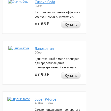
Сиалис Софт
20мг
Быстрое наступление эффекта и
совместимость с алкоголем.
от 65
Р
Купить
Дапоксетин
60мг
Единственный в мире препарат
для предотвращения
преждевременной эякуляции.
от 90
Р
Купить
Super P-force
100мг + 60мг
Самые популярные препараты в