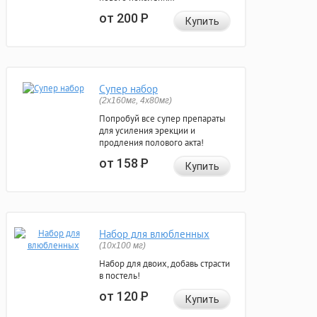
от 200
Р
Купить
Супер набор
(2х160мг, 4х80мг)
Попробуй все супер препараты
для усиления эрекции и
продления полового акта!
от 158
Р
Купить
Набор для влюбленных
(10х100 мг)
Набор для двоих, добавь страсти
в постель!
от 120
Р
Купить