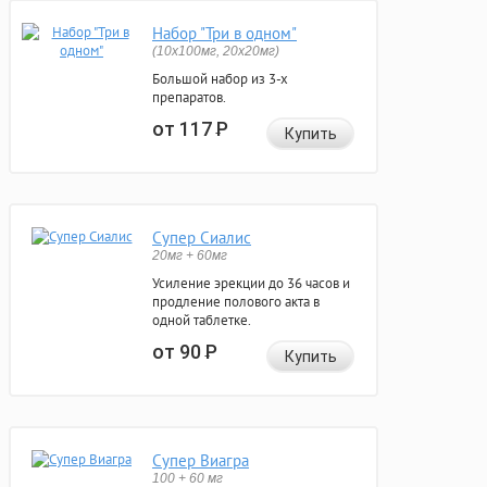
Набор "Три в одном"
(10x100мг, 20x20мг)
Большой набор из 3-х
препаратов.
от 117
Р
Купить
Супер Сиалис
20мг + 60мг
Усиление эрекции до 36 часов и
продление полового акта в
одной таблетке.
от 90
Р
Купить
Супер Виагра
100 + 60 мг