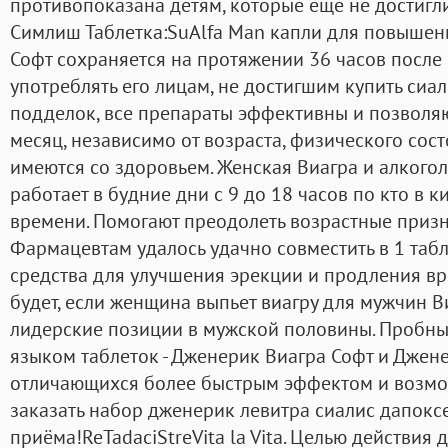
противопоказана детям, которые еще не достигли
Симлиш Таблетка:SuAlfa Man капли для повышени
Софт сохраняется на протяжении 36 часов после
употреблять его лицам, не достигшим купить сиали
подделок, все препараты эффективны и позволяю
месяц, независимо от возраста, физического сос
имеются со здоровьем. Женская Виагра и алкого
работает в будние дни с 9 до 18 часов по кто в 
времени. Помогают преодолеть возрастные призн
Фармацевтам удалось удачно совместить в 1 таб
средства для улучшения эрекции и продления вре
будет, если женщина выпьет виагру для мужчин В
лидерские позиции в мужской половины. Пробны
языком таблеток - Дженерик Виагра Софт и Джене
отличающихся более быстрым эффектом и возмо
заказать набор дженерик левитра сиалис дапокс
приёма!ReTadaciStreVita la Vita. Целью действия