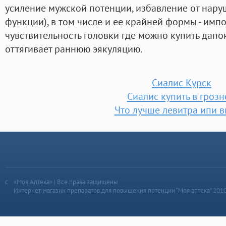
усиление мужской потенции, избавление от нару
функции), в том числе и ее крайней формы - имп
чувствительность головки где можно купить дапо
оттягивает раннюю эякуляцию.
Сиалис Курск
Сиалис купить в гроз
Что лучше левитра ипи в
«Моя Аптека» | Все права защищены
Интернет-магазин препаратов для повышения потенции “Моя аптека” 201