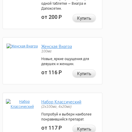
одной таблетке — Виагра и
Дапоксетин.
от 200
Р
Купить
Женская Виагра
100мг
Новые, яркие ощущения для
девушек и женщин.
от 116
Р
Купить
Набор Классический
(2x100мг, 4x20мг)
Попробуй и выбери наиболее
понравившийся препарат.
от 117
Р
Купить