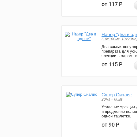
от 117
Р
Набор "Два в од
(10x100мг, 10x20мг
Два самых популя
препарата для уси
эрекции в одном н
от 115
Р
Супер Сиалис
20мг + 60мг
Усиление эрекции 
и продление полов
одной таблетке.
от 90
Р