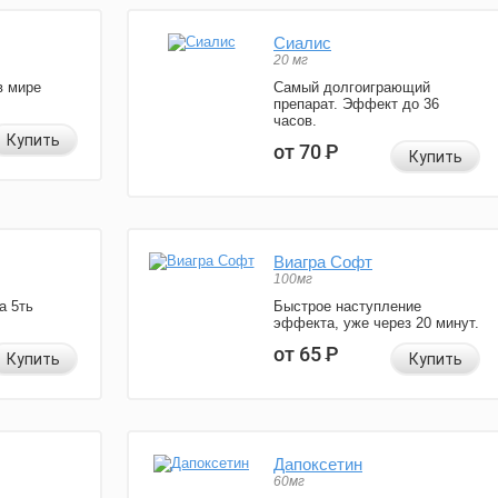
Сиалис
20 мг
в мире
Самый долгоиграющий
препарат. Эффект до 36
часов.
Купить
от 70
Р
Купить
Виагра Софт
100мг
а 5ть
Быстрое наступление
эффекта, уже через 20 минут.
от 65
Р
Купить
Купить
Дапоксетин
60мг