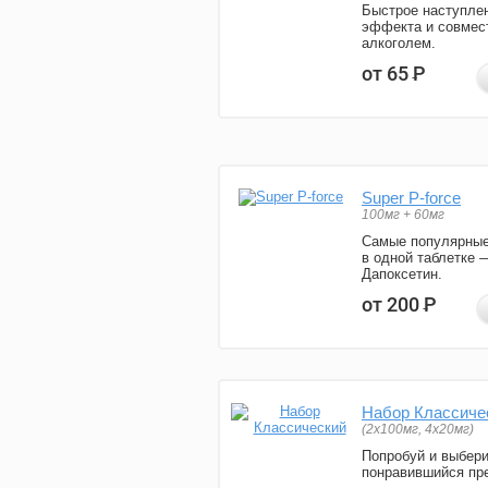
Быстрое наступле
эффекта и совмес
алкоголем.
от 65
Р
Super P-force
100мг + 60мг
Самые популярные
в одной таблетке 
Дапоксетин.
от 200
Р
Набор Классиче
(2x100мг, 4x20мг)
Попробуй и выбер
понравившийся пре