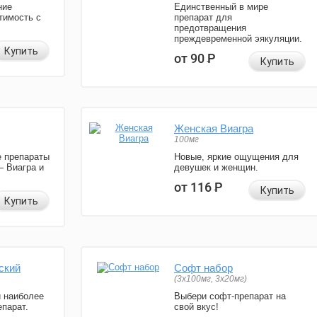
ние
Единственный в мире
тимость с
препарат для
предотвращения
преждевременной эякуляции.
Купить
от 90
Р
Купить
Женская Виагра
100мг
 препараты
Новые, яркие ощущения для
— Виагра и
девушек и женщин.
от 116
Р
Купить
Купить
ский
Софт набор
(3x100мг, 3x20мг)
и наиболее
Выбери софт-препарат на
парат.
свой вкус!