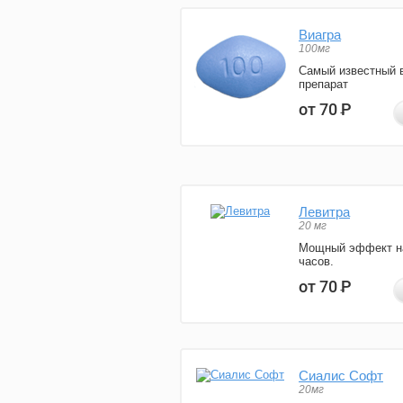
Виагра
100мг
Самый известный 
препарат
от 70
Р
Левитра
20 мг
Мощный эффект н
часов.
от 70
Р
Сиалис Софт
20мг