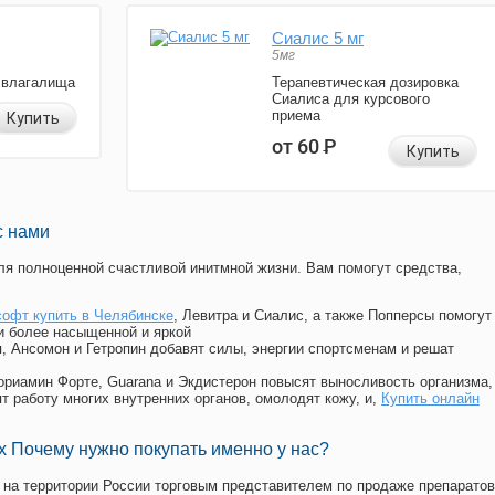
Сиалис 5 мг
5мг
 влагалища
Терапевтическая дозировка
Сиалиса для курсового
приема
Купить
от 60
Р
Купить
с нами
я полноценной счастливой инитмной жизни. Вам помогут средства,
софт купить в Челябинске
, Левитра и Сиалис, а также Попперсы помогут
и более насыщенной и яркой
п, Ансомон и Гетропин добавят силы, энергии спортсменам и решат
, Мориамин Форте, Guarana и Экдистерон повысят выносливость организма,
т работу многих внутренних органов, омолодят кожу, и,
Купить онлайн
 Почему нужно покупать именно у нас?
на территории России торговым представителем по продаже препаратов