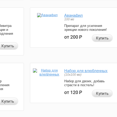
Аванафил
100 мг
Левитра
Препарат для усиления
ции и
эрекции нового поколения!
родления
от 200
Р
Купить
Купить
Набор для влюбленных
(10х100 мг)
р
Набор для двоих, добавь
иления
страсти в постель!
ия
от 120
Р
Купить
Купить