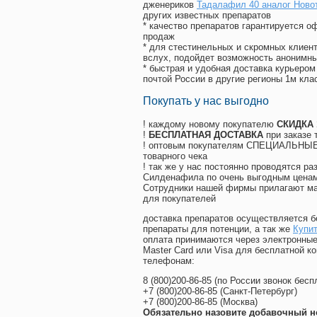
дженериков
Тадалафил 40 аналог Ново
других известных препаратов
* качество препаратов гарантируется 
продаж
* для стестинельных и скромных клиент
вслух, подойдет возможность анонимны
* быстрая и удобная доставка курьером
почтой России в другие регионы 1м кла
Покупать у нас выгодно
! каждому новому покупателю
СКИДКА
!
БЕСПЛАТНАЯ ДОСТАВКА
при заказе 
! оптовым покупателям СПЕЦИАЛЬНЫЕ 
товарного чека
! так же у нас постоянно проводятся 
Силденафила по очень выгодным ценам
Cотрудники нашей фирмы прилагают ма
для покупателей
доставка препаратов осуществляется б
препараты для потенции, а так же
Купи
оплата принимаются через электронные
Master Card или Visa для бесплатной 
телефонам:
8
(800
)200-86-85
(
по России звонок бесп
+7
(800
)200-86-85
(
Санкт-Петербург)
+7
(800
)200-86-85
(
Москва)
Обязательно назовите добавочный н