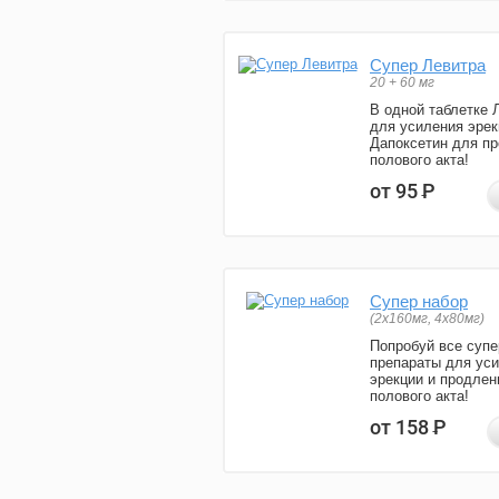
Супер Левитра
20 + 60 мг
В одной таблетке 
для усиления эрек
Дапоксетин для п
полового акта!
от 95
Р
Супер набор
(2х160мг, 4х80мг)
Попробуй все супе
препараты для ус
эрекции и продлен
полового акта!
от 158
Р