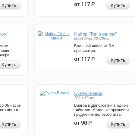
от 117
Р
Купить
Купить
ном"
Набор "Три в одном"
)
(10x100мг, 20x20мг)
рных
Большой набор из 3-х
ления
препаратов.
аборе!
от 117
Р
Купить
Купить
Супер Виагра
100 + 60 мг
до 36 часов
Виагра и Дапоксетин в одной
ого акта в
таблетке. Усиление эрекции и
продление полового акта!
от 90
Р
Купить
Купить