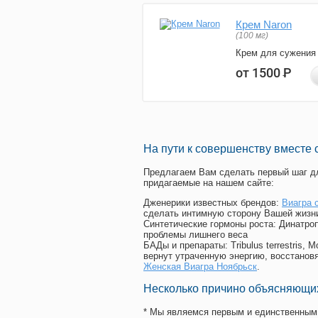
Крем Naron
(100 мг)
Крем для сужения
от 1500
Р
На пути к совершенству вместе 
Предлагаем Вам сделать первый шаг дл
придагаемые на нашем сайте:
Дженерики известных брендов:
Виагра 
сделать интимную сторону Вашей жизн
Синтетические гормоны роста
: Динатро
проблемы лишнего веса
БАДы и препараты:
Tribulus terrestris
вернут утраченную энергию, восстановя
Женская Виагра Ноябрьск
.
Несколько причино объясняющих
* Мы являемся первым и единственным 