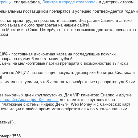
троицк
, силденафила
,
Левитра в городе ставрополь
и дистрибьютором
официальным поставщиком препаратов и успешно подтверждается годами
ов, которым трудно произнести название Виагра или Сиалис в аптеке
ого заказа любого препаратан на нашем сайте!
 по Москве и в Санкт-Петербурге, так же возможна доставка препаратов
ссом
 10%
- постоянная дисконтная карта на последующие покупки
товара на сумму более 5 тысяч рублей
цены на мелкооптовые партии препарата с возможностью выписки
различные АКЦИИ позволяющие покупать дженерики Левитры, Сиалиса и
!
ксимальные усилия, чтобы сделать приобретение препаратов удобным
ез выходных дней круглосуточно. Для VIP клиентов: Сиалис и другие
ть онлайн Аванафил Киселевск
доставляются круглосуточно
 платежные системы Яндекс Деньги, Web Money и с банковских карт
консультации в любое время можно обратиться
»
по многоканальным
латный),
омер: 3533