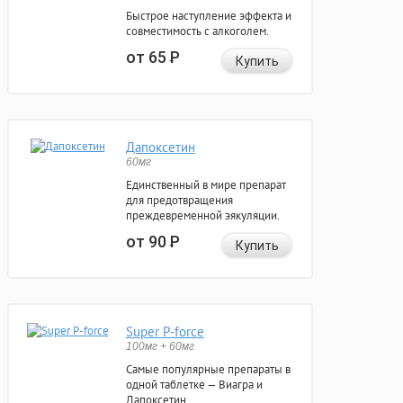
Быстрое наступление эффекта и
совместимость с алкоголем.
от 65
Р
Купить
Дапоксетин
60мг
Единственный в мире препарат
для предотвращения
преждевременной эякуляции.
от 90
Р
Купить
Super P-force
100мг + 60мг
Самые популярные препараты в
одной таблетке — Виагра и
Дапоксетин.