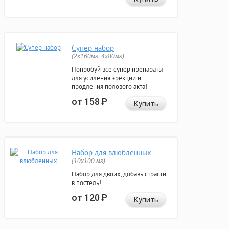
Супер набор
(2х160мг, 4х80мг)
Попробуй все супер препараты
для усиления эрекции и
продления полового акта!
от 158
Р
Купить
Набор для влюбленных
(10х100 мг)
Набор для двоих, добавь страсти
в постель!
от 120
Р
Купить