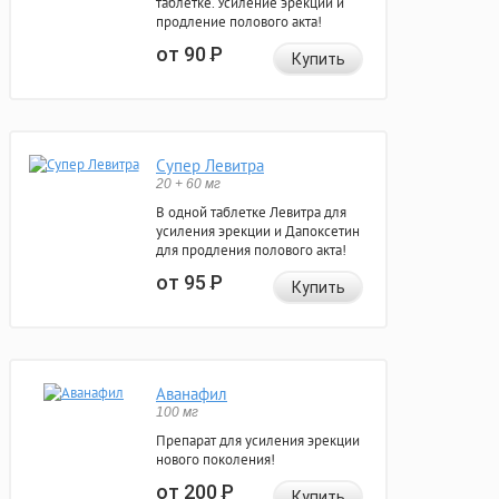
таблетке. Усиление эрекции и
продление полового акта!
от 90
Р
Купить
Супер Левитра
20 + 60 мг
В одной таблетке Левитра для
усиления эрекции и Дапоксетин
для продления полового акта!
от 95
Р
Купить
Аванафил
100 мг
Препарат для усиления эрекции
нового поколения!
от 200
Р
Купить