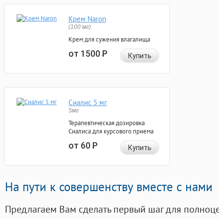
Крем Naron
(100 мг)
Крем для сужения влагалища
от 1500
Р
Купить
Сиалис 5 мг
5мг
Терапевтическая дозировка
Сиалиса для курсового приема
от 60
Р
Купить
На пути к совершенству вместе с нами
Предлагаем Вам сделать первый шаг для полноц