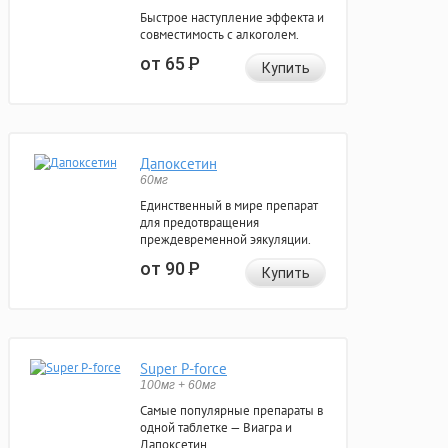
Быстрое наступление эффекта и
совместимость с алкоголем.
от 65
Р
Купить
Дапоксетин
60мг
Единственный в мире препарат
для предотвращения
преждевременной эякуляции.
от 90
Р
Купить
Super P-force
100мг + 60мг
Самые популярные препараты в
одной таблетке — Виагра и
Дапоксетин.