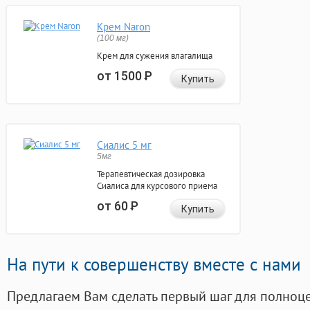
Крем Naron
(100 мг)
Крем для сужения влагалища
от 1500
Р
Купить
Сиалис 5 мг
5мг
Терапевтическая дозировка
Сиалиса для курсового приема
от 60
Р
Купить
На пути к совершенству вместе с нами
Предлагаем Вам сделать первый шаг для полноц