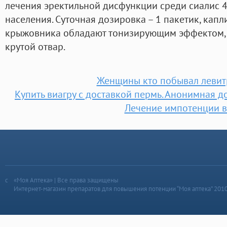
лечения эректильной дисфункции среди сиалис 4
населения. Суточная дозировка – 1 пакетик, капл
крыжовника обладают тонизирующим эффектом, е
крутой отвар.
Женщины кто побывал левит
Купить виагру с доставкой пермь. Анонимная д
Лечение импотенции в
«Моя Аптека» | Все права защищены
Интернет-магазин препаратов для повышения потенции “Моя аптека” 201