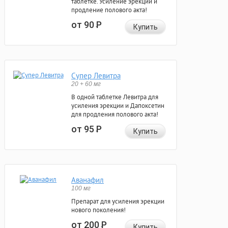
таблетке. Усиление эрекции и
продление полового акта!
от 90
Р
Купить
Супер Левитра
20 + 60 мг
В одной таблетке Левитра для
усиления эрекции и Дапоксетин
для продления полового акта!
от 95
Р
Купить
Аванафил
100 мг
Препарат для усиления эрекции
нового поколения!
от 200
Р
Купить