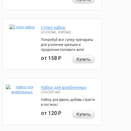
Супер набор
(2х160мг, 4х80мг)
Попробуй все супер препараты
для усиления эрекции и
продления полового акта!
от 158
Р
Купить
Набор для влюбленных
(10х100 мг)
Набор для двоих, добавь страсти
в постель!
от 120
Р
Купить