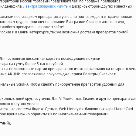
территории России торговым представителем по продаже препаратов
 силденафила
,
Левитра хабаровск купить
и дистрибьютором других известных
циальным поставщиком препаратов и успешно подтверждается годами продаж
 которым трудно произнести название Виагра или Сиалис в аптеке вслух,
 любого препаратан на нашем сайте!
Москве и в Санкт-Петербурге, так же возможна доставка препаратов почтой
- постоянная дисконтная карта на последующие покупки
0%
овара на сумму более 5 тысяч рублей
 на мелкооптовые партии препарата с возможностью выписки товарного чек
личные АКЦИИ позволяющие покупать дженерики Левитры, Сиалиса и
мальные усилия, чтобы сделать приобретение препаратов удобным для
ыходных дней круглосуточно. Для VIP клиентов: Сиалис и другие препараты дл
вляются круглосуточно
атежные системы Яндекс Деньги, Web Money и с банковских карт Master Card
юбое время можно обратиться
»
по многоканальным телефонам:
тный),