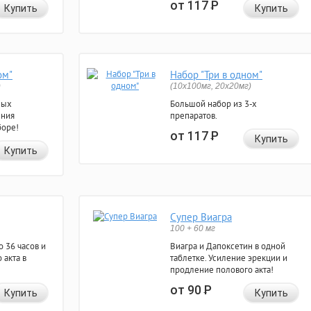
от 117
Р
Купить
Купить
ом"
Набор "Три в одном"
)
(10x100мг, 20x20мг)
ных
Большой набор из 3-х
ения
препаратов.
боре!
от 117
Р
Купить
Купить
Супер Виагра
100 + 60 мг
 36 часов и
Виагра и Дапоксетин в одной
 акта в
таблетке. Усиление эрекции и
продление полового акта!
от 90
Р
Купить
Купить