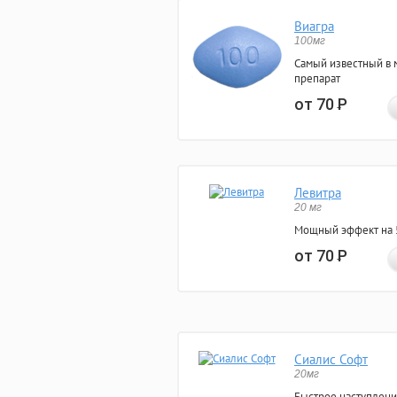
Виагра
100мг
Самый известный в 
препарат
от 70
Р
Левитра
20 мг
Мощный эффект на 5
от 70
Р
Сиалис Софт
20мг
Быстрое наступлени