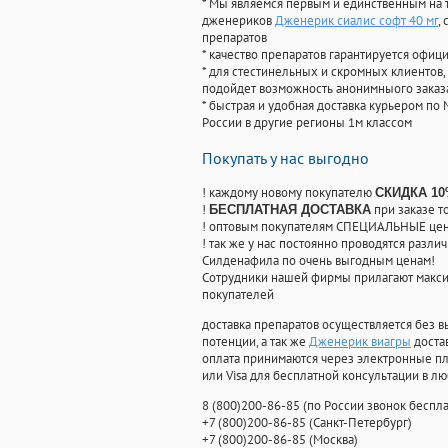
* Мы являемся первым и единственным на 
дженериков
Дженерик сиалис софт 40 мг
,
препаратов
* качество препаратов гарантируется офи
* для стестинельных и скромных клиентов,
подойдет возможность анонимныого заказа
* быстрая и удобная доставка курьером по 
России в другие регионы 1м классом
Покупать у нас выгодно
! каждому новому покупателю
СКИДКА 1
!
при заказе т
БЕСПЛАТНАЯ ДОСТАВКА
! оптовым покупателям СПЕЦИАЛЬНЫЕ цены
! так же у нас постоянно проводятся раз
Силденафила по очень выгодным ценам!
Cотрудники нашей фирмы прилагают макси
покупателей
доставка препаратов осуществляется без в
потенции, а так же
Дженерик виагры
доста
оплата принимаются через электронные пл
или Visa для бесплатной консультации в л
8
(800
)200-86-85
(
по России звонок беспла
+7
(800
)200-86-85
(
Санкт-Петербург)
+7
(800
)200-86-85
(
Москва)