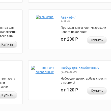
Аванафил
100 мг
евитра для
Препарат для усиления эрекции
 Дапоксетин
нового поколения!
вого акта!
от 200
Р
Купить
Купить
Набор для влюбленных
(10х100 мг)
 препараты
Набор для двоих, добавь страсти
ии и
в постель!
 акта!
от 120
Р
Купить
Купить