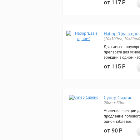
от 117
Р
Набор "Два в одн
(10x100мг, 10x20мг
Два самых популяр
препарата для усил
эрекции в одном на
от 115
Р
Супер Сиалис
20мг + 60мг
Усиление эрекции до
продление полового
одной таблетке.
от 90
Р