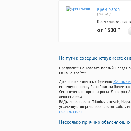
Крем Naron
(100 мг)
Крем для сужения в
от 1500
Р
На пути к совершенству вместе с 
Предлагаем Вам сделать первый шаг для п
на нашем сайте:
Дженерики известных брендов:
Купить ле
интимную сторону Вашей жизни более на
Синтетические гормоны роста
: Динатроп, 
лишнего веса
БАДы и препараты:
Tribulus terrestris, М
утраченную энергию, восстановят работу мн
сколько стоит
.
Несколько причино объясняющих 