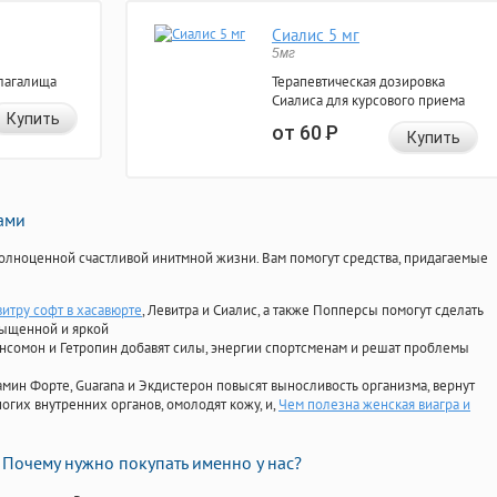
Сиалис 5 мг
5мг
лагалища
Терапевтическая дозировка
Сиалиса для курсового приема
Купить
от 60
Р
Купить
нами
олноценной счастливой инитмной жизни. Вам помогут средства, придагаемые
витру софт в хасавюрте
, Левитра и Сиалис, а также Попперсы помогут сделать
сыщенной и яркой
Ансомон и Гетропин добавят силы, энергии спортсменам и решат проблемы
ориамин Форте, Guarana и Экдистерон повысят выносливость организма, вернут
огих внутренних органов, омолодят кожу, и,
Чем полезна женская виагра и
Почему нужно покупать именно у нас?