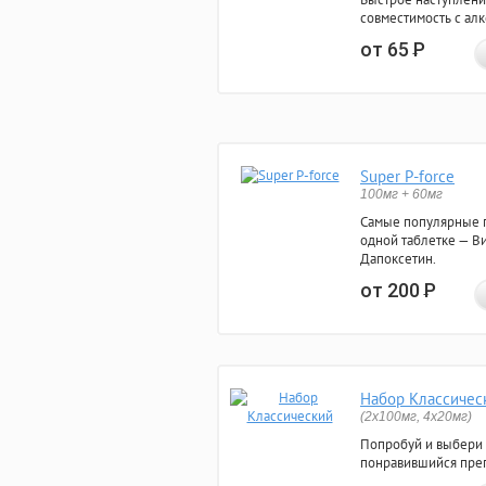
совместимость с ал
от 65
Р
Super P-force
100мг + 60мг
Самые популярные 
одной таблетке — Ви
Дапоксетин.
от 200
Р
Набор Классичес
(2x100мг, 4x20мг)
Попробуй и выбери
понравившийся преп