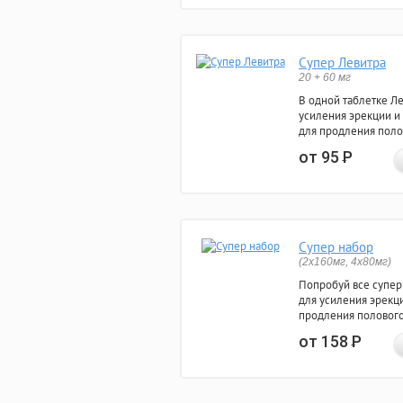
Супер Левитра
20 + 60 мг
В одной таблетке Л
усиления эрекции и
для продления поло
от 95
Р
Супер набор
(2х160мг, 4х80мг)
Попробуй все супер
для усиления эрекц
продления полового
от 158
Р