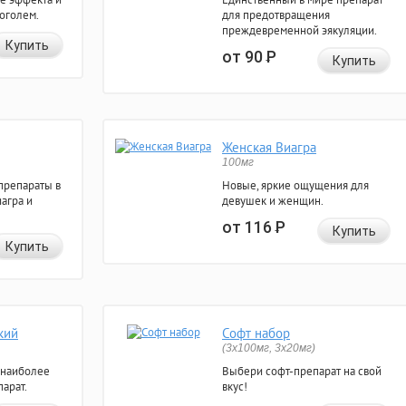
коголем.
для предотвращения
преждевременной эякуляции.
Купить
от 90
Р
Купить
Женская Виагра
100мг
препараты в
Новые, яркие ощущения для
агра и
девушек и женщин.
от 116
Р
Купить
Купить
кий
Софт набор
(3x100мг, 3x20мг)
 наиболее
Выбери софт-препарат на свой
арат.
вкус!