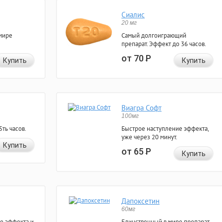
Сиалис
20 мг
мире
Самый долгоиграющий
препарат. Эффект до 36 часов.
от 70
Р
Купить
Купить
Виагра Софт
100мг
ть часов.
Быстрое наступление эффекта,
уже через 20 минут.
Купить
от 65
Р
Купить
Дапоксетин
60мг
е эффекта и
Единственный в мире препарат