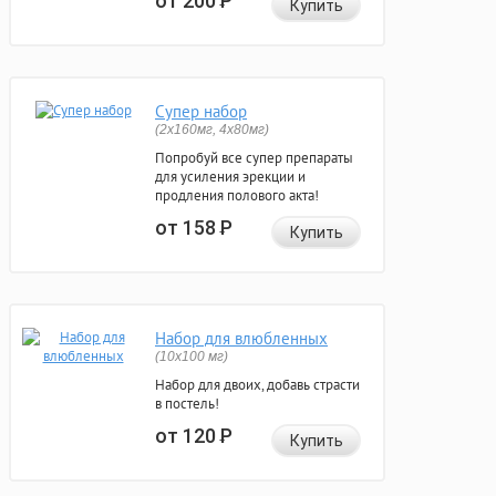
от 200
Р
Купить
Супер набор
(2х160мг, 4х80мг)
Попробуй все супер препараты
для усиления эрекции и
продления полового акта!
от 158
Р
Купить
Набор для влюбленных
(10х100 мг)
Набор для двоих, добавь страсти
в постель!
от 120
Р
Купить