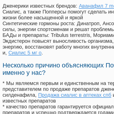
Дженерики известных брендов:
Аванафил 7 mo
Сиалис, а также Попперсы помогут сделать и
жизни более насыщенной и яркой
Синтетические гормоны роста
: Динатроп, Анс
силы, энергии спортсменам и решат проблем
БАДы и препараты:
Tribulus terrestris, Мориа
Экдистерон повысят выносливость организма,
энергию, восстановят работу многих внутренн
и,
Сиалис 5 мг о
.
Несколько причино объясняющих По
именно у нас?
* Мы являемся первым и единственным на те
представителем по продаже препаратов дже
силденафила
,
Продажа сиалис в аптеках спб
и
известных препаратов
* качество препаратов гарантируется офици
препаратов и успешно подтверждается годам