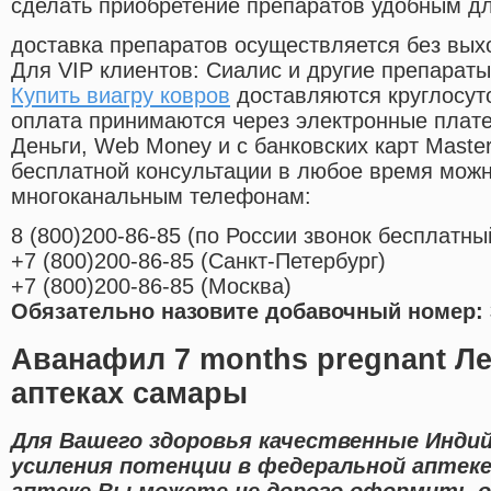
сделать приобретение препаратов удобным д
доставка препаратов осуществляется без вых
Для VIP клиентов: Сиалис и другие препараты
Купить виагру ковров
доставляются круглосут
оплата принимаются через электронные плат
Деньги, Web Money и с банковских карт Master
бесплатной консультации в любое время мож
многоканальным телефонам:
8
(800
)200-86-85
(
по России звонок бесплатны
+7
(800
)200-86-85
(
Санкт-Петербург)
+7
(800
)200-86-85
(
Москва)
Обязательно назовите добавочный номер: 
Аванафил 7 months pregnant Ле
аптеках самары
Для Вашего здоровья качественные Индий
усиления потенции в федеральной аптеке
аптеке Вы можете не дорого оформить o