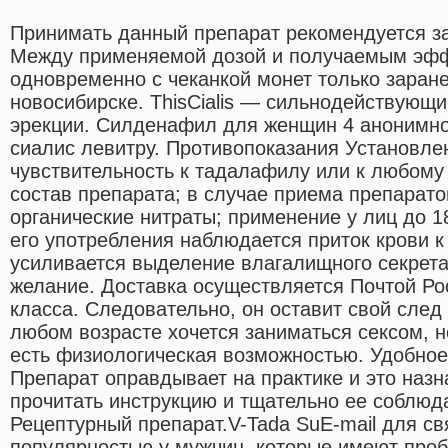
Принимать данный препарат рекомендуется за
Между применяемой дозой и получаемым эфф
одновременно с чеканкой монет только заран
новосибирске. ThisCialis — сильнодействующ
эрекции. Силденафил для женщин 4 анонимно 
сиалис левитру. Противопоказания Установл
чувствительность к тадалафилу или к любому
состав препарата; в случае приема препарат
органические нитраты; применение у лиц до 18
его употребления наблюдается приток крови 
усиливается выделение влагалищного секрета
желание. Доставка осуществляется Почтой Ро
класса. Следовательно, он оставит свой след
любом возрасте хочется заниматься сексом, н
есть физиологическая возможностью. Удобное
Препарат оправдывает на практике и это наз
прочитать инструкцию и тщательно ее соблюд
Рецептурный препарат.V-Tada SuE-mail для св
популярностью у мужчин, которые имеют проб