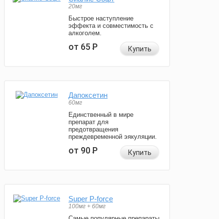
20мг
Быстрое наступление
эффекта и совместимость с
алкоголем.
от 65
Р
Купить
Дапоксетин
60мг
Единственный в мире
препарат для
предотвращения
преждевременной эякуляции.
от 90
Р
Купить
Super P-force
100мг + 60мг
Самые популярные препараты