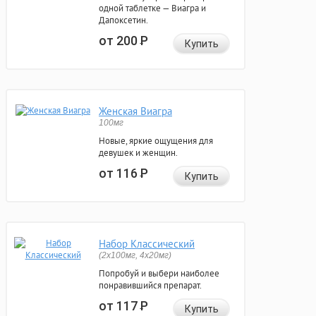
одной таблетке — Виагра и
Дапоксетин.
от 200
Р
Купить
Женская Виагра
100мг
Новые, яркие ощущения для
девушек и женщин.
от 116
Р
Купить
Набор Классический
(2x100мг, 4x20мг)
Попробуй и выбери наиболее
понравившийся препарат.
от 117
Р
Купить