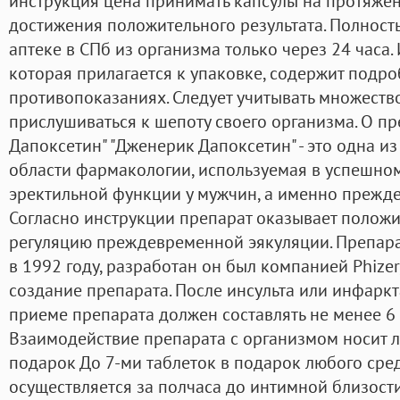
инструкция цена принимать капсулы на протяжен
достижения положительного результата. Полность
аптеке в СПб из организма только через 24 часа
которая прилагается к упаковке, содержит под
противопоказаниях. Следует учитывать множеств
прислушиваться к шепоту своего организма. О п
Дапоксетин" "Дженерик Дапоксетин" - это одна и
области фармакологии, используемая в успешно
эректильной функции у мужчин, а именно прежд
Согласно инструкции препарат оказывает полож
регуляцию преждевременной эякуляции. Препара
в 1992 году, разработан он был компанией Phizer
создание препарата. После инсульта или инфарк
приеме препарата должен составлять не менее 
Взаимодействие препарата с организмом носит 
подарок До 7-ми таблеток в подарок любого сре
осуществляется за полчаса до интимной близости