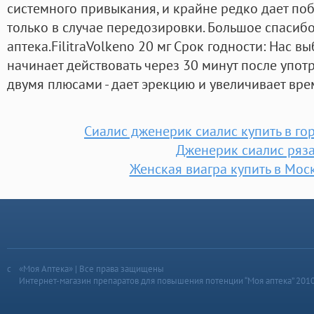
системного привыкания, и крайне редко дает по
только в случае передозировки. Большое спасиб
аптека.FilitraVolkeno 20 мг Срок годности: Нас в
начинает действовать через 30 минут после упот
двумя плюсами - дает эрекцию и увеличивает вре
Сиалис дженерик сиалис купить в го
Дженерик сиалис ряз
Женская виагра купить в Мос
«Моя Аптека» | Все права защищены
Интернет-магазин препаратов для повышения потенции “Моя аптека” 201