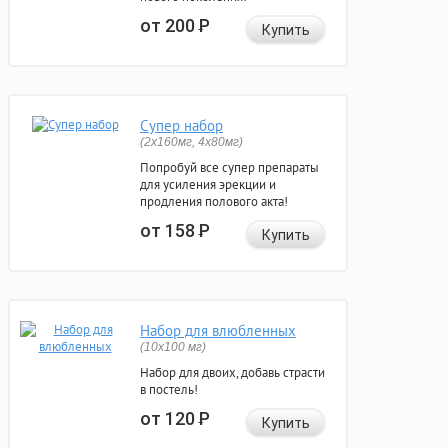
от 200
Р
Купить
Супер набор
(2х160мг, 4х80мг)
Попробуй все супер препараты
для усиления эрекции и
продления полового акта!
от 158
Р
Купить
Набор для влюбленных
(10х100 мг)
Набор для двоих, добавь страсти
в постель!
от 120
Р
Купить