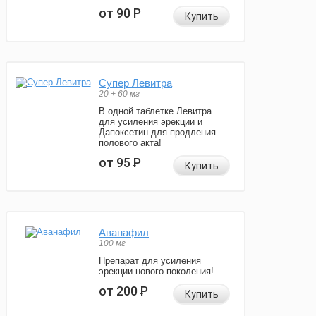
от 90
Р
Купить
Супер Левитра
20 + 60 мг
В одной таблетке Левитра
для усиления эрекции и
Дапоксетин для продления
полового акта!
от 95
Р
Купить
Аванафил
100 мг
Препарат для усиления
эрекции нового поколения!
от 200
Р
Купить