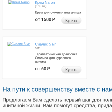
Крем Naron
(100 мг)
Крем для сужения влагалища
от 1500
Р
Купить
Сиалис 5 мг
5мг
Терапевтическая дозировка
Сиалиса для курсового
приема
от 60
Р
Купить
На пути к совершенству вместе с на
Предлагаем Вам сделать первый шаг для пол
инитмной жизни. Вам помогут средства, прид