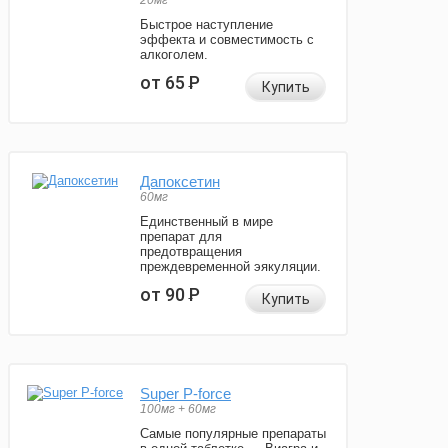
20мг
Быстрое наступление
эффекта и совместимость с
алкоголем.
от 65
Р
Купить
Дапоксетин
60мг
Единственный в мире
препарат для
предотвращения
преждевременной эякуляции.
от 90
Р
Купить
Super P-force
100мг + 60мг
Самые популярные препараты