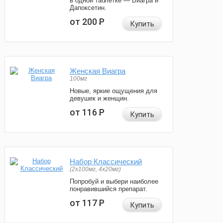
в одной таблетке — Виагра и
Дапоксетин.
от 200
Р
Купить
Женская Виагра
100мг
Новые, яркие ощущения для
девушек и женщин.
от 116
Р
Купить
Набор Классический
(2x100мг, 4x20мг)
Попробуй и выбери наиболее
понравившийся препарат.
от 117
Р
Купить