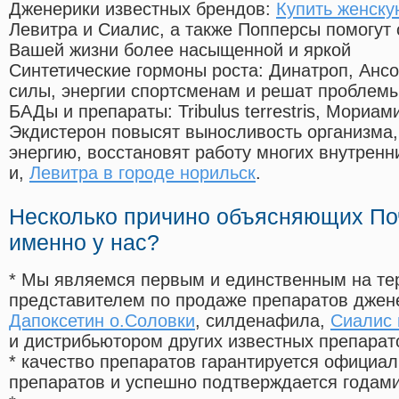
Дженерики известных брендов:
Купить женску
Левитра и Сиалис, а также Попперсы помогут
Вашей жизни более насыщенной и яркой
Синтетические гормоны роста
: Динатроп, Анс
силы, энергии спортсменам и решат проблем
БАДы и препараты:
Tribulus terrestris, Мориа
Экдистерон повысят выносливость организма,
энергию, восстановят работу многих внутренн
и,
Левитра в городе норильск
.
Несколько причино объясняющих По
именно у нас?
* Мы являемся первым и единственным на те
представителем по продаже препаратов дже
Дапоксетин о.Соловки
, силденафила
,
Сиалис 
и дистрибьютором других известных препарат
* качество препаратов гарантируется офици
препаратов и успешно подтверждается годам