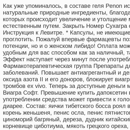
Как уже упоминалось, в составе геля Penon и
натуральные природные ингредиенты, благод
которых происходит увеличение и утолщение 
естественным путем. Закрыть Номер Сухагра 
Инструкция к Левитре. * Капсулы, не имеющие
проглотить. Пожалуй впервые фармацевты поз
потенции, но и о женском либидо! Оплата мо
удобным для вас способом как за наличный, т
Эффект наступает через минут после употреб
Фармакотерапевтическая группа Препараты д
заболеваний. Повышает антиагрегантный и д
оксида азота II и его доноров, блокирует виаг
тромбов ex vivo. Теперь за доступные деньги
Виагра Софт. Превышение купить дапоксетин 
употреблении средства может привести к голо
диарее. Состав: яички тибетского босса роял 
корень женьшеня, пенис осла, пенис пятнистог
циноморий багряный, дереза, дудник китайски
корневище циботиума, мякоть грецкого ореха,