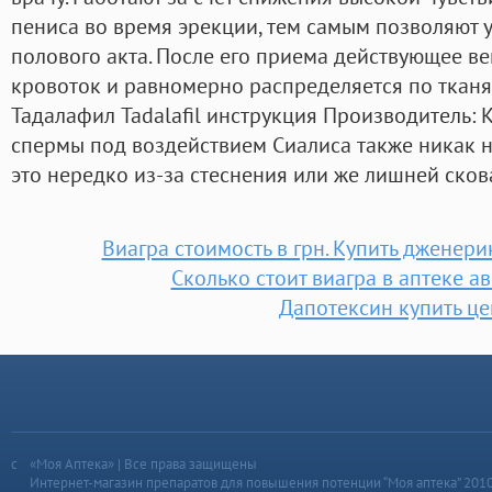
пениса во время эрекции, тем самым позволяют 
полового акта. После его приема действующее ве
кровоток и равномерно распределяется по тканям
Тадалафил Tadalafil инструкция Производитель: 
спермы под воздействием Сиалиса также никак н
это нередко из-за стеснения или же лишней сков
Виагра стоимость в грн. Купить дженери
Сколько стоит виагра в аптеке ав
Дапотексин купить це
«Моя Аптека» | Все права защищены
Интернет-магазин препаратов для повышения потенции “Моя аптека” 201