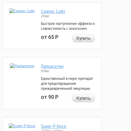
Сиалис Софт
20мг
Быстрое наступление эффекта и
совместимость с алкоголем.
от 65
Р
Купить
Дапоксетин
60мг
Единственный в мире препарат
для предотвращения
преждевременной эякуляции.
от 90
Р
Купить
Super P-force