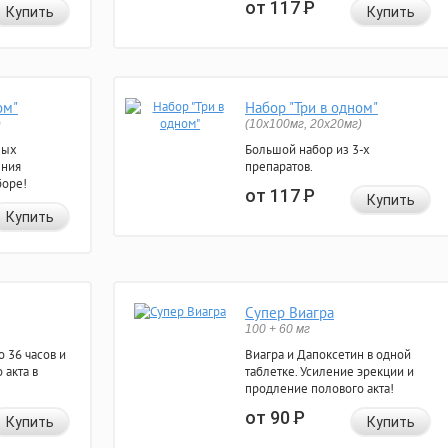
от 117
Р
Купить
Купить
ом"
Набор "Три в одном"
)
(10x100мг, 20x20мг)
ных
Большой набор из 3-х
ения
препаратов.
боре!
от 117
Р
Купить
Купить
Супер Виагра
100 + 60 мг
 36 часов и
Виагра и Дапоксетин в одной
 акта в
таблетке. Усиление эрекции и
продление полового акта!
от 90
Р
Купить
Купить