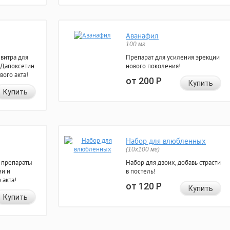
Аванафил
100 мг
евитра для
Препарат для усиления эрекции
 Дапоксетин
нового поколения!
вого акта!
от 200
Р
Купить
Купить
Набор для влюбленных
(10х100 мг)
 препараты
Набор для двоих, добавь страсти
ии и
в постель!
 акта!
от 120
Р
Купить
Купить