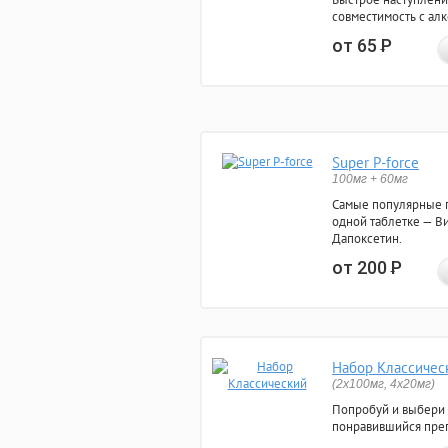
совместимость с ал
от 65
Р
Super P-force
100мг + 60мг
Самые популярные 
одной таблетке — Ви
Дапоксетин.
от 200
Р
Набор Классичес
(2x100мг, 4x20мг)
Попробуй и выбери
понравившийся преп