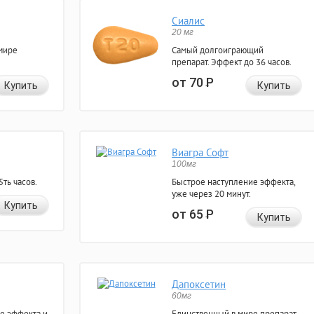
Сиалис
20 мг
мире
Самый долгоиграющий
препарат. Эффект до 36 часов.
от 70
Р
Купить
Купить
Виагра Софт
100мг
ть часов.
Быстрое наступление эффекта,
уже через 20 минут.
Купить
от 65
Р
Купить
Дапоксетин
60мг
е эффекта и
Единственный в мире препарат