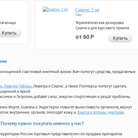
Сиалис 5 мг
5мг
лагалища
Терапевтическая дозировка
Сиалиса для курсового приема
Купить
от 60
Р
Купить
нами
олноценной счастливой инитмной жизни. Вам помогут средства, придагаемые
ать Левитра Таборы
, Левитра и Сиалис, а также Попперсы помогут сделать
сыщенной и яркой
Ансомон и Гетропин добавят силы, энергии спортсменам и решат проблемы
ориамин Форте, Guarana и Экдистерон повысят выносливость организма, вернут
огих внутренних органов, омолодят кожу, и,
Виагра в аптеках дмитрова
.
Почему нужно покупать именно у нас?
территории России торговым представителем по продаже препаратов