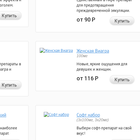
коголем.
для предотвращения
преждевременной эякуляции.
Купить
от 90
Р
Купить
Женская Виагра
100мг
препараты в
Новые, яркие ощущения для
агра и
девушек и женщин.
от 116
Р
Купить
Купить
кий
Софт набор
(3x100мг, 3x20мг)
 наиболее
Выбери софт-препарат на свой
арат.
вкус!