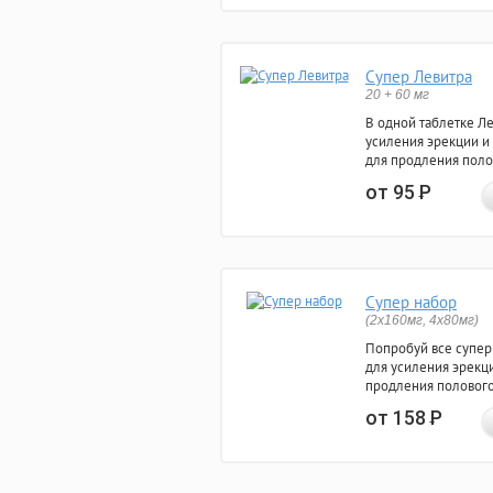
Супер Левитра
20 + 60 мг
В одной таблетке Л
усиления эрекции и
для продления поло
от 95
Р
Супер набор
(2х160мг, 4х80мг)
Попробуй все супер
для усиления эрекц
продления полового
от 158
Р