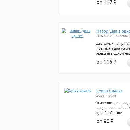
от 117
Р
Набор "Два в одн
(10x100мг, 10x20мг
Два самых популяр
препарата для усил
эрекции в одном на
от 115
Р
Супер Сиалис
20мг + 60мг
Усиление эрекции до
продление полового
одной таблетке.
от 90
Р