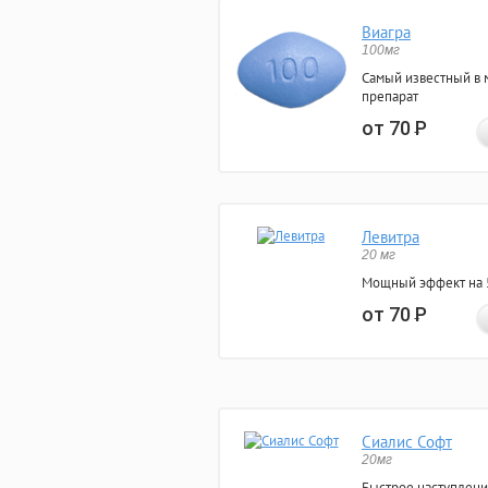
Виагра
100мг
Самый известный в 
препарат
от 70
Р
Левитра
20 мг
Мощный эффект на 5
от 70
Р
Сиалис Софт
20мг
Быстрое наступлени