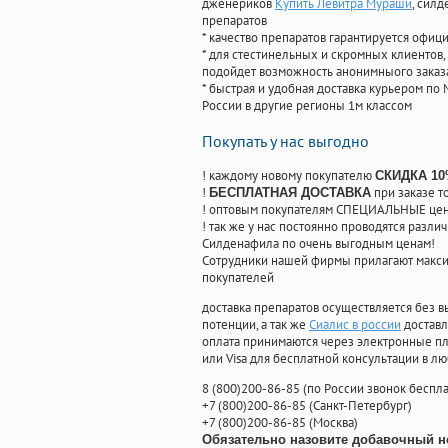
дженериков
Купить Левитра Мураши
, сил
препаратов
* качество препаратов гарантируется офи
* для стестинельных и скромных клиентов,
подойдет возможность анонимныого заказа
* быстрая и удобная доставка курьером по 
России в другие регионы 1м классом
Покупать у нас выгодно
! каждому новому покупателю
СКИДКА 1
!
при заказе т
БЕСПЛАТНАЯ ДОСТАВКА
! оптовым покупателям СПЕЦИАЛЬНЫЕ цены
! так же у нас постоянно проводятся раз
Силденафила по очень выгодным ценам!
Cотрудники нашей фирмы прилагают макси
покупателей
доставка препаратов осуществляется без в
потенции, а так же
Сиалис в россии
доставл
оплата принимаются через электронные пл
или Visa для бесплатной консультации в л
8
(800
)200-86-85
(
по России звонок беспла
+7
(800
)200-86-85
(
Санкт-Петербург)
+7
(800
)200-86-85
(
Москва)
Обязательно назовите добавочный н