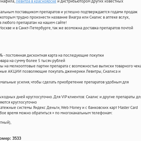
денафила
,
Левитра в красноярске
и дистрибьютором других известных
циальным поставщиком препаратов и успешно подтверждается годами продаж
 которым трудно произнести название Виагра или Сиалис в аптеке вслух,
 любого препаратан на нашем сайте!
Москве и в Санкт-Петербурге, так же возможна доставка препаратов почтой
- постоянная дисконтная карта на последующие покупки
0%
овара на сумму более 5 тысяч рублей
 на мелкооптовые партии препарата с возможностью выписки товарного чек
личные АКЦИИ позволяющие покупать дженерики Левитры, Сиалиса и
мальные усилия, чтобы сделать приобретение препаратов удобным для
ыходных дней круглосуточно. Для VIP клиентов: Сиалис и другие препараты дл
яются круглосуточно
атежные системы Яндекс Деньги, Web Money и с банковских карт Master Card
юбое время можно обратиться
»
по многоканальным телефонам:
тный),
омер: 3533