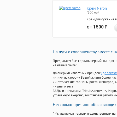
Крем Naron
(100 мг)
Крем для сужения в
от 1500
Р
На пути к совершенству вместе с 
Предлагаем Вам сделать первый шаг для п
на нашем сайте:
Дженерики известных брендов:
Где заказ
интимную сторону Вашей жизни более на
Синтетические гормоны роста
: Динатроп, 
лишнего веса
БАДы и препараты:
Tribulus terrestris, М
утраченную энергию, восстановят работу мн
Несколько причино объясняющих 
* Мы являемся первым и единственным на 